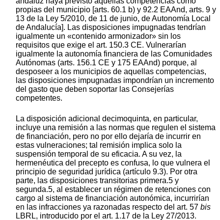
andaluz haya previsto aquellas competencias como
propias del municipio [arts. 60.1 b) y 92.2 EAAnd, arts. 9 y
13 de la Ley 5/2010, de 11 de junio, de Autonomía Local
de Andalucía]. Las disposiciones impugnadas tendrían
igualmente un «contenido armonizador» sin los
requisitos que exige el art. 150.3 CE. Vulnerarían
igualmente la autonomía financiera de las Comunidades
Autónomas (arts. 156.1 CE y 175 EAAnd) porque, al
desposeer a los municipios de aquellas competencias,
las disposiciones impugnadas impondrían un incremento
del gasto que deben soportar las Consejerías
competentes.
La disposición adicional decimoquinta, en particular,
incluye una remisión a las normas que regulen el sistema
de financiación, pero no por ello dejaría de incurrir en
estas vulneraciones; tal remisión implica solo la
suspensión temporal de su eficacia. A su vez, la
hermenéutica del precepto es confusa, lo que vulnera el
principio de seguridad jurídica (artículo 9.3). Por otra
parte, las disposiciones transitorias primera.5 y
segunda.5, al establecer un régimen de retenciones con
cargo al sistema de financiación autonómica, incurrirían
en las infracciones ya razonadas respecto del art. 57
bis
LBRL, introducido por el art. 1.17 de la Ley 27/2013.