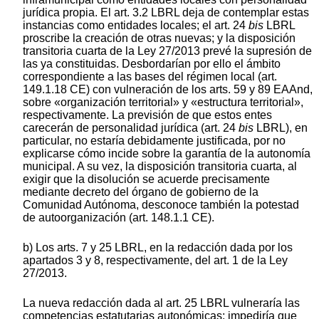
jurídica propia. El art. 3.2 LBRL deja de contemplar estas
instancias como entidades locales; el art. 24
bis
LBRL
proscribe la creación de otras nuevas; y la disposición
transitoria cuarta de la Ley 27/2013 prevé la supresión de
las ya constituidas. Desbordarían por ello el ámbito
correspondiente a las bases del régimen local (art.
149.1.18 CE) con vulneración de los arts. 59 y 89 EAAnd,
sobre «organización territorial» y «estructura territorial»,
respectivamente. La previsión de que estos entes
carecerán de personalidad jurídica (art. 24
bis
LBRL), en
particular, no estaría debidamente justificada, por no
explicarse cómo incide sobre la garantía de la autonomía
municipal. A su vez, la disposición transitoria cuarta, al
exigir que la disolución se acuerde precisamente
mediante decreto del órgano de gobierno de la
Comunidad Autónoma, desconoce también la potestad
de autoorganización (art. 148.1.1 CE).
b) Los arts. 7 y 25 LBRL, en la redacción dada por los
apartados 3 y 8, respectivamente, del art. 1 de la Ley
27/2013.
La nueva redacción dada al art. 25 LBRL vulneraría las
competencias estatutarias autonómicas; impediría que