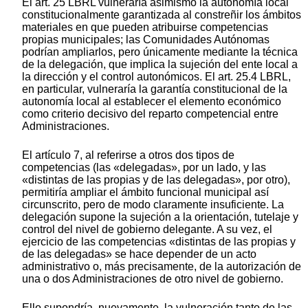
El art. 25 LBRL vulneraría asimismo la autonomía local
constitucionalmente garantizada al constreñir los ámbitos
materiales en que pueden atribuirse competencias
propias municipales; las Comunidades Autónomas
podrían ampliarlos, pero únicamente mediante la técnica
de la delegación, que implica la sujeción del ente local a
la dirección y el control autonómicos. El art. 25.4 LBRL,
en particular, vulneraría la garantía constitucional de la
autonomía local al establecer el elemento económico
como criterio decisivo del reparto competencial entre
Administraciones.
El artículo 7, al referirse a otros dos tipos de
competencias (las «delegadas», por un lado, y las
«distintas de las propias y de las delegadas», por otro),
permitiría ampliar el ámbito funcional municipal así
circunscrito, pero de modo claramente insuficiente. La
delegación supone la sujeción a la orientación, tutelaje y
control del nivel de gobierno delegante. A su vez, el
ejercicio de las competencias «distintas de las propias y
de las delegadas» se hace depender de un acto
administrativo o, más precisamente, de la autorización de
una o dos Administraciones de otro nivel de gobierno.
Ello supondría, nuevamente, la vulneración tanto de las