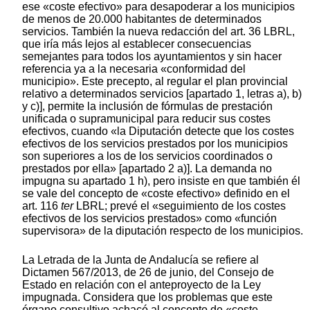
ese «coste efectivo» para desapoderar a los municipios
de menos de 20.000 habitantes de determinados
servicios. También la nueva redacción del art. 36 LBRL,
que iría más lejos al establecer consecuencias
semejantes para todos los ayuntamientos y sin hacer
referencia ya a la necesaria «conformidad del
municipio». Este precepto, al regular el plan provincial
relativo a determinados servicios [apartado 1, letras a), b)
y c)], permite la inclusión de fórmulas de prestación
unificada o supramunicipal para reducir sus costes
efectivos, cuando «la Diputación detecte que los costes
efectivos de los servicios prestados por los municipios
son superiores a los de los servicios coordinados o
prestados por ella» [apartado 2 a)]. La demanda no
impugna su apartado 1 h), pero insiste en que también él
se vale del concepto de «coste efectivo» definido en el
art. 116
ter
LBRL; prevé el «seguimiento de los costes
efectivos de los servicios prestados» como «función
supervisora» de la diputación respecto de los municipios.
La Letrada de la Junta de Andalucía se refiere al
Dictamen 567/2013, de 26 de junio, del Consejo de
Estado en relación con el anteproyecto de la Ley
impugnada. Considera que los problemas que este
órgano consultivo achacó al concepto de «coste