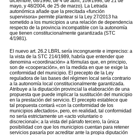
diciembre; 68/1996, de 4 de abril; 109/1998, de 21 de
mayo, y 48/2004, de 25 de marzo). La Letrada
autonómica añade que la precitada «función
supervisora» permite plantear si la Ley 27/2013 ha
sometido a los municipios a una relación de dependencia
respecto de la provincia incompatible con la autonomía
que tienen constitucionalmente garantizada (STC
4/1981).
El nuevo art. 26.2 LBRL sería incongruente e impreciso: a
la vista de la STC 214/1989, habría que entender que
denomina «coordinación» a fórmulas que, en principio,
son de «cooperación», en la medida en que se exige la
conformidad del municipio. El precepto de la Ley
reguladora de las bases del régimen local sería contrario
a la autonomía local constitucionalmente garantizada.
Atribuye a la diputación provincial la elaboración de una
propuesta que puede implicar la sustitución del municipio
en la prestación del servicio. El precepto establece que
tal propuesta contará «con la conformidad de los
municipios afectados», pero, en realidad, tal conformidad
no sería estrictamente un «acto voluntario o
discrecional»; a la vista del párrafo tercero, la única
posibilidad con que los municipios cuentan para retener
servicios pasaría por acreditar ante la propia diputación