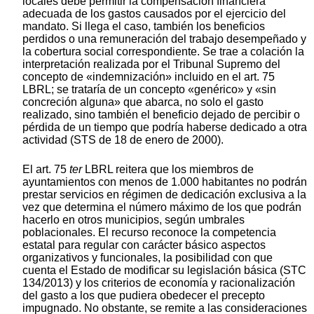
locales debe permitir la compensación financiera
adecuada de los gastos causados por el ejercicio del
mandato. Si llega el caso, también los beneficios
perdidos o una remuneración del trabajo desempeñado y
la cobertura social correspondiente. Se trae a colación la
interpretación realizada por el Tribunal Supremo del
concepto de «indemnización» incluido en el art. 75
LBRL; se trataría de un concepto «genérico» y «sin
concreción alguna» que abarca, no solo el gasto
realizado, sino también el beneficio dejado de percibir o
pérdida de un tiempo que podría haberse dedicado a otra
actividad (STS de 18 de enero de 2000).
El art. 75
ter
LBRL reitera que los miembros de
ayuntamientos con menos de 1.000 habitantes no podrán
prestar servicios en régimen de dedicación exclusiva a la
vez que determina el número máximo de los que podrán
hacerlo en otros municipios, según umbrales
poblacionales. El recurso reconoce la competencia
estatal para regular con carácter básico aspectos
organizativos y funcionales, la posibilidad con que
cuenta el Estado de modificar su legislación básica (STC
134/2013) y los criterios de economía y racionalización
del gasto a los que pudiera obedecer el precepto
impugnado. No obstante, se remite a las consideraciones