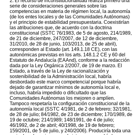
2. El recurso de inconstitucionalidad realiza primero una
serie de consideraciones generales sobre las
competencias en materia de régimen local, la autonomía
(de los entes locales y de las Comunidades Autónomas)
y el principio de estabilidad presupuestaria. Coexistirían
las atribuciones que, de acuerdo con la doctrina
constitucional (SSTC 76/1983, de 5 de agosto, 214/1989,
de 21 de diciembre, 247/2007, de 12 de diciembre,
31/2010, de 28 de junio, 103/2013, de 25 de abril),
corresponden al Estado (art. 149.1.18 CE), con las
autonómicas previstas en los arts. 148.1.2 CE y 60 del
Estatuto de Andalucía (EAAnd), conforme a la redacción
dada por la Ley Orgánica 2/2007, de 19 de marzo. El
Estado, a través de la Ley de racionalización y
sostenibilidad de la Administración local, habría
desbordado este marco competencial porque habría
dejado de garantizar mínimos de autonomía local e,
incluso, habría impedido o dificultado que las
Comunidades Autónomas los mejoren o amplíen.
Tampoco respetaría la configuración constitucional de la
autonomía local (SSTC 4/1981, de 2 de febrero; 32/1981,
de 28 de julio; 84/1982, de 23 de diciembre; 170/1989, de
19 de octubre; 214/1989; 148/1991, de 4 de julio;
46/1992, de 2 de abril; 40/1998, de 19 de febrero;
159/2001, de 5 de julio, y 240/2006). Produciría toda una