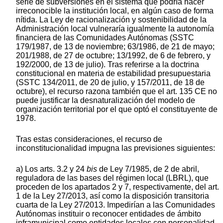
serie de subversiones en el sistema que podría hacer
irreconocible la institución local, en algún caso de forma
nítida. La Ley de racionalización y sostenibilidad de la
Administración local vulneraría igualmente la autonomía
financiera de las Comunidades Autónomas (SSTC
179/1987, de 13 de noviembre; 63/1986, de 21 de mayo;
201/1988, de 27 de octubre; 13/1992, de 6 de febrero, y
192/2000, de 13 de julio). Tras referirse a la doctrina
constitucional en materia de estabilidad presupuestaria
(SSTC 134/2011, de 20 de julio, y 157/2011, de 18 de
octubre), el recurso razona también que el art. 135 CE no
puede justificar la desnaturalización del modelo de
organización territorial por el que optó el constituyente de
1978.
Tras estas consideraciones, el recurso de
inconstitucionalidad impugna las previsiones siguientes:
a) Los arts. 3.2 y 24
bis
de Ley 7/1985, de 2 de abril,
reguladora de las bases del régimen local (LBRL), que
proceden de los apartados 2 y 7, respectivamente, del art.
1 de la Ley 27/2013, así como la disposición transitoria
cuarta de la Ley 27/2013. Impedirían a las Comunidades
Autónomas instituir o reconocer entidades de ámbito
inframunicipal como entidades locales con personalidad