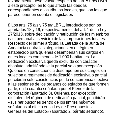
razonamiento desenvuelto respecto del art. 57
bis
LBRL
a este precepto, en lo que afecta las deudas
correspondientes a los tributos locales, que son las que
parece tener en cuenta el legislador.
f) Los arts. 75
bis
y 75
ter
LBRL, introducidos por los
apartados 18 y 19, respectivamente, del art. 1 de la Ley
27/2013, sobre dedicación y retribución de los miembros
(y el personal al servicio) de las corporaciones locales.
Respecto del primer artículo, la Letrada de la Junta de
Andalucía centra las alegaciones en el régimen
establecido para quienes desempeñan sus cargos en
entes locales con menos de 1.000 habitantes. La
dedicación exclusiva queda excluida con carácter
absoluto, admitiéndose la parcial solo por excepción.
Quienes en consecuencia desempeñen sus cargos sin
sujeción a regímenes de dedicación exclusiva o parcial
percibirán solo «asistencias por la concurrencia efectiva
a las sesiones de los órganos colegiados de que formen
parte, en la cuantía señalada por el Pleno» de la
corporación (apartado 3). Quienes, por excepción,
disfruten del régimen de dedicación parcial, percibirán
«sus retribuciones dentro de los límites máximos
señalados al efecto en la Ley de Presupuestos
Generales del Estado» (apartado 2, párrafo segundo).