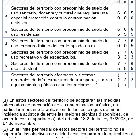
d
e
n
Sectores del territorio con predominio de suelo de
uso sanitario, docente y cultural que requiera una
6
6
5
e
especial protección contra la contaminación
0
0
0
acústica.
Sectores del territorio con predominio de suelo de
6
6
5
a
uso residencial.
5
5
5
Sectores del territorio con predominio de suelo de
7
7
6
d
uso terciario distinto del contemplado en c).
0
0
5
Sectores del territorio con predominio de suelo de
7
7
6
c
uso recreativo y de espectáculos.
3
3
3
Sectores del territorio con predominio de suelo de
7
7
6
b
uso industrial.
5
5
5
Sectores del territorio afectados a sistemas
(
(
(
f
generales de infraestructuras de transporte, u otros
2
2
2
equipamientos públicos que los reclamen. (1)
)
)
)
(1) En estos sectores del territorio se adoptarán las medidas
adecuadas de prevención de la contaminación acústica, en
particular mediante la aplicación de las tecnologías de menor
incidencia acústica de entre las mejores técnicas disponibles, de
acuerdo con el apartado a), del artículo 18.2 de la Ley 37/2003, de
17 de noviembre.
(2) En el límite perimetral de estos sectores del territorio no se
superarán los objetivos de calidad acústica para ruido aplicables al