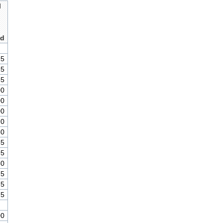
l
ad
15
15
65
00
00
00
70
50
35
95
50
75
75
75
00