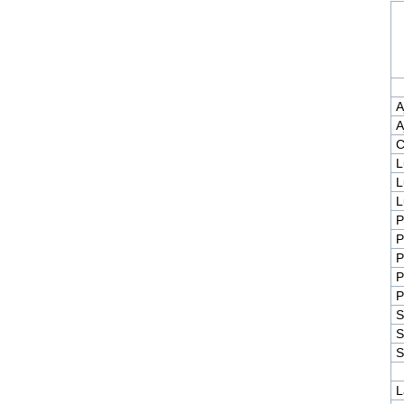
A
A
C
L
L
L
P
P
P
P
P
S
S
S
L