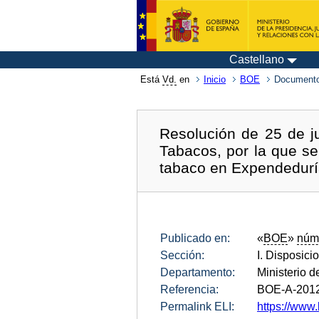
Castellano
Está
Vd.
en
Inicio
BOE
Documento
Resolución de 25 de j
Tabacos, por la que se
tabaco en Expendeduría
Publicado en:
«
BOE
»
núm
Sección:
I. Disposici
Departamento:
Ministerio 
Referencia:
BOE-A-201
Permalink ELI:
https://www.