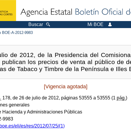
Buscar
Mi BOE
 BOE-A-2012-9983
ulio de 2012, de la Presidencia del Comision
 publican los precios de venta al público de 
s de Tabaco y Timbre de la Península e Illes 
[Vigencia agotada]
.
178, de 26 de julio de 2012, páginas 53555 a 53555 (1
pág.
)
ones generales
de Hacienda y Administraciones Públicas
2-9983
boe.es/eli/es/res/2012/07/25/(1)