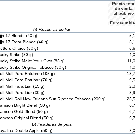
Precio tota
de venta
al público
–
Euros/unid
A)
Picaduras de liar
jja 17 Blonde (40 g)
5,
jja 17 Extra Blonde (40 g)
5,
utters Choice (50 g)
6,
ucky Strike (30 g)
4,
ucky Strike Make Your Own (85 g)
11,
ucky Strike Original Tobacco (30 g)
4,
all Mall Para Entubar (105 g)
13,
all Mall Para Entubar (70 g)
9,
all Mall Para Liar (15 g)
2,
all Mall Para Liar (30 g)
3,
all Mall Roll New Orleans Sun Ripened Tobacco (200 g)
25,
amson Bright Blend (50 g)
6,
amson Gold Blend (50 g)
6,
amson Original Blend (50 g)
6,
B)
Picaduras de pipa
ayalina Double Apple (50 g)
2,