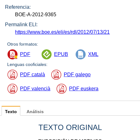
Referencia:
BOE-A-2012-9365
Permalink ELI:
https://www.boe.es/eli/es/rdl/2012/07/13/21
Otros formatos:
PDF
EPUB
XML
Lenguas cooficiales:
PDF català
PDF galego
PDF valencià
PDF euskera
Texto
Análisis
TEXTO ORIGINAL