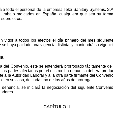
á a todo el personal de la empresa Teka Sanitary Systems, S.A.
e trabajo radicados en España, cualquiera que sea su form
 sobre otros.
n vigor a todos los efectos el día primero del mes siguiente
se haya pactado una vigencia distinta, y mantendrá su vigenci
ga.
cia del Convenio, este se entenderá prorrogado tácitamente d
 las partes afectadas por el mismo. La denuncia deberá produ
e a la Autoridad Laboral y a la otra parte firmante del Conveni
, o en su caso, de cada uno de los años de prórroga.
 denuncia, se iniciará la negociación del siguiente Convenio
jadores.
CAPÍTULO II