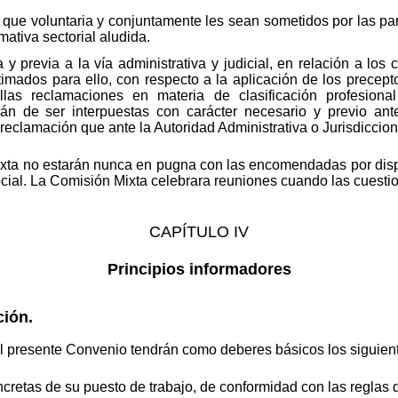
s que voluntaria y conjuntamente les sean sometidos por las pa
mativa sectorial aludida.
y previa a la vía administrativa y judicial, en relación a los 
itimados para ello, con respecto a la aplicación de los precep
las reclamaciones en materia de clasificación profesional
rán de ser interpuestas con carácter necesario y previo ant
 reclamación que ante la Autoridad Administrativa o Jurisdiccio
ixta no estarán nunca en pugna con las encomendadas por disp
cial. La Comisión Mixta celebrara reuniones cuando las cuestio
CAPÍTULO IV
Principios informadores
ción.
el presente Convenio tendrán como deberes básicos los siguien
cretas de su puesto de trabajo, de conformidad con las reglas de