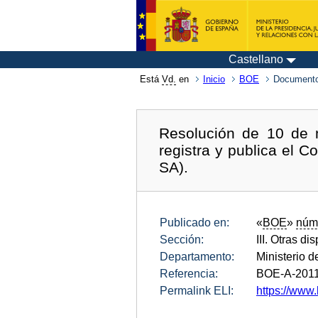
Castellano
Está
Vd.
en
Inicio
BOE
Documento
Resolución de 10 de 
registra y publica el 
SA).
Publicado en:
«
BOE
»
núm
Sección:
III. Otras di
Departamento:
Ministerio d
Referencia:
BOE-A-201
Permalink ELI:
https://www.