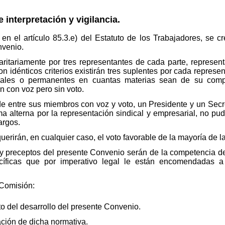
 interpretación y vigilancia.
en el artículo 85.3.e) del Estatuto de los Trabajadores, se c
nvenio.
ritariamente por tres representantes de cada parte, represent
 idénticos criterios existirán tres suplentes por cada represe
nales o permanentes en cuantas materias sean de su compe
n con voz pero sin voto.
e entre sus miembros con voz y voto, un Presidente y un Secre
ma alterna por la representación sindical y empresarial, no pu
argos.
erirán, en cualquier caso, el voto favorable de la mayoría de l
 y preceptos del presente Convenio serán de la competencia de
íficas que por imperativo legal le están encomendadas a 
 Comisión:
to del desarrollo del presente Convenio.
ación de dicha normativa.