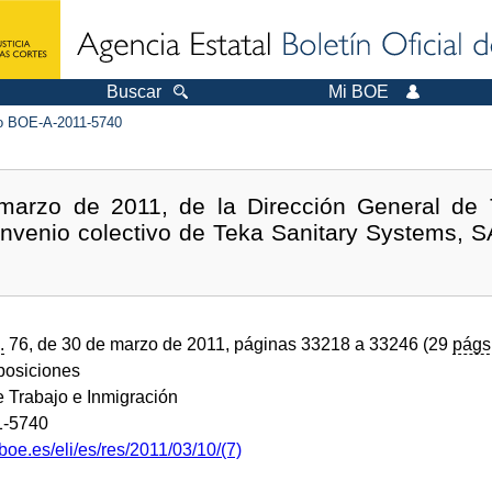
Buscar
Mi BOE
 BOE-A-2011-5740
marzo de 2011, de la Dirección General de T
Convenio colectivo de Teka Sanitary Systems, 
.
76, de 30 de marzo de 2011, páginas 33218 a 33246 (29
págs
sposiciones
e Trabajo e Inmigración
1-5740
boe.es/eli/es/res/2011/03/10/(7)