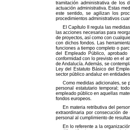
tramitación administrativa de los 
actuación administrativa. Estas med
este sentido, se agilizan los pr
procedimientos administrativos cua
El Capítulo II regula las medida
las acciones necesarias para reorga
de proyectos, así como con cualquie
con dichos fondos. Las herramienta
funciones a tiempo completo o parcia
del Empleado Público, aprobado p
conformidad con lo previsto en el a
de Andalucía. Además, se contempla l
Ley del Estatuto Básico del Emple
sector público andaluz en entidades
Como medidas adicionales, se pre
personal estatutario temporal; to
empleado público en aquellas materia
fondos europeos.
En materia retributiva del perso
extraordinaria por consecución de 
personal al cumplimiento de resulta
En lo referente a la organizació