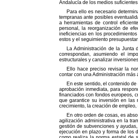
Andalucía de los medios suficientes 
Para ello es necesario determin
tempranas ante posibles eventualida
a herramientas de control eficien
personal, la reorganización de efec
ineficiencias en los procedimientos
estos y el seguimiento presupuestar
La Administración de la Junta 
correspondan, asumiendo el impor
estructurales y canalizar inversione
Ello hace preciso revisar la no
contar con una Administración más ág
En este sentido, el contenido de
aprobación inmediata, para respond
financiados con fondos europeos, cr
que garantice su inversión en las 
crecimiento, la creación de empleo, e
En otro orden de cosas, es abso
agilización administrativa en la tr
gestión de subvenciones y ayudas, 
ejecución en plazo y forma de los d
como realiza la norma estatal de s