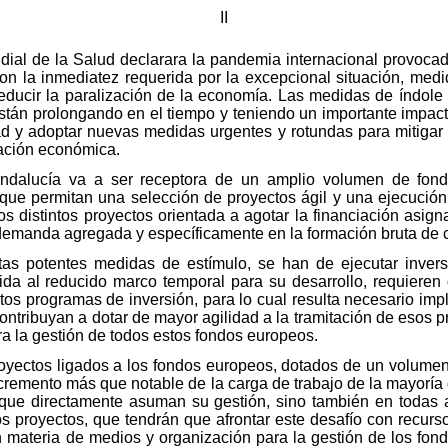
II
ial de la Salud declarara la pandemia internacional provoca
n la inmediatez requerida por la excepcional situación, med
reducir la paralización de la economía. Las medidas de índole
tán prolongando en el tiempo y teniendo un importante impact
ad y adoptar nuevas medidas urgentes y rotundas para mitigar 
ación económica.
alucía va a ser receptora de un amplio volumen de fondos
ue permitan una selección de proyectos ágil y una ejecución e
s distintos proyectos orientada a agotar la financiación asig
demanda agregada y específicamente en la formación bruta de cap
stas potentes medidas de estímulo, se han de ejecutar invers
ida al reducido marco temporal para su desarrollo, requieren
intos programas de inversión, para lo cual resulta necesario 
 contribuyan a dotar de mayor agilidad a la tramitación de esos
a la gestión de todos estos fondos europeos.
royectos ligados a los fondos europeos, dotados de un volumen
cremento más que notable de la carga de trabajo de la mayoría 
 que directamente asuman su gestión, sino también en todas a
 proyectos, que tendrán que afrontar este desafío con recurso
n materia de medios y organización para la gestión de los fon