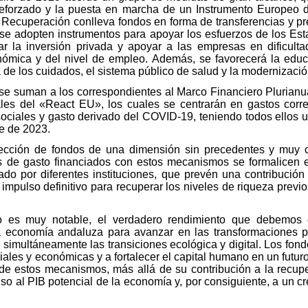
reforzado y la puesta en marcha de un Instrumento Europeo 
Recuperación conlleva fondos en forma de transferencias y p
ue se adopten instrumentos para apoyar los esfuerzos de los Es
 la inversión privada y apoyar a las empresas en dificulta
nómica y del nivel de empleo. Además, se favorecerá la educa
 de los cuidados, el sistema público de salud y la modernización
se suman a los correspondientes al Marco Financiero Plurianu
ales del «React EU», los cuales se centrarán en gastos corr
 sociales y gasto derivado del COVID-19, teniendo todos ellos 
re de 2023.
yección de fondos de una dimensión sin precedentes y muy c
s de gasto financiados con estos mecanismos se formalicen 
ado por diferentes instituciones, que prevén una contribución
impulso definitivo para recuperar los niveles de riqueza prev
ivo es muy notable, el verdadero rendimiento que debemos
la economía andaluza para avanzar en las transformaciones 
do simultáneamente las transiciones ecológica y digital. Los fon
ciales y económicas y a fortalecer el capital humano en un futuro
 de estos mecanismos, más allá de su contribución a la recup
so al PIB potencial de la economía y, por consiguiente, a un c