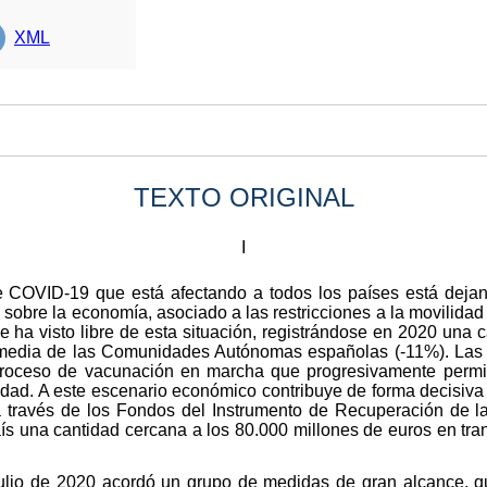
XML
TEXTO ORIGINAL
I
 COVID-19 que está afectando a todos los países está dejan
obre la economía, asociado a las restricciones a la movilidad n
e ha visto libre de esta situación, registrándose en 2020 una c
media de las Comunidades Autónomas españolas (-11%). Las 
proceso de vacunación en marcha que progresivamente permit
lidad. A este escenario económico contribuye de forma decisiva 
 través de los Fondos del Instrumento de Recuperación de l
ís una cantidad cercana a los 80.000 millones de euros en tra
lio de 2020 acordó un grupo de medidas de gran alcance, qu