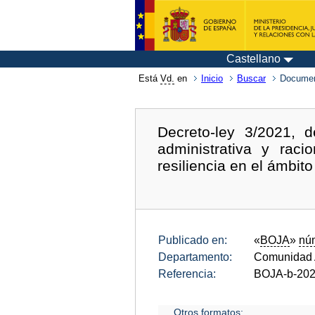
Castellano
Está
Vd.
en
Inicio
Buscar
Documen
Decreto-ley 3/2021, 
administrativa y rac
resiliencia en el ámbi
Publicado en:
«
BOJA
»
nú
Departamento:
Comunidad 
Referencia:
BOJA-b-202
Otros formatos: