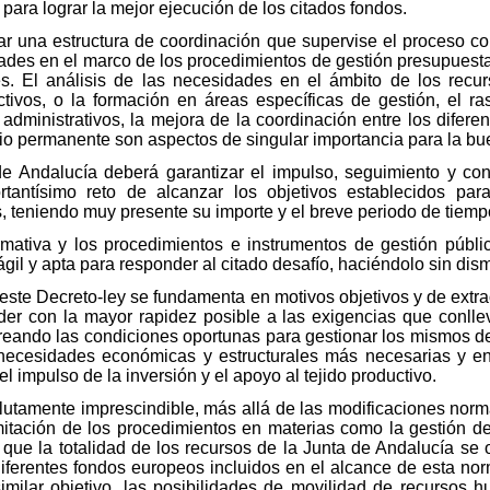
para lograr la mejor ejecución de los citados fondos.
ar una estructura de coordinación que supervise el proceso co
des en el marco de los procedimientos de gestión presupuestar
tes. El análisis de las necesidades en el ámbito de los re
tivos, o la formación en áreas específicas de gestión, el ras
 administrativos, la mejora de la coordinación entre los difere
io permanente son aspectos de singular importancia para la bu
de Andalucía deberá garantizar el impulso, seguimiento y con
tantísimo reto de alcanzar los objetivos establecidos par
s, teniendo muy presente su importe y el breve periodo de tiemp
rmativa y los procedimientos e instrumentos de gestión públi
il y apta para responder al citado desafío, haciéndolo sin dism
 este Decreto-ley se fundamenta en motivos objetivos y de extra
er con la mayor rapidez posible a las exigencias que conllev
eando las condiciones oportunas para gestionar los mismos de 
necesidades económicas y estructurales más necesarias y en 
l impulso de la inversión y el apoyo al tejido productivo.
lutamente imprescindible, más allá de las modificaciones norm
amitación de los procedimientos en materias como la gestión del
que la totalidad de los recursos de la Junta de Andalucía se 
iferentes fondos europeos incluidos en el alcance de esta norm
imilar objetivo, las posibilidades de movilidad de recursos