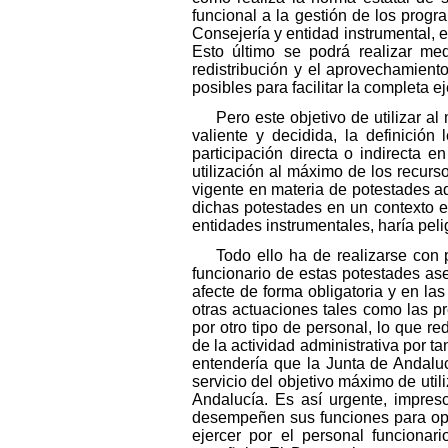
funcional a la gestión de los prog
Consejería y entidad instrumental, e
Esto último se podrá realizar med
redistribución y el aprovechamien
posibles para facilitar la completa 
Pero este objetivo de utilizar a
valiente y decidida, la definición
participación directa o indirecta e
utilización al máximo de los recurs
vigente en materia de potestades ad
dichas potestades en un contexto e
entidades instrumentales, haría pel
Todo ello ha de realizarse con 
funcionario de estas potestades ase
afecte de forma obligatoria y en la
otras actuaciones tales como las pre
por otro tipo de personal, lo que 
de la actividad administrativa por t
entendería que la Junta de Andalu
servicio del objetivo máximo de util
Andalucía. Es así urgente, impresc
desempeñen sus funciones para opti
ejercer por el personal funcionari