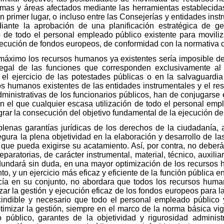
ramas y áreas afectados mediante las herramientas establecida
n primer lugar, o incluso entre las Consejerías y entidades ins
iante la aprobación de una planificación estratégica de g
to de todo el personal empleado público existente para movil
ejecución de fondos europeos, de conformidad con la normativa q
l máximo los recursos humanos ya existentes sería imposible de
 legal de las funciones que corresponden exclusivamente al 
n el ejercicio de las potestades públicas o en la salvaguardia
os humanos existentes de las entidades instrumentales y el re
ministrativas de los funcionarios públicos, han de conjugarse e
n el que cualquier escasa utilización de todo el personal empl
igrar la consecución del objetivo fundamental de la ejecución d
plenas garantías jurídicas de los derechos de la ciudadanía, a
gura la plena objetividad en la elaboración y desarrollo de la
s que pueda exigirse su acatamiento. Así, por contra, no deber
paratorias, de carácter instrumental, material, técnico, auxili
redundará sin duda, en una mayor optimización de los recursos
anto, y un ejercicio más eficaz y eficiente de la función pública
cía en su conjunto, no abordara que todos los recursos hum
izar la gestión y ejecución eficaz de los fondos europeos para 
indible y necesario que todo el personal empleado público y
mizar la gestión, siempre en el marco de la norma básica vi
o público, garantes de la objetividad y rigurosidad administ