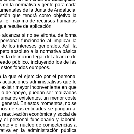
s en la normativa vigente para cada
trumentales de la Junta de Andalucía.
estión que tendrá como objetivo la
izar el máximo de recursos humanos
ue resulte de aplicación.
 alcanzar si no se afronta, de forma
personal funcionario al implicar la
 de los intereses generales. Así, la
speto absoluto a la normativa básica
n la definición legal del alcance de
eado público, incluyendo los de las
e estos fondos europeos.
 la que el ejercicio por el personal
s actuaciones administrativas que le
á existir mayor inconveniente en que
ar o de apoyo, puedan ser realizadas
 humanos existentes, un menor coste
 en general. En estos momentos, no se
anos de sus entidades se pongan al
la reactivación económica y social de
 el personal funcionario y laboral,
gente y el núcleo de competencias a
rativa en la administración pública