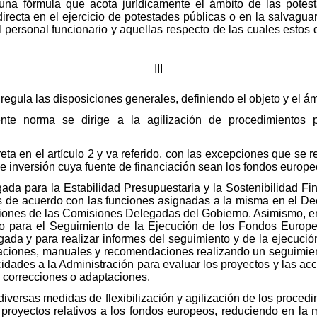
una fórmula que acota jurídicamente el ámbito de las potes
directa en el ejercicio de potestades públicas o en la salvagua
l personal funcionario y aquellas respecto de las cuales estos 
III
 regula las disposiciones generales, definiendo el objeto y el á
nte norma se dirige a la agilización de procedimientos p
eta en el artículo 2 y va referido, con las excepciones que se 
e inversión cuya fuente de financiación sean los fondos europe
ada para la Estabilidad Presupuestaria y la Sostenibilidad Fin
 de acuerdo con las funciones asignadas a la misma en el Decr
ciones de las Comisiones Delegadas del Gobierno. Asimismo, e
o para el Seguimiento de la Ejecución de los Fondos Europeo
ada y para realizar informes del seguimiento y de la ejecució
taciones, manuales y recomendaciones realizando un seguimie
idades a la Administración para evaluar los proyectos y las ac
 correcciones o adaptaciones.
diversas medidas de flexibilización y agilización de los proced
 proyectos relativos a los fondos europeos, reduciendo en la 