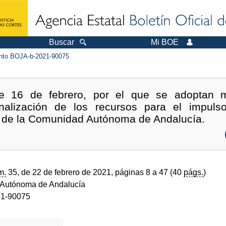
Buscar
Mi BOE
to BOJA-b-2021-90075
de 16 de febrero, por el que se adoptan m
ionalización de los recursos para el impuls
to de la Comunidad Autónoma de Andalucía.
m.
35, de 22 de febrero de 2021, páginas 8 a 47 (40
págs.
)
Autónoma de Andalucía
1-90075