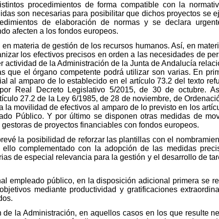
distintos procedimientos de forma compatible con la normativ
idas son necesarias para posibilitar que dichos proyectos se e
ocedimientos de elaboración de normas y se declara urgente
ndo afecten a los fondos europeos.
s en materia de gestión de los recursos humanos. Así, en mater
nizar los efectivos precisos en orden a las necesidades de pe
r actividad de la Administración de la Junta de Andalucía relac
s que el órgano competente podrá utilizar son varias. En prim
l al amparo de lo establecido en el artículo 73.2 del texto ref
or Real Decreto Legislativo 5/2015, de 30 de octubre. Asi
rtículo 27.2 de la Ley 6/1985, de 28 de noviembre, de Ordenaci
a movilidad de efectivos al amparo de lo previsto en los artícu
ado Público. Y por último se disponen otras medidas de movi
 gestoras de proyectos financiables con fondos europeos.
vé la posibilidad de reforzar las plantillas con el nombramient
do ello complementado con la adopción de las medidas preci
s de especial relevancia para la gestión y el desarrollo de tar
nal empleado público, en la disposición adicional primera se re
objetivos mediante productividad y gratificaciones extraordina
dos.
n de la Administración, en aquellos casos en los que resulte n