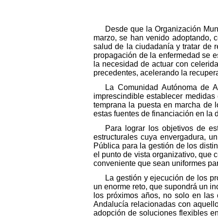
Desde que la Organización Mund
marzo, se han venido adoptando, co
salud de la ciudadanía y tratar de 
propagación de la enfermedad se es
la necesidad de actuar con celerid
precedentes, acelerando la recuper
La Comunidad Autónoma de And
imprescindible establecer medidas q
temprana la puesta en marcha de lo
estas fuentes de financiación en la 
Para lograr los objetivos de e
estructurales cuya envergadura, un
Pública para la gestión de los dist
el punto de vista organizativo, que
conveniente que sean uniformes par
La gestión y ejecución de los p
un enorme reto, que supondrá un in
los próximos años, no solo en las
Andalucía relacionadas con aquellos
adopción de soluciones flexibles e