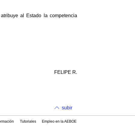
e atribuye al Estado la competencia
FELIPE R.
subir
formación
Tutoriales
Empleo en la AEBOE