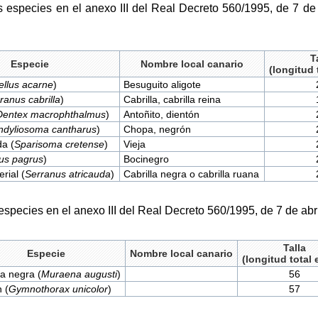
s especies en el anexo III del Real Decreto 560/1995, de 7 d
T
Especie
Nombre local canario
(longitud 
ellus acarne
)
Besuguito aligote
ranus cabrilla
)
Cabrilla, cabrilla reina
Dentex macrophthalmus
)
Antoñito, dientón
ndyliosoma cantharus
)
Chopa, negrón
da (
Sparisoma cretense
)
Vieja
us pagrus
)
Bocinegro
rial (
Serranus atricauda
)
Cabrilla negra o cabrilla ruana
especies en el anexo III del Real Decreto 560/1995, de 7 de abri
Talla
Especie
Nombre local canario
(longitud total
a negra (
Muraena augusti
)
56
 (
Gymnothorax unicolor
)
57