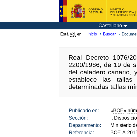
Castellano
Está
Vd.
en
Inicio
Buscar
Documen
Real Decreto 1076/2
2200/1986, de 19 de s
del caladero canario, 
establece las talla
determinadas tallas mí
Publicado en:
«
BOE
»
núm
Sección:
I. Disposici
Departamento:
Ministerio d
Referencia:
BOE-A-201