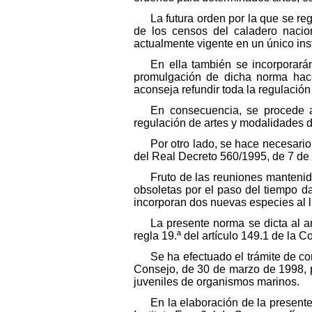
La futura orden por la que se r
de los censos del caladero nacion
actualmente vigente en un único ins
En ella también se incorporarán
promulgación de dicha norma hace 
aconseja refundir toda la regulació
En consecuencia, se procede a
regulación de artes y modalidades 
Por otro lado, se hace necesario
del Real Decreto 560/1995, de 7 de 
Fruto de las reuniones mantenid
obsoletas por el paso del tiempo d
incorporan dos nuevas especies al l
La presente norma se dicta al 
regla 19.ª del artículo 149.1 de la 
Se ha efectuado el trámite de c
Consejo, de 30 de marzo de 1998, p
juveniles de organismos marinos.
En la elaboración de la presen