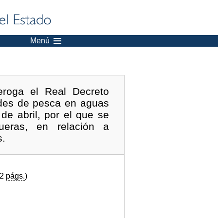
Menú
roga el Real Decreto
ades de pesca en aguas
de abril, por el que se
ueras, en relación a
s.
(2
págs.
)