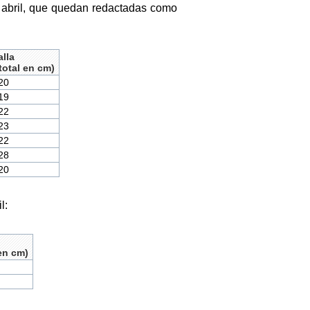
e abril, que quedan redactadas como
alla
total en cm)
20
19
22
23
22
28
20
l:
 en cm)