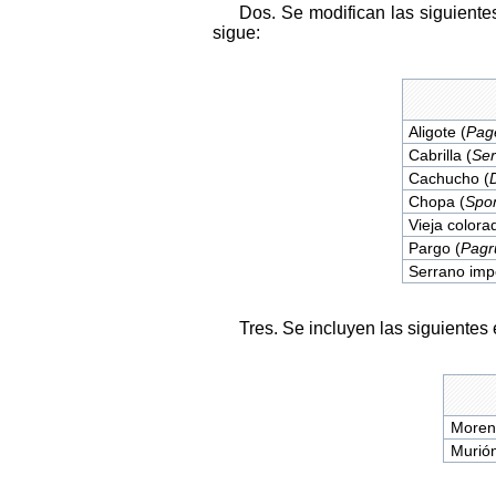
Dos. Se modifican las siguiente
sigue:
Aligote (
Pag
Cabrilla (
Ser
Cachucho (
Chopa (
Spo
Vieja colora
Pargo (
Pagr
Serrano impe
Tres. Se incluyen las siguientes 
Moren
Murión