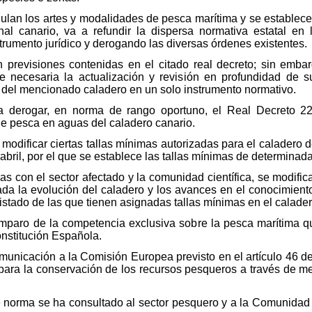
egulan los artes y modalidades de pesca marítima y se establec
al canario, va a refundir la dispersa normativa estatal en l
trumento jurídico y derogando las diversas órdenes existentes.
 previsiones contenidas en el citado real decreto; sin embar
necesaria la actualización y revisión en profundidad de su
n del mencionado caladero en un solo instrumento normativo.
 derogar, en norma de rango oportuno, el Real Decreto 22
de pesca en aguas del caladero canario.
 modificar ciertas tallas mínimas autorizadas para el caladero 
abril, por el que se establece las tallas mínimas de determina
as con el sector afectado y la comunidad científica, se modifi
ada la evolución del caladero y los avances en el conocimien
istado de las que tienen asignadas tallas mínimas en el calader
amparo de la competencia exclusiva sobre la pesca marítima q
Constitución Española.
omunicación a la Comisión Europea previsto en el artículo 46 
ara la conservación de los recursos pesqueros a través de me
te norma se ha consultado al sector pesquero y a la Comunida