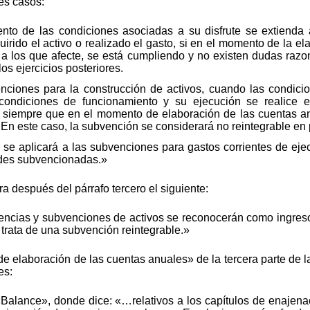
es casos:
to de las condiciones asociadas a su disfrute se extienda a
irido el activo o realizado el gasto, si en el momento de la e
 a los que afecte, se está cumpliendo y no existen dudas razo
os ejercicios posteriores.
ciones para la construcción de activos, cuando las condicio
 condiciones de funcionamiento y su ejecución se realice e
 siempre que en el momento de elaboración de las cuentas a
 En este caso, la subvención se considerará no reintegrable en 
 se aplicará a las subvenciones para gastos corrientes de ejec
dades subvencionadas.»
ra después del párrafo tercero el siguiente:
rencias y subvenciones de activos se reconocerán como ingres
 trata de una subvención reintegrable.»
e elaboración de las cuentas anuales» de la tercera parte de 
es:
 «Balance», donde dice: «…relativos a los capítulos de enajen