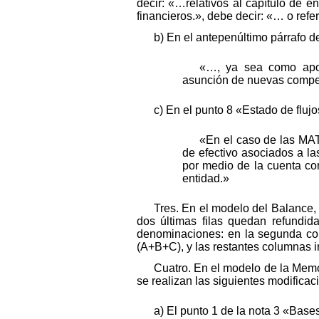
decir: «…relativos al capítulo de 
financieros.», debe decir: «… o refe
b) En el antepenúltimo párrafo d
«…, ya sea como aport
asunción de nuevas compe
c) En el punto 8 «Estado de fluj
«En el caso de las MATE
de efectivo asociados a la
por medio de la cuenta cor
entidad.»
Tres. En el modelo del Balance, 
dos últimas filas quedan refundid
denominaciones: en la segunda colu
(A+B+C), y las restantes columnas 
Cuatro. En el modelo de la Memo
se realizan las siguientes modificac
a) El punto 1 de la nota 3 «Base