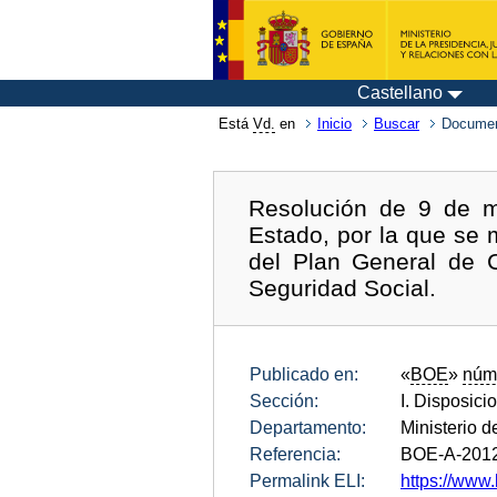
Castellano
Está
Vd.
en
Inicio
Buscar
Documen
Resolución de 9 de m
Estado, por la que se 
del Plan General de C
Seguridad Social.
Publicado en:
«
BOE
»
núm
Sección:
I. Disposici
Departamento:
Ministerio 
Referencia:
BOE-A-201
Permalink ELI:
https://www.