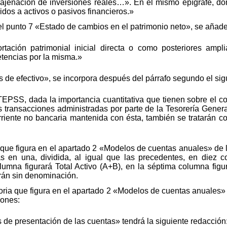
enajenación de inversiones reales…». En el mismo epígrafe, d
ridos a activos o pasivos financieros.»
el punto 7 «Estado de cambios en el patrimonio neto», se añade 
ación patrimonial inicial directa o como posteriores amp
tencias por la misma.»
os de efectivo», se incorpora después del párrafo segundo el sig
PSS, dada la importancia cuantitativa que tienen sobre el con
s transacciones administradas por parte de la Tesorería Gener
riente no bancaria mantenida con ésta, también se tratarán co
que figura en el apartado 2 «Modelos de cuentas anuales» de la
as en una, dividida, al igual que las precedentes, en diez c
mna figurará Total Activo (A+B), en la séptima columna figu
irán sin denominación.
ria que figura en el apartado 2 «Modelos de cuentas anuales» d
iones:
s de presentación de las cuentas» tendrá la siguiente redacción