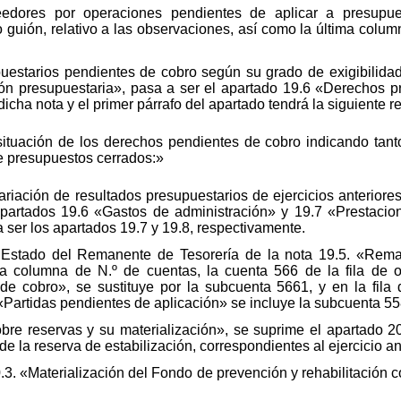
eedores por operaciones pendientes de aplicar a presupue
mo guión, relativo a las observaciones, así como la última col
uestarios pendientes de cobro según su grado de exigibilida
ión presupuestaria», pasa a ser el apartado 19.6 «Derechos p
icha nota y el primer párrafo del apartado tendrá la siguiente r
situación de los derechos pendientes de cobro indicando tant
e presupuestos cerrados:»
riación de resultados presupuestarios de ejercicios anteriore
apartados 19.6 «Gastos de administración» y 19.7 «Prestaci
 ser los apartados 19.7 y 19.8, respectivamente.
 Estado del Remanente de Tesorería de la nota 19.5. «Reman
la columna de N.º de cuentas, la cuenta 566 de la fila de 
e cobro», se sustituye por la subcuenta 5661, y en la fila
 «Partidas pendientes de aplicación» se incluye la subcuenta 55
obre reservas y su materialización», se suprime el apartado 20
de la reserva de estabilización, correspondientes al ejercicio a
3. «Materialización del Fondo de prevención y rehabilitación co