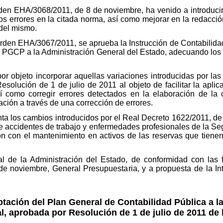
den EHA/3068/2011, de 8 de noviembre, ha venido a introducir
s errores en la citada norma, así como mejorar en la redacci
n del mismo.
den EHA/3067/2011, se aprueba la Instrucción de Contabilidad
l PGCP a la Administración General del Estado, adecuando lo
por objeto incorporar aquellas variaciones introducidas por l
esolución de 1 de julio de 2011 al objeto de facilitar la apl
í como corregir errores detectados en la elaboración de la c
ación a través de una corrección de errores.
ta los cambios introducidos por el Real Decreto 1622/2011, d
e accidentes de trabajo y enfermedades profesionales de la Se
n con el mantenimiento en activos de las reservas que tienen o
al de la Administración del Estado, de conformidad con las f
de noviembre, General Presupuestaria, y a propuesta de la I
ptación del Plan General de Contabilidad Pública a l
l, aprobada por Resolución de 1 de julio de 2011 de 