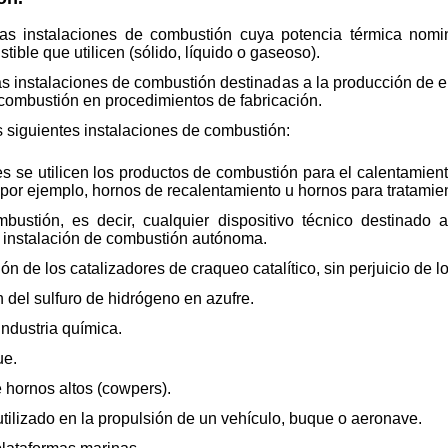
a las instalaciones de combustión cuya potencia térmica nom
tible que utilicen (sólido, líquido o gaseoso).
a las instalaciones de combustión destinadas a la producción de
 combustión en procedimientos de fabricación.
as siguientes instalaciones de combustión:
es se utilicen los productos de combustión para el calentamient
 por ejemplo, hornos de recalentamiento u hornos para tratamien
bustión, es decir, cualquier dispositivo técnico destinado 
 instalación de combustión autónoma.
ón de los catalizadores de craqueo catalítico, sin perjuicio de lo
n del sulfuro de hidrógeno en azufre.
industria química.
ue.
 hornos altos (cowpers).
 utilizado en la propulsión de un vehículo, buque o aeronave.