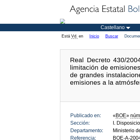
Castellano
Está
Vd.
en
Inicio
Buscar
Documen
Real Decreto 430/200
limitación de emision
de grandes instalacione
emisiones a la atmósfer
Publicado en:
«
BOE
»
núm
Sección:
I. Disposici
Departamento:
Ministerio d
Referencia:
BOE-A-200