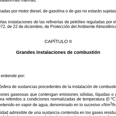
 plataformas marinas.
adas por motor diesel, de gasolina o de gas no estarán sujetas a
ciertas instalaciones de las refinerías de petróleo reguladas por
1972, de 22 de diciembre, de Protección del Ambiente Atmosféric
CAPÍTULO II
Grandes instalaciones de combustión
e entiende por:
mósfera de sustancias procedentes de la instalación de combusti
siones gaseosas que contengan emisiones sólidas, líquidas o 
ra referidos a condiciones normalizadas de temperatura (0 º
3
 contenido en vapor de agua, denominado en lo sucesivo «Nm
/h
antidad admisible de una sustancia contenida en los gases resid