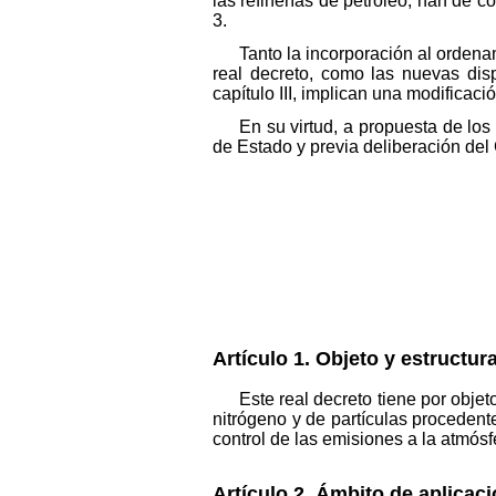
las refinerías de petróleo, han de c
3.
Tanto la incorporación al ordena
real decreto, como las nuevas disp
capítulo III, implican una modificac
En su virtud, a propuesta de lo
de Estado y previa deliberación del
Artículo 1. Objeto y estructura
Este real decreto tiene por objet
nitrógeno y de partículas procedente
control de las emisiones a la atmósfe
Artículo 2. Ámbito de aplicaci