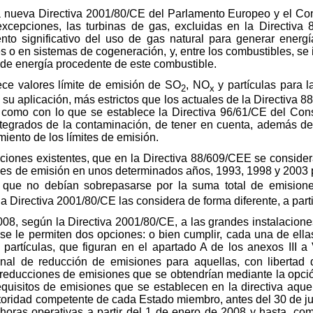
la nueva Directiva 2001/80/CE del Parlamento Europeo y el Co
 excepciones, las turbinas de gas, excluidas en la Directiv
o significativo del uso de gas natural para generar energía
s o en sistemas de cogeneración, y, entre los combustibles, se
 de energía procedente de este combustible.
ece valores límite de emisión de SO
, NO
y partículas para 
2
x
su aplicación, más estrictos que los actuales de la Directiva
 como con lo que se establece la Directiva 96/61/CE del Con
 integrados de la contaminación, de tener en cuenta, además de
miento de los límites de emisión.
laciones existentes, que en la Directiva 88/609/CEE se conside
es de emisión en unos determinados años, 1993, 1998 y 2003 
, que no debían sobrepasarse por la suma total de emisione
a Directiva 2001/80/CE las considera de forma diferente, a part
008, según la Directiva 2001/80/CE, a las grandes instalacion
 se le permiten dos opciones: o bien cumplir, cada una de ell
partículas, que figuran en el apartado A de los anexos III a 
al de reducción de emisiones para aquellas, con libertad 
 reducciones de emisiones que se obtendrían mediante la opci
equisitos de emisiones que se establecen en la directiva aquel
toridad competente de cada Estado miembro, antes del 30 de ju
horas operativas a partir del 1 de enero de 2008 y hasta, co