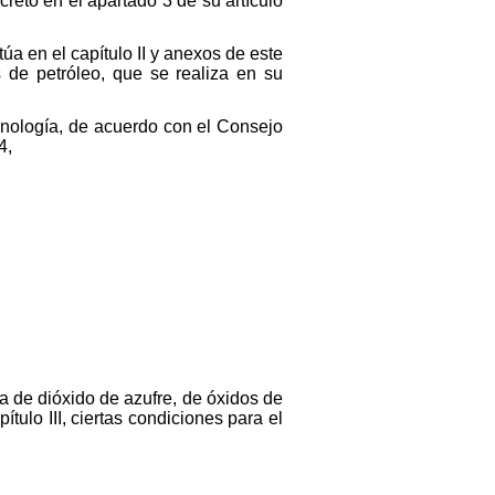
reto en el apartado 3 de su artículo
úa en el capítulo II y anexos de este
s de petróleo, que se realiza en su
cnología, de acuerdo con el Consejo
4,
ra de dióxido de azufre, de óxidos de
ulo III, ciertas condiciones para el