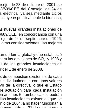
nsejo, de 23 de octubre de 2001, se
a 88/609/CEE del Consejo, de 24 de
 eléctrica, ya sea mediante ciclos
 incluye específicamente la biomasa,
las nuevas grandes instalaciones de
 88/609/CEE, en concordancia con una
sejo, de 24 de septiembre de 1996,
 otras consideraciones, las mejores
ran de forma global y que estableció
para las emisiones de SO
, y 1993 y
2
s de las grandes instalaciones de
ir del 1 de enero de 2008.
es de combustión existentes de cada
as individualmente, con unos valores
VII de la directiva, o que el Estado
de actuación para cada instalación
ón anterior. En ambos casos, podrán
las instalaciones existentes que se
nio de 2004, a no hacer funcionar la
mo muy tarde, el 31 de diciembre de