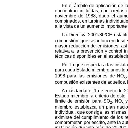
En el ámbito de aplicación de 
encuentran incluidas, con ciertas
noviembre de 1988, dado el aument
combinados, en turbinas individuale
a la vista de un aumento importante
La Directiva 2001/80/CE establ
combustión, que se autoricen desde 
mayor reducción de emisiones, así
relativa a la prevención y control
técnicas disponibles en el estableci
Por lo que respecta a las insta
para cada Estado miembro unos top
1998 para las emisiones de NO
x
combustión existentes de aquellos, l
A más tardar el 1 de enero de 2
Estado miembro, a criterio de éste,
límite de emisión para SO
, NO
y 
2
x
miembro establezca un plan nacion
individual, que consiga las mismas
eximirse del cumplimiento de los r
comprometan por escrito, ante la au
instalación durante más de 20.000 