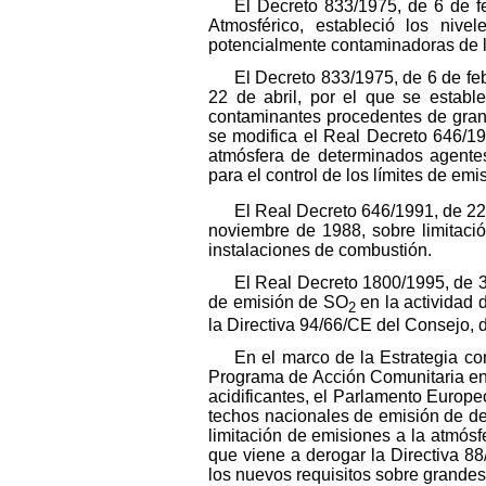
El Decreto 833/1975, de 6 de f
Atmosférico, estableció los nive
potencialmente contaminadoras de l
El Decreto 833/1975, de 6 de fe
22 de abril, por el que se estab
contaminantes procedentes de grand
se modifica el Real Decreto 646/19
atmósfera de determinados agentes
para el control de los límites de em
El Real Decreto 646/1991, de 22 
noviembre de 1988, sobre limitaci
instalaciones de combustión.
El Real Decreto 1800/1995, de 3
de emisión de SO
en la actividad d
2
la Directiva 94/66/CE del Consejo, 
En el marco de la Estrategia com
Programa de Acción Comunitaria en 
acidificantes, el Parlamento Europ
techos nacionales de emisión de de
limitación de emisiones a la atmós
que viene a derogar la Directiva 8
los nuevos requisitos sobre grandes