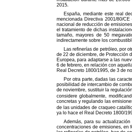
2015.
España, mediante este real decr
mencionada Directiva 2001/80/CE 
nacional de reducción de emisiones 
el tratamiento de dichas instalacion
tamaño, mayores de 50 megavatios 
indirectamente sobre los combustible
Las refinerías de petróleo, por o
de 22 de diciembre, de Protección d
Europea, para adaptarse a las nueva
6 de febrero, en relación con aquel
Real Decreto 1800/1995, de 3 de n
Por otra parte, dadas las caract
posibilidad de intercambio de comb
de noviembre, sustituir la regulaci
considere globalmente, modificand
concretas y regulando las emision
de las unidades de craqueo catalít
ya lo hace el Real Decreto 1800/199
Además, para su actualización 
concentraciones de emisiones, en fo