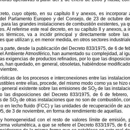
eto, cuyo objeto, en su capítulo II y anexos, es incorporar 
del Parlamento Europeo y del Consejo, de 23 de octubre de 
para las grandes instalaciones de combustión existentes, ya q
es. Al referirse este real decreto, en su capítulo II y anexos, 
térmicos, va a incidir principal y directamente sobre las 
s que utilizan y, en menor medida, en otros sectores industriale
tra parte, desde la publicación del Decreto 833/1975, de 6 de fe
el Ambiente Atmosférico, han aumentado su complejidad, al igu
s exigencias de productos refinados, por lo que las disposici
las, han quedado, en general, obsoletas, habiéndose modificado
oviembre.
erísticas de los procesos e interconexiones entre las instalacio
ustibles entre ellas, procede, del mismo modo como ya se hizo 
ón general existente sobre las emisiones de SO
de las instalac
2
o las disposiciones del Decreto 833/1975, de 6 de febrero,
es de SO
de otras instalaciones que no son de combustión, co
2
ico en lecho fluido (FCC) y las unidades de recuperación de az
5, de 3 de noviembre, en forma de rendimiento de aquellas.
y homogeneidad con el resto de valores límite de emisión, 
rma volumétrica, a que se refiere el Decreto 833/1975, de 6 d