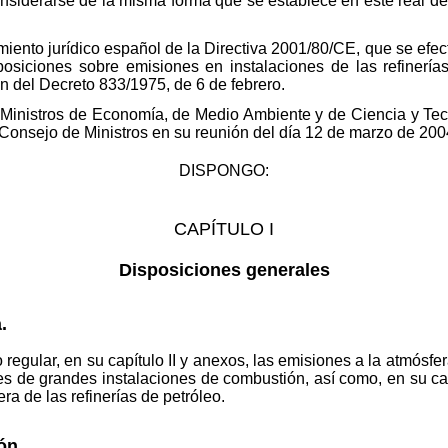
onsiderarse de la misma forma que se establece en este real dec
miento jurídico español de la Directiva 2001/80/CE, que se efect
osiciones sobre emisiones en instalaciones de las refinería
ión del Decreto 833/1975, de 6 de febrero.
s Ministros de Economía, de Medio Ambiente y de Ciencia y Te
 Consejo de Ministros en su reunión del día 12 de marzo de 200
DISPONGO:
CAPÍTULO I
Disposiciones generales
.
o regular, en su capítulo II y anexos, las emisiones a la atmósfe
s de grandes instalaciones de combustión, así como, en su capít
ra de las refinerías de petróleo.
ón.