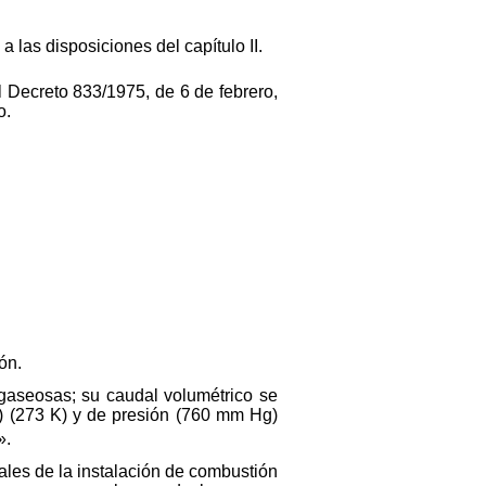
 las disposiciones del capítulo II.
 el Decreto 833/1975, de 6 de febrero,
o.
ón.
gaseosas; su caudal volumétrico se
C) (273 K) y de presión (760 mm Hg)
».
uales de la instalación de combustión