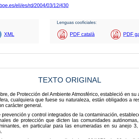
boe.es/eli/es/rd/2004/03/12/430
Lenguas cooficiales:
XML
PDF català
PDF g
TEXTO ORIGINAL
re, de Protección del Ambiente Atmosférico, estableció en su ar
era, cualquiera que fuese su naturaleza, están obligados a res
n carácter general.
e prevención y control integrados de la contaminación, establec
onales de protección que dicten las comunidades autónomas, 
minantes, en particular para las enumeradas en su anejo 3, y
.