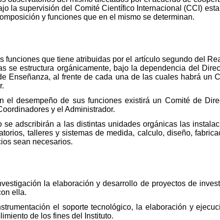
o la supervisión del Comité Científico Internacional (CCI) estab
 composición y funciones que en el mismo se determinan.
 funciones que tiene atribuidas por el artículo segundo del Rea
rias se estructura orgánicamente, bajo la dependencia del Direc
de Enseñanza, al frente de cada una de las cuales habrá un 
r.
 en el desempeño de sus funciones existirá un Comité de Dire
oordinadores y el Administrador.
uto se adscribirán a las distintas unidades orgánicas las instal
atorios, talleres y sistemas de medida, calculo, diseño, fabric
cios sean necesarios.
estigación la elaboración y desarrollo de proyectos de invest
on ella.
trumentación el soporte tecnológico, la elaboración y ejecuc
imiento de los fines del Instituto.