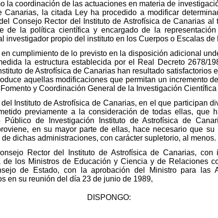
 la coordinación de las actuaciones en materia de investigació
a de Canarias, la citada Ley ha procedido a modificar determin
el Consejo Rector del Instituto de Astrofísica de Canarias al t
 de la política científica y encargado de la representación 
nal investigador propio del instituto en los Cuerpos o Escalas de
o en cumplimiento de lo previsto en la disposición adicional un
edida la estructura establecida por el Real Decreto 2678/19
stituto de Astrofísica de Canarias han resultado satisfactorios 
roduce aquellas modificaciones que permitan un incremento de la
e Fomento y Coordinación General de la Investigación Científica
del Instituto de Astrofísica de Canarias, en el que participan d
etido previamente a la consideración de todas ellas, que 
 Público de Investigación Instituto de Astrofísica de Canar
proviene, en su mayor parte de ellas, hace necesario que su
de dichas administraciones, con carácter supletorio, al menos.
Consejo Rector del Instituto de Astrofísica de Canarias, con 
de los Ministros de Educación y Ciencia y de Relaciones con
ejo de Estado, con la aprobación del Ministro para las A
os en su reunión del día 23 de junio de 1989,
DISPONGO: