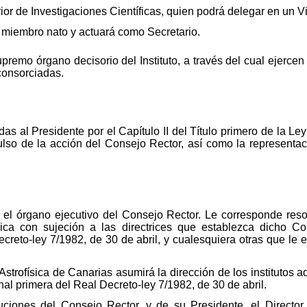
or de Investigaciones Científicas, quien podrá delegar en un V
rá miembro nato y actuará como Secretario.
premo órgano decisorio del Instituto, a través del cual ejerce
 consorciadas.
as al Presidente por el Capítulo II del Título primero de la Le
so de la acción del Consejo Rector, así como la representació
es el órgano ejecutivo del Consejo Rector. Le corresponde res
ómica con sujeción a las directrices que establezca dicho C
Decreto-ley 7/1982, de 30 de abril, y cualesquiera otras que l
 Astrofísica de Canarias asumirá la dirección de los institutos 
nal primera del Real Decreto-ley 7/1982, de 30 de abril.
buciones del Consejo Rector, y de su Presidente, el Director e