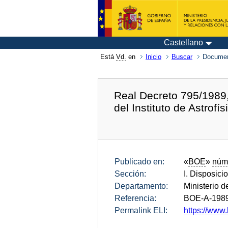
Castellano
Está
Vd.
en
Inicio
Buscar
Documen
Real Decreto 795/1989,
del Instituto de Astrofí
Publicado en:
«
BOE
»
núm
Sección:
I. Disposici
Departamento:
Ministerio d
Referencia:
BOE-A-198
Permalink ELI:
https://www.