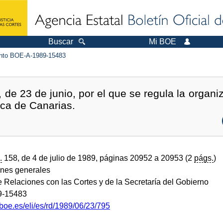
Buscar
Mi BOE
to BOE-A-1989-15483
 de 23 de junio, por el que se regula la organi
sica de Canarias.
.
158, de 4 de julio de 1989, páginas 20952 a 20953 (2
págs.
)
ones generales
e Relaciones con las Cortes y de la Secretaría del Gobierno
9-15483
boe.es/eli/es/rd/1989/06/23/795