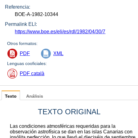
Referencia:
BOE-A-1982-10344
Permalink ELI:
https://www.boe.es/eli/es/rdl/1982/04/30/7
Otros formatos:
PDF
XML
Lenguas cooficiales:
PDF català
Texto
Análisis
TEXTO ORIGINAL
Las condiciones atmosféricas requeridas para la
observación astrofísica se dan en las islas Canarias con
insólita perfección, lo que llevó el dieciséis de septiembre