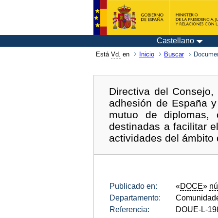
Castellano
Está
Vd.
en
Inicio
Buscar
Documen
Directiva del Consejo
adhesión de España y 
mutuo de diplomas, c
destinadas a facilitar 
actividades del ámbito 
Publicado en:
«
DOCE
»
nú
Departamento:
Comunidade
Referencia:
DOUE-L-19