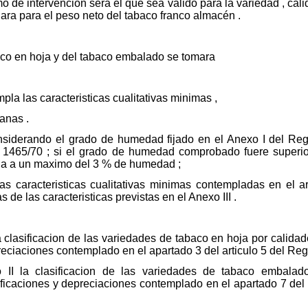
o de intervencion sera el que sea valido para la variedad , cal
ara para el peso neto del tabaco franco almacén .
baco en hoja y del tabaco embalado se tomara
pla las caracteristicas cualitativas minimas ,
ranas .
nsiderando el grado de humedad fijado en el Anexo I del Re
465/70 ; si el grado de humedad comprobado fuere superior o 
ada a un maximo del 3 % de humedad ;
las caracteristicas cualitativas minimas contempladas en el 
 de las caracteristicas previstas en el Anexo III .
a clasificacion de las variedades de tabaco en hoja por calidad
eciaciones contemplado en el apartado 3 del articulo 5 del Reg
II la clasificacion de las variedades de tabaco embalado
ficaciones y depreciaciones contemplado en el apartado 7 del 