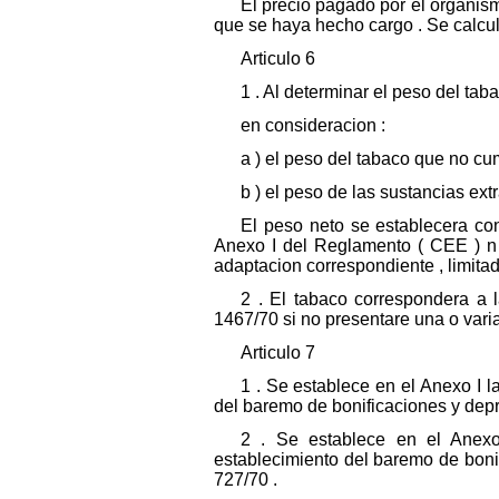
El precio pagado por el organism
que se haya hecho cargo . Se calcul
Articulo 6
1 . Al determinar el peso del ta
en consideracion :
a ) el peso del tabaco que no cum
b ) el peso de las sustancias ext
El peso neto se establecera co
Anexo I del Reglamento ( CEE ) n 1
adaptacion correspondiente , limit
2 . El tabaco correspondera a 
1467/70 si no presentare una o varias
Articulo 7
1 . Se establece en el Anexo I l
del baremo de bonificaciones y depr
2 . Se establece en el Anexo 
establecimiento del baremo de boni
727/70 .