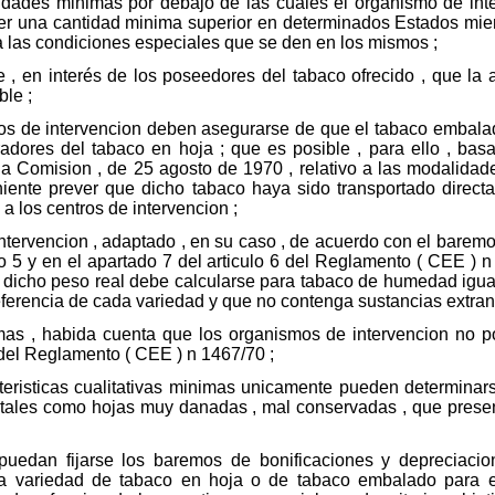
tidades minimas por debajo de las cuales el organismo de inter
er una cantidad minima superior en determinados Estados mie
a las condiciones especiales que se den en los mismos ;
, en interés de los poseedores del tabaco ofrecido , que la a
ble ;
s de intervencion deben asegurarse de que el tabaco embalado
dores del tabaco en hoja ; que es posible , para ello , basars
 Comision , de 25 agosto de 1970 , relativo a las modalidad
niente prever que dicho tabaco haya sido transportado direc
a los centros de intervencion ;
ntervencion , adaptado , en su caso , de acuerdo con el barem
ulo 5 y en el apartado 7 del articulo 6 del Reglamento ( CEE ) 
ue dicho peso real debe calcularse para tabaco de humedad igu
 referencia de cada variedad y que no contenga sustancias extra
nimas , habida cuenta que los organismos de intervencion no 
 del Reglamento ( CEE ) n 1467/70 ;
eristicas cualitativas minimas unicamente pueden determinars
 , tales como hojas muy danadas , mal conservadas , que pre
uedan fijarse los baremos de bonificaciones y depreciacion
ada variedad de tabaco en hoja o de tabaco embalado para e