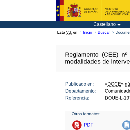
Castellano
Está
Vd.
en
Inicio
Buscar
Documen
Reglamento (CEE) nº 
modalidades de interve
Publicado en:
«
DOCE
»
nú
Departamento:
Comunidade
Referencia:
DOUE-L-19
Otros formatos:
PDF