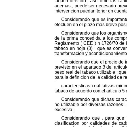
tabaco ofrecido , asi como las can
ademas , puede ser necesario prev
intervencion puedan tener en cuent
Considerando que es importante 
efectuen en el plazo mas breve posi
Considerando que los organismo
de la prima concedida a los compra
Reglamento ( CEE ) n 1726/70 de la
tabaco en hoja (3) ; que es conve
transformacion y acondicionamiento 
Considerando que el precio de i
previsto en el apartado 3 del artic
peso real del tabaco utilizable ; q
para la definicion de la calidad de
caracteristicas cualitativas mi
tabaco de acuerdo con el articulo 5
Considerando que dichas caract
no utilizable por diversas razones
excesiva ;
Considerando que , para que p
clasificacion por calidades de c