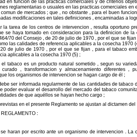
ad en funcion de las practicas comerciales y de criterios objetiv
ones reglamentarias o usuales en las practicas comerciales en e
n comun de mercados ; que , no obstante , para el buen funcio
inadas modificaciones en tales definiciones , encaminadas a log
r la tarea de los centros de intervencion , resulta oportuno p
que se haya tomado en consideracion para la definicion de la c
4/70 del Consejo , de 20 de julio de 1970 , por el que se fijan ,
como las calidades de referencia aplicables a la cosecha 1970 (
0 de julio de 1970 , por el que se fijan , para el tabaco emb
cia aplicables a la cosecha 1970 (5) ;
el tabaco es un producto natural sometido , segun su varieda
 curado , transformacion y almacenamiento diferentes , pu
ue los organismos de intervencion se hagan cargo de él ;
ebe ser informada regularmente de las cantidades de tabaco d
e poder evaluar el desarrollo del mercado del tabaco comunitari
ntidades de que aquéllos se hayan hecho cargo ;
evistas en el presente Reglamento se ajustan al dictamen del 
 REGLAMENTO :
n se haran por escrito ante un organismo de intervencion . La o