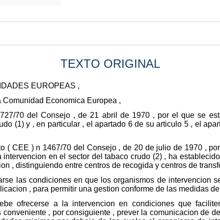
TEXTO ORIGINAL
IDADES EUROPEAS ,
e la Comunidad Economica Europea ,
727/70 del Consejo , de 21 abril de 1970 , por el que se e
o (1) y , en particular , el apartado 6 de su articulo 5 , el apar
 ( CEE ) n 1467/70 del Consejo , de 20 de julio de 1970 , po
ntervencion en el sector del tabaco crudo (2) , ha establecido 
ion , distinguiendo entre centros de recogida y centros de tran
se las condiciones en que los organismos de intervencion se 
acion , para permitir una gestion conforme de las medidas de 
be ofrecerse a la intervencion en condiciones que facilite
 conveniente , por consiguiente , prever la comunicacion de de