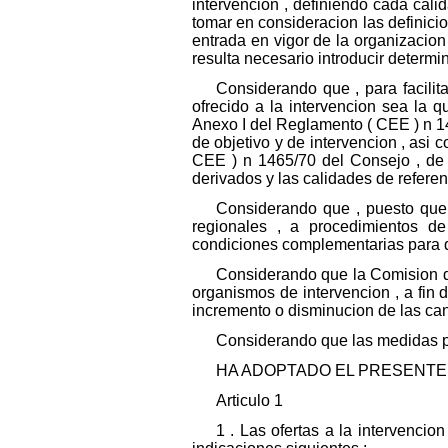
intervencion , definiendo cada calid
tomar en consideracion las definici
entrada en vigor de la organizacio
resulta necesario introducir determ
Considerando que , para facilita
ofrecido a la intervencion sea la 
Anexo I del Reglamento ( CEE ) n 146
de objetivo y de intervencion , asi 
CEE ) n 1465/70 del Consejo , de 2
derivados y las calidades de referen
Considerando que , puesto que 
regionales , a procedimientos de
condiciones complementarias para q
Considerando que la Comision d
organismos de intervencion , a fin d
incremento o disminucion de las ca
Considerando que las medidas pr
HA ADOPTADO EL PRESENTE
Articulo 1
1 . Las ofertas a la intervencio