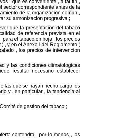
os ; que es conveniente , a tal fin ,
l sector correspondiente antes de la
namiento de la organizacion comun ,
rar su armonizacion progresiva ;
rever que la presentacion del tabaco
alidad de referencia prevista en el
 para el tabaco en hoja , los precios
4) , y en el Anexo I del Reglamento (
alado , los precios de intervencion
d y las condiciones climatologicas
ede resultar necesario establecer
e las que se hayan hecho cargo los
o y , en particular , la tendencia al
Comité de gestion del tabaco ;
ferta contendra , por lo menos , las