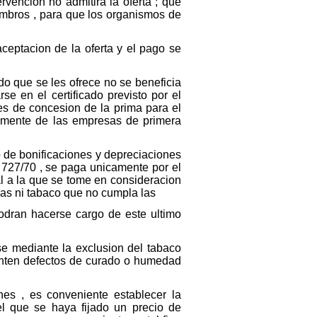
vencion no admitira la oferta ; que
mbros , para que los organismos de
ceptacion de la oferta y el pago se
 que se les ofrece no se beneficia
e en el certificado previsto por el
es de concesion de la prima para el
tamente de las empresas de primera
o de bonificaciones y depreciaciones
n 727/70 , se paga unicamente por el
al a la que se tome en consideracion
nas ni tabaco que no cumpla las
podran hacerse cargo de este ultimo
e mediante la exclusion del tabaco
senten defectos de curado o humedad
es , es conveniente establecer la
l que se haya fijado un precio de