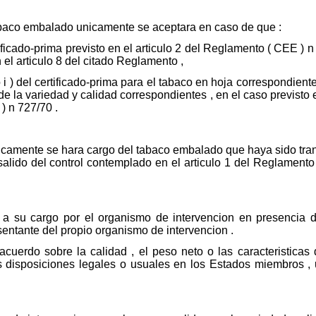
 tabaco embalado unicamente se aceptara en caso de que :
icado-prima previsto en el articulo 2 del Reglamento ( CEE ) n
 el articulo 8 del citado Reglamento ,
o i ) del certificado-prima para el tabaco en hoja correspondient
de la variedad y calidad correspondientes , en el caso previsto
) n 727/70 .
icamente se hara cargo del tabaco embalado que haya sido tran
alido del control contemplado en el articulo 1 del Reglamento
 a su cargo por el organismo de intervencion en presencia 
entante del propio organismo de intervencion .
cuerdo sobre la calidad , el peso neto o las caracteristicas 
as disposiciones legales o usuales en los Estados miembros , 