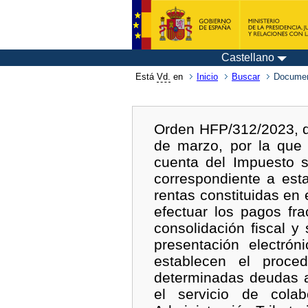
Castellano
Está
Vd.
en
Inicio
Buscar
Documen
Orden HFP/312/2023, d
de marzo, por la que
cuenta del Impuesto 
correspondiente a est
rentas constituidas en 
efectuar los pagos f
consolidación fiscal y
presentación electró
establecen el proce
determinadas deudas a
el servicio de cola