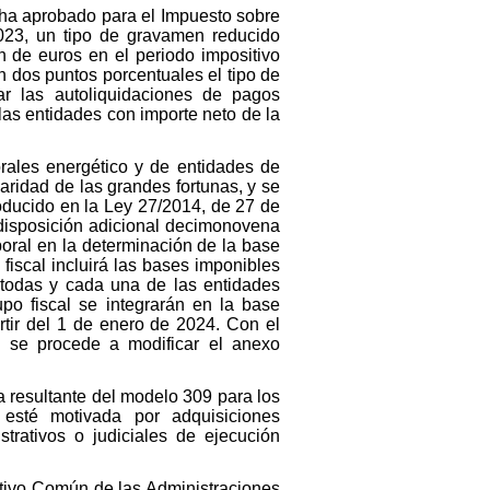
 ha aprobado para el Impuesto sobre
2023, un tipo de gravamen reducido
n de euros en el periodo impositivo
en dos puntos porcentuales el tipo de
ar las autoliquidaciones de pagos
las entidades con importe neto de la
rales energético y de entidades de
daridad de las grandes fortunas, y se
oducido en la Ley 27/2014, de 27 de
disposición adicional decimonovena
oral en la determinación de la base
fiscal incluirá las bases imponibles
a todas y cada una de las entidades
upo fiscal se integrarán en la base
rtir del 1 de enero de 2024. Con el
, se procede a modificar el anexo
a resultante del modelo 309 para los
 esté motivada por adquisiciones
trativos o judiciales de ejecución
ativo Común de las Administraciones