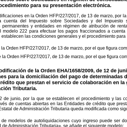
ocedimiento para su presentación electrónica.
dificaciones en la Orden HFP/227/2017, de 13 de marzo, por l
 a cuenta del Impuesto sobre Sociedades y del Impuesto
s permanentes y entidades en régimen de atribución de rentas
y el modelo 222 para efectuar los pagos fraccionados a cuent
e establecen las condiciones generales y el procedimiento para 
 la Orden HFP/227/2017, de 13 de marzo, por el que figura com
e la Orden HFP/227/2017, de 13 de marzo, por el que figura com
ficación de la Orden EHA/1658/2009, de 12 de junio
nes para la domiciliación del pago de determinadas 
rédito que prestan el servicio de colaboración en la 
ción Tributaria.
de junio, por la que se establecen el procedimiento y las co
és de cuentas abiertas en las Entidades de crédito que presta
Estatal de Administración Tributaria queda modificada como sig
de modelos de autoliquidaciones cuyo ingreso puede ser dom
 de Administración Tributaria», se añade el siguiente modelo: