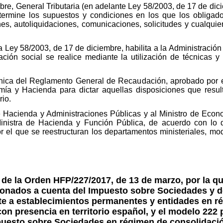
re, General Tributaria (en adelante Ley 58/2003, de 17 de diciem
ermine los supuestos y condiciones en los que los obligados
es, autoliquidaciones, comunicaciones, solicitudes y cualqui
 la Ley 58/2003, de 17 de diciembre, habilita a la Administración 
ción social se realice mediante la utilización de técnicas y 
 única del Reglamento General de Recaudación, aprobado por 
nomía y Hacienda para dictar aquellas disposiciones que resul
rio.
 de Hacienda y Administraciones Públicas y al Ministro de Ec
Ministra de Hacienda y Función Pública, de acuerdo con lo d
r el que se reestructuran los departamentos ministeriales, mo
e la Orden HFP/227/2017, de 13 de marzo, por la q
cionados a cuenta del Impuesto sobre Sociedades y d
e a establecimientos permanentes y entidades en ré
con presencia en territorio español, y el modelo 222
puesto sobre Sociedades en régimen de consolidación