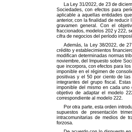
La Ley 31/2022, de 23 de dicie
Sociedades, con efectos para perí
aplicable a aquellas entidades que
anterior, con la finalidad de reduci
gravamen general. Con el objetiv
fraccionados, modelos 202 y 222, se
cifra de negocios del período imposit
Además, la Ley 38/2022, de 27
crédito y establecimientos financier
modifican determinadas normas trib
noviembre, del Impuesto sobre Soc
que incorpora, con efectos para lo
imponible en el régimen de consolid
positivas y el 50 por ciento de la
integrantes del grupo fiscal. Esta
imponible del mismo en cada uno de
objetivo de adaptar el modelo 22
correspondiente al modelo 222.
Por otra parte, esta orden intr
supuestos de presentación trime
intracomunitarias de medios de tr
forzosa.
De acuerdo con lo dispuesto en 