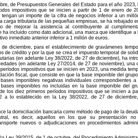
mbre, de Presupuestos Generales del Estado para el año 2023,
odos impositivos que se inicien a partir de 1 de enero de 
 tengan un importe de la cifra de negocios inferior a un milló
r la carga tributaria de las pequeñas empresas, se ha rebajado 
o de mejorar la asistencia al contribuyente al cumpliment
 ha incluido como dato adicional, una marca que identifique a 
ivo inmediato anterior inferior a 1 millón de euros.
 de diciembre, para el establecimiento de gravámenes tempo
os de crédito y por la que se crea el impuesto temporal de soli
utarias (en adelante Ley 38/2022, de 27 de diciembre), ha intr
iedades (en adelante Ley 27/2014, de 27 de noviembre), una 
s períodos impositivos que se inicien en 2023, una medida temp
ación fiscal, que consiste en que la base imponible del grupo 
s bases imponibles negativas individuales correspondientes 
s bases imponibles no incluidas en la base imponible del gr
 los diez primeros períodos impositivos que se inicien a pa
2 a lo establecido en la Ley 38/2022, de 27 de diciembre
oduce la domiciliación bancaria como método de pago de la deud
stral, es decir, aquellos en los que su presentación no
ansporte nuevos o adjudicaciones en procedimientos adminis
la Ley 39/2015, de 1 de octubre, del Procedimiento Administr