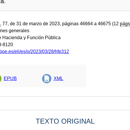
ia.
.
77, de 31 de marzo de 2023, páginas 46664 a 46675 (12
págs
ones generales
de Hacienda y Función Pública
3-8120
boe.es/eli/es/o/2023/03/28/hfp312
EPUB
XML
TEXTO ORIGINAL