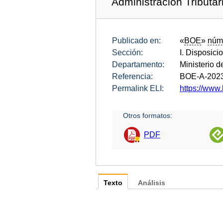
Administración Tributar
Publicado en:
«
BOE
»
núm
Sección:
I. Disposici
Departamento:
Ministerio 
Referencia:
BOE-A-202
Permalink ELI:
https://www.
Otros formatos:
PDF
Texto
Análisis