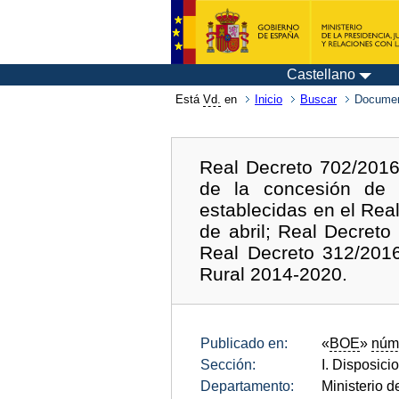
Castellano
Está
Vd.
en
Inicio
Buscar
Documen
Real Decreto 702/2016
de la concesión de a
establecidas en el Rea
de abril; Real Decret
Real Decreto 312/2016
Rural 2014-2020.
Publicado en:
«
BOE
»
núm
Sección:
I. Disposici
Departamento:
Ministerio d