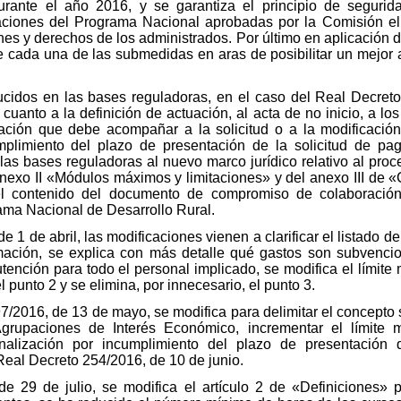
rante el año 2016, y se garantiza el principio de segurida
aciones del Programa Nacional aprobadas por la Comisión el
es y derechos de los administrados. Por último en aplicación de
 de cada una de las submedidas en aras de posibilitar un mejo
ucidos en las bases reguladoras, en el caso del Real Decret
uanto a la definición de actuación, al acta de no inicio, a lo
tación que debe acompañar a la solicitud o a la modificación
mplimiento del plazo de presentación de la solicitud de p
las bases reguladoras al nuevo marco jurídico relativo al pro
anexo II «Módulos máximos y limitaciones» y del anexo III de «C
 contenido del documento de compromiso de colaboración d
ama Nacional de Desarrollo Rural.
 1 de abril, las modificaciones vienen a clarificar el listado d
ación, se explica con más detalle qué gastos son subvencio
ención para todo el personal implicado, se modifica el límite
 punto 2 y se elimina, por innecesario, el punto 3.
7/2016, de 13 de mayo, se modifica para delimitar el concepto
 Agrupaciones de Interés Económico, incrementar el límit
alización por incumplimiento del plazo de presentación d
Real Decreto 254/2016, de 10 de junio.
e 29 de julio, se modifica el artículo 2 de «Definiciones» p