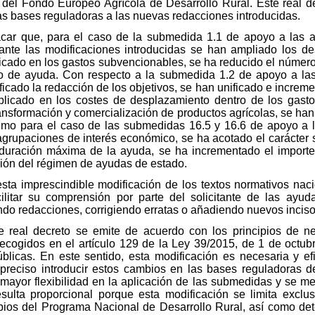
del Fondo Europeo Agrícola de Desarrollo Rural. Este real de
as bases reguladoras a las nuevas redacciones introducidas.
car que, para el caso de la submedida 1.1 de apoyo a las a
nte las modificaciones introducidas se han ampliado los des
licado en los gastos subvencionables, se ha reducido el número
 de ayuda. Con respecto a la submedida 1.2 de apoyo a las
ficado la redacción de los objetivos, se han unificado e increm
plicado en los costes de desplazamiento dentro de los gast
nsformación y comercialización de productos agrícolas, se han
ltimo para el caso de las submedidas 16.5 y 16.6 de apoyo a
s agrupaciones de interés económico, se ha acotado el carácter
 duración máxima de la ayuda, se ha incrementado el impor
ción del régimen de ayudas de estado.
sta imprescindible modificación de los textos normativos nac
litar su comprensión por parte del solicitante de las ayud
ndo redacciones, corrigiendo erratas o añadiendo nuevos inciso
te real decreto se emite de acuerdo con los principios de ne
recogidos en el artículo 129 de la Ley 39/2015, de 1 de octub
icas. En este sentido, esta modificación es necesaria y efi
preciso introducir estos cambios en las bases reguladoras d
mayor flexibilidad en la aplicación de las submedidas y se me
esulta proporcional porque esta modificación se limita exclu
bios del Programa Nacional de Desarrollo Rural, así como de