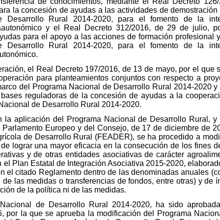
ansferencia de conocimientos, mediante el Real Decreto 126/
ara la concesión de ayudas a las actividades de demostración y
Desarrollo Rural 2014-2020, para el fomento de la inte
raautonómico y el Real Decreto 312/2016, de 29 de julio, p
yudas para el apoyo a las acciones de formación profesional 
Desarrollo Rural 2014-2020, para el fomento de la inte
autonómico.
ración, el Real Decreto 197/2016, de 13 de mayo, por el que 
operación para planteamientos conjuntos con respecto a proy
marco del Programa Nacional de Desarrollo Rural 2014-2020 y 
s bases reguladoras de la concesión de ayudas a la cooperaci
Nacional de Desarrollo Rural 2014-2020.
n la aplicación del Programa Nacional de Desarrollo Rural, y 
Parlamento Europeo y del Consejo, de 17 de diciembre de 2013
grícola de Desarrollo Rural (FEADER), se ha procedido a modifi
s de lograr una mayor eficacia en la consecución de los fines 
rativas y de otras entidades asociativas de carácter agroalim
n el Plan Estatal de Integración Asociativa 2015-2020, elaborad
n el citado Reglamento dentro de las denominadas anuales (co
de las medidas o transferencias de fondos, entre otras) y de 
ción de la política ni de las medidas.
Nacional de Desarrollo Rural 2014-2020, ha sido aprobada
, por la que se aprueba la modificación del Programa Nacion