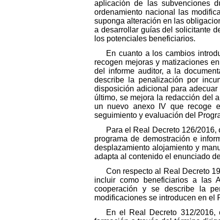
aplicación de las subvenciones du
ordenamiento nacional las modific
suponga alteración en las obligacion
a desarrollar guías del solicitante
los potenciales beneficiarios.
En cuanto a los cambios introd
recogen mejoras y matizaciones en c
del informe auditor, a la documen
describe la penalización por incu
disposición adicional para adecuar 
último, se mejora la redacción del 
un nuevo anexo IV que recoge el
seguimiento y evaluación del Progr
Para el Real Decreto 126/2016, de
programa de demostración e inform
desplazamiento alojamiento y manut
adapta al contenido el enunciado del
Con respecto al Real Decreto 19
incluir como beneficiarios a las
cooperación y se describe la pen
modificaciones se introducen en el 
En el Real Decreto 312/2016, d