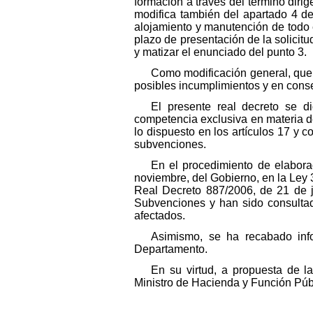
formación a través del término dir
modifica también del apartado 4 de
alojamiento y manutención de todo e
plazo de presentación de la solicit
y matizar el enunciado del punto 3.
Como modificación general, que a
posibles incumplimientos y en consec
El presente real decreto se d
competencia exclusiva en materia d
lo dispuesto en los artículos 17 y
subvenciones.
En el procedimiento de elabora
noviembre, del Gobierno, en la Ley 
Real Decreto 887/2006, de 21 de j
Subvenciones y han sido consultad
afectados.
Asimismo, se ha recabado info
Departamento.
En su virtud, a propuesta de l
Ministro de Hacienda y Función Públ