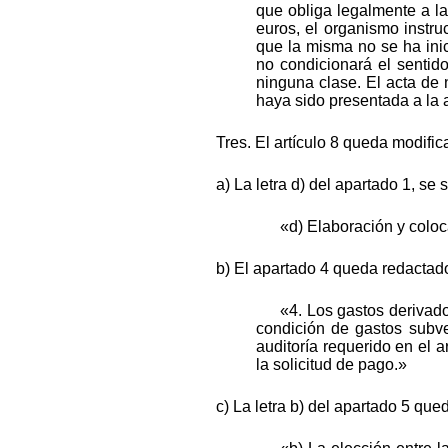
que obliga legalmente a la
euros, el organismo instruc
que la misma no se ha ini
no condicionará el sentid
ninguna clase. El acta de n
haya sido presentada a la 
Tres. El artículo 8 queda modifi
a) La letra d) del apartado 1, se 
«d) Elaboración y coloc
b) El apartado 4 queda redactado
«4. Los gastos derivados
condición de gastos subv
auditoría requerido en el ar
la solicitud de pago.»
c) La letra b) del apartado 5 que