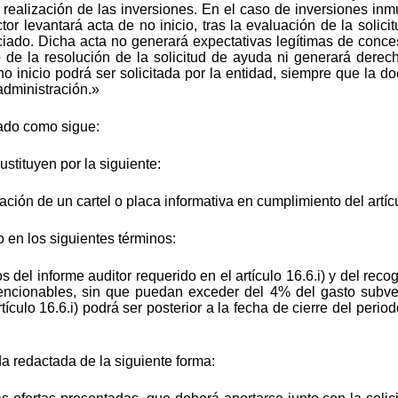
 realización de las inversiones. En el caso de inversiones in
tor levantará acta de no inicio, tras la evaluación de la solic
ciado. Dicha acta no generará expectativas legítimas de conc
o de la resolución de la solicitud de ayuda ni generará dere
o inicio podrá ser solicitada por la entidad, siempre que la do
administración.»
cado como sigue:
sustituyen por la siguiente:
ación de un cartel o placa informativa en cumplimiento del artíc
 en los siguientes términos:
 del informe auditor requerido en el artículo 16.6.i) y del recog
encionables, sin que puedan exceder del 4% del gasto subve
tículo 16.6.i) podrá ser posterior a la fecha de cierre del perio
da redactada de la siguiente forma: