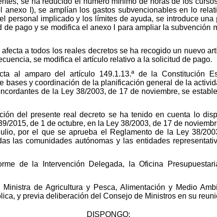
igentes, se ha reducido el número mínimo de horas de los curso
l anexo I), se amplían los gastos subvencionables en lo relat
l personal implicado y los límites de ayuda, se introduce una
ud de pago y se modifica el anexo I para ampliar la subvención
fecta a todos los reales decretos se ha recogido un nuevo artí
uencia, se modifica el artículo relativo a la solicitud de pago.
icta al amparo del artículo 149.1.13.ª de la Constitución 
e bases y coordinación de la planificación general de la activ
 concordantes de la Ley 38/2003, de 17 de noviembre, se establ
ción del presente real decreto se ha tenido en cuenta lo dis
39/2015, de 1 de octubre, en la Ley 38/2003, de 17 de noviemb
ulio, por el que se aprueba el Reglamento de la Ley 38/20
as las comunidades autónomas y las entidades representativa
rme de la Intervención Delegada, la Oficina Presupuestar
a Ministra de Agricultura y Pesca, Alimentación y Medio Ambi
ica, y previa deliberación del Consejo de Ministros en su reun
DISPONGO: