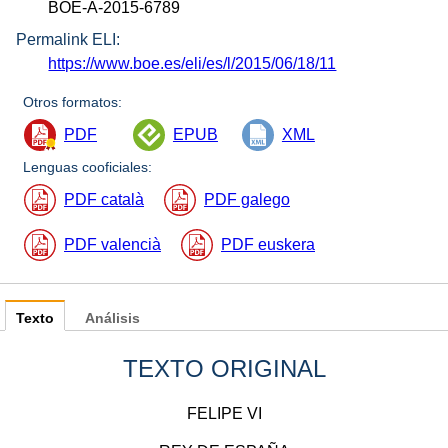
BOE-A-2015-6789
Permalink ELI:
https://www.boe.es/eli/es/l/2015/06/18/11
Otros formatos:
PDF
EPUB
XML
Lenguas cooficiales:
PDF català
PDF galego
PDF valencià
PDF euskera
Texto
Análisis
TEXTO ORIGINAL
FELIPE VI