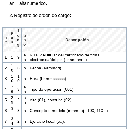
an = alfanumérico.
2. Registro de orden de cargo:
l
p
o
ti
n
o
n
p
Descripción
.º
s
g
o
.
.
a
N.I.F. del titular del certificado de firma
1
1
9
n
electrónica/del pin (xnnnnnnnx).
1
2
6
n
Fecha (aammdd).
0
1
1
3
n
Hora (hhmmssssss).
6
0
2
a
4
3
Tipo de operación (001).
6
n
2
a
5
2
Alta (01), consulta (02).
9
n
3
6
3
n
Concepto o modelo (mmm, ej.: 100, 110...).
1
3
7
2
n
Ejercicio fiscal (aa).
4