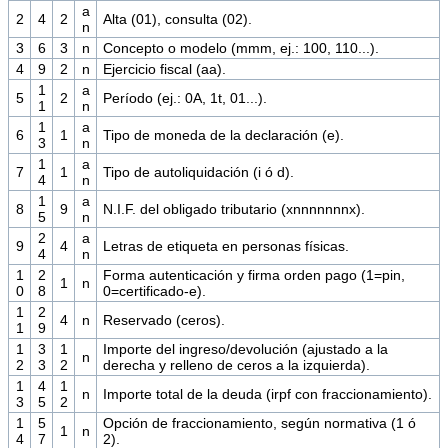
a
2
4
2
Alta (01), consulta (02).
n
3
6
3
n
Concepto o modelo (mmm, ej.: 100, 110...).
4
9
2
n
Ejercicio fiscal (aa).
1
a
5
2
Período (ej.: 0A, 1t, 01...).
1
n
1
a
6
1
Tipo de moneda de la declaración (e).
3
n
1
a
7
1
Tipo de autoliquidación (i ó d).
4
n
1
a
8
9
N.I.F. del obligado tributario (xnnnnnnnx).
5
n
2
a
9
4
Letras de etiqueta en personas físicas.
4
n
1
2
Forma autenticación y firma orden pago (1=pin,
1
n
0
8
0=certificado-e).
1
2
4
n
Reservado (ceros).
1
9
1
3
1
Importe del ingreso/devolución (ajustado a la
n
2
3
2
derecha y relleno de ceros a la izquierda).
1
4
1
n
Importe total de la deuda (irpf con fraccionamiento).
3
5
2
1
5
Opción de fraccionamiento, según normativa (1 ó
1
n
4
7
2).