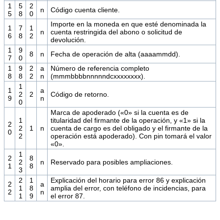
1
5
2
n
Código cuenta cliente.
5
8
0
Importe en la moneda en que esté denominada la
1
7
1
n
cuenta restringida del abono o solicitud de
6
8
2
devolución.
1
9
8
n
Fecha de operación de alta (aaaammdd).
7
0
1
9
2
a
Número de referencia completo
8
8
2
n
(mmmbbbbnnnnndcxxxxxxxx).
1
1
a
2
2
Código de retorno.
9
n
0
Marca de apoderado («0» si la cuenta es de
1
titularidad del firmante de la operación, y «1» si la
2
2
1
n
cuenta de cargo es del obligado y el firmante de la
0
2
operación está apoderado). Con pin tomará el valor
«0».
1
2
8
2
n
Reservado para posibles ampliaciones.
1
8
3
2
1
Explicación del horario para error 86 y explicación
2
a
1
8
amplia del error, con teléfono de incidencias, para
2
n
1
9
el error 87.