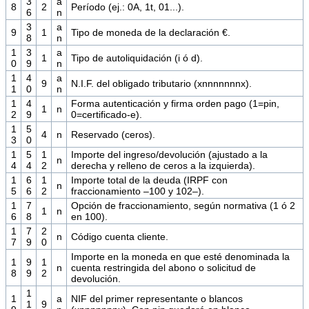
3
a
8
2
Período (ej.: 0A, 1t, 01...).
6
n
3
a
9
1
Tipo de moneda de la declaración €.
8
n
1
3
a
1
Tipo de autoliquidación (i ó d).
0
9
n
1
4
a
9
N.I.F. del obligado tributario (xnnnnnnnx).
1
0
n
1
4
Forma autenticación y firma orden pago (1=pin,
1
n
2
9
0=certificado-e).
1
5
4
n
Reservado (ceros).
3
0
1
5
1
Importe del ingreso/devolución (ajustado a la
n
4
4
2
derecha y relleno de ceros a la izquierda).
1
6
1
Importe total de la deuda (IRPF con
n
5
6
2
fraccionamiento –100 y 102–).
1
7
Opción de fraccionamiento, según normativa (1 ó 2
1
n
6
8
en 100).
1
7
2
n
Código cuenta cliente.
7
9
0
Importe en la moneda en que esté denominada la
1
9
1
n
cuenta restringida del abono o solicitud de
8
9
2
devolución.
1
1
a
NIF del primer representante o blancos
1
9