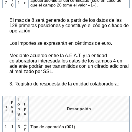
7
apoderado/titular del certificado (sólo en caso de
7
1
n
0
que el campo 26 tome el valor «1»).
El mac de 8 será generado a partir de los datos de las
128 primeras posiciones y constituye el código cifrado de
operación.
Los importes se expresarán en céntimos de euro.
Mediante acuerdo entre la A.E.A.T. y la entidad
colaboradora interesada los datos de los campos 4 en
adelante podrán ser transmitidos con un cifrado adicional
al realizado por SSL.
3. Registro de respuesta de la entidad colaboradora:
l
p
o
ti
n
o
n
p
Descripción
.º
s
g
o
.
.
a
1
1
3
Tipo de operación (001).
n