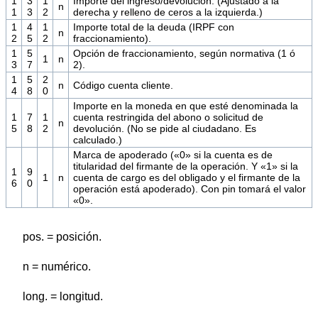
1
3
1
Importe del ingreso/devolución. (Ajustado a la
n
1
3
2
derecha y relleno de ceros a la izquierda.)
1
4
1
Importe total de la deuda (IRPF con
n
2
5
2
fraccionamiento).
1
5
Opción de fraccionamiento, según normativa (1 ó
1
n
3
7
2).
1
5
2
n
Código cuenta cliente.
4
8
0
Importe en la moneda en que esté denominada la
1
7
1
cuenta restringida del abono o solicitud de
n
5
8
2
devolución. (No se pide al ciudadano. Es
calculado.)
Marca de apoderado («0» si la cuenta es de
titularidad del firmante de la operación. Y «1» si la
1
9
1
n
cuenta de cargo es del obligado y el firmante de la
6
0
operación está apoderado). Con pin tomará el valor
«0».
pos. = posición.
n = numérico.
long. = longitud.