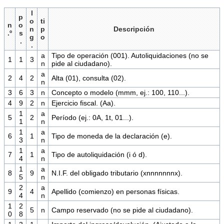
l
p
o
ti
n
o
n
p
Descripción
.º
s
g
o
.
.
a
Tipo de operación (001). Autoliquidaciones (no se
1
1
3
n
pide al ciudadano).
a
2
4
2
Alta (01), consulta (02).
n
3
6
3
n
Concepto o modelo (mmm, ej.: 100, 110...).
4
9
2
n
Ejercicio fiscal. (Aa).
1
a
5
2
Período (ej.: 0A, 1t, 01...).
1
n
1
a
6
1
Tipo de moneda de la declaración (e).
3
n
1
a
7
1
Tipo de autoliquidación (i ó d).
4
n
1
a
8
9
N.I.F. del obligado tributario (xnnnnnnnx).
5
n
2
a
9
4
Apellido (comienzo) en personas físicas.
4
n
1
2
5
n
Campo reservado (no se pide al ciudadano).
0
8