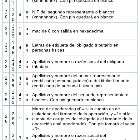
9
n
(xnnnnnnnx). Con pin quedará en blanco.
1
1
2
a
NIF del segundo representante o blancos
2
9
0
n
(xnnnnnnnx). Con pin quedará en blanco.
0
1
2
1
a
2
mac de 8 con salida en hexadecimal.
1
6
n
9
1
2
a
Letras de etiqueta del obligado tributario en
4
4
2
n
personas físicas.
5
1
2
4
a
Apellidos y nombre o razón social del obligado
4
3
0
n
tributario.
9
1
Apellidos y nombre del primer representante
2
4
a
8
(certificado persona jurídica) o del titular firmante
4
0
n
9
(certificado de persona física o pin).
2
2
4
a
Apellidos y nombre del segundo representante o
2
5
0
n
blancos. Con pin quedará en blanco.
9
Marca de apoderado («0» si la cuenta es de
2
titularidad del firmante de la operación, y «1» si la
2
6
1
n
cuenta de cargo es del obligado y el firmante de la
6
9
operación está apoderado). Con pin tomará el valor
«0».
2
Apellidos y nombre o razón social del
2
3
a