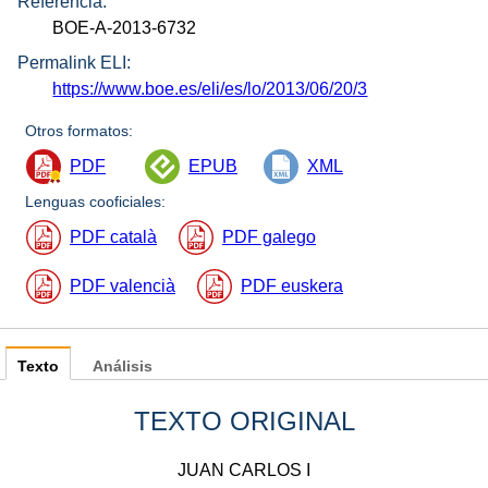
Referencia:
BOE-A-2013-6732
Permalink ELI:
https://www.boe.es/eli/es/lo/2013/06/20/3
Otros formatos:
PDF
EPUB
XML
Lenguas cooficiales:
PDF català
PDF galego
PDF valencià
PDF euskera
Texto
Análisis
TEXTO ORIGINAL
JUAN CARLOS I