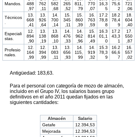
Mandos.
488
762
582
265
811,
770
16,3
75,6
721
,97
,11
,68
,52
79
,07
5
2
,06
13.
13.
14.
15.
15.
16.
17.2
18.2
18.
Técnicos
668
926
700
345
860
763
78,8
78,4
604
.
,41
,64
,14
,11
,39
,59
8
9
,40
12.
13.
13.
14.
14.
15.
16.3
17.2
17.
Especiali
894
138
868
476
962
814
01,1
43,3
550
stas.
,90
,19
,10
,33
,96
,49
0
1
,87
12.
12.
13.
13.
14.
14.
15.3
16.2
16.
Profesio
164
394
083
656
115,
919
78,3
66,6
557
nales.
,99
,99
,11
,93
99
,32
9
7
,02
Antigüedad: 183,63.
Para el personal con categoría de mozo de almacén,
incluido en el Grupo IV, los salarios bases grupo
definitivos en el año 2011 quedan fijados en las
siguientes cantidades:
Almacén
Salario
Getafe
12.394,53
Mejorada
12.394,53