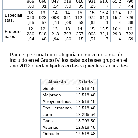
805
065
847
018
018
931
51,6
61,2
790
.
,09
,91
,14
,99
,99
,23
7
7
,44
13.
13.
14.
14.
15.
15.
16.4
17.4
17.
Especiali
023
023
006
621
112,
972
64,1
15,7
726
stas.
,85
,57
,78
,09
59
,63
1
4
,38
12.
12.
13.
13.
14.
15.
15.5
16.4
16.
Profesio
286
518
213
793
257
068
32,1
29,3
722
nales.
,64
,48
,94
,50
,15
,51
7
4
,59
Para el personal con categoría de mozo de almacén,
incluido en el Grupo IV, los salarios bases grupo en el
año 2012 quedan fijados en las siguientes cantidades:
Almacén
Salario
Getafe
12.518,48
Mejorada
12.518,48
Arroyomolinos
12.518,48
Dos Hermanas
12.518,48
Jaén
12.286,64
Cádiz
13.793,50
Asturias
12.518,48
Orihuela
12.518,48