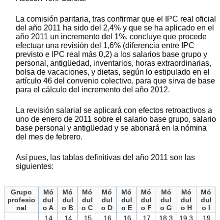
La comisión paritaria, tras confirmar que el IPC real oficial
del año 2011 ha sido del 2,4% y que se ha aplicado en el
año 2011 un incremento del 1%, concluye que procede
efectuar una revisión del 1,6% (diferencia entre IPC
previsto e IPC real más 0,2) a los salarios base grupo y
personal, antigüedad, inventarios, horas extraordinarias,
bolsa de vacaciones, y dietas, según lo estipulado en el
artículo 46 del convenio colectivo, para que sirva de base
para el cálculo del incremento del año 2012.
La revisión salarial se aplicará con efectos retroactivos a
uno de enero de 2011 sobre el salario base grupo, salario
base personal y antigüedad y se abonará en la nómina
del mes de febrero.
Así pues, las tablas definitivas del año 2011 son las
siguientes:
Grupo
Mó
Mó
Mó
Mó
Mó
Mó
Mó
Mó
Mó
profesio
dul
dul
dul
dul
dul
dul
dul
dul
dul
nal
o A
o B
o C
o D
o E
o F
o G
o H
o I
14.
14.
15.
16.
16.
17.
18.3
19.3
19.