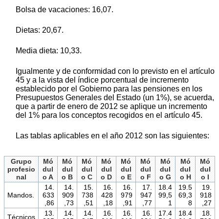
Bolsa de vacaciones: 16,07.
Dietas: 20,67.
Media dieta: 10,33.
Igualmente y de conformidad con lo previsto en el artículo
45 y a la vista del índice porcentual de incremento
establecido por el Gobierno para las pensiones en los
Presupuestos Generales del Estado (un 1%), se acuerda,
que a partir de enero de 2012 se aplique un incremento
del 1% para los conceptos recogidos en el artículo 45.
Las tablas aplicables en el año 2012 son las siguientes:
Grupo
Mó
Mó
Mó
Mó
Mó
Mó
Mó
Mó
Mó
profesio
dul
dul
dul
dul
dul
dul
dul
dul
dul
nal
o A
o B
o C
o D
o E
o F
o G
o H
o I
14.
14.
15.
16.
16.
17.
18.4
19.5
19.
Mandos.
633
909
738
428
979
947
99,5
69,3
918
,86
,73
,51
,18
,91
,77
1
8
,27
13.
14.
14.
16.
16.
16.
17.4
18.4
18.
Técnicos