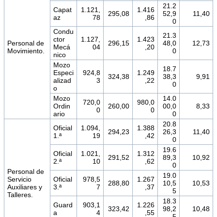
21.2
Capat
1.121,
1.416
295,08
52,9
11,40
az
78
,86
0
Condu
21.3
ctor
1.127,
1.423
Personal de
296,15
48,0
12,73
Mecá
04
,20
Movimiento.
0
nico
Mozo
18.7
Especi
924,8
1.249
324,38
38,3
9,91
alizad
3
,22
0
o
Mozo
14.0
720,0
980,0
Ordin
260,00
00,0
8,33
0
0
ario
0
20.8
Oficial
1.094,
1.388
294,23
26,3
11,40
1.ª
19
,42
0
19.6
Oficial
1.021,
1.312
291,52
89,3
10,92
2.ª
10
,62
0
Personal de
19.0
Servicio
Oficial
978,5
1.267
288,80
10,5
10,53
Auxiliares y
3.ª
7
,37
5
Talleres.
18.3
Guard
903,1
1.226
323,42
98,2
10,48
a
4
,55
5