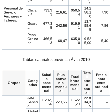
2.ª
3
7
5
Personal de
14.2
Oficial
733,9
950,5
Servicio
216,61
58,1
7,90
3.ª
3
4
Auxiliares y
0
Talleres.
13.7
Guard
677,3
919,9
242,56
98,6
7,86
a
5
1
5
Peón
Ordina
466,5
635,0
9.52
168,47
5,40
rio.......
3
0
5,00
.......
Tablas salariales provincia Ávila 2010
Tota
Salari
Plus
Precio
Total
l
o
conve
hora
Categ
bruto
brut
Grupos
base
nio
extra
orías
mens
o
mens
mensu
ordinari
ual
anu
ual
al
a
al
Jefe
22.8
1.292,
1.522
Servici
229,65
34,3
–
64
,29
o
5
Titulad