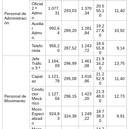
Oficial
20.5
2.ª
1.077,
1.370
293,03
55,1
11,40
Admv
31
,34
Personal de
0
o.
Administraci
ón.
Auxilia
19.2
r
992,6
1.281
289,20
27,6
10,92
Admv
4
,84
0
o.
18.6
Telefo
956,2
1.243
287,52
55,8
9,14
nista
0
,72
0
Jefe
21.9
1.164,
1.461
Tráfic
296,99
16,2
13,75
09
,08
o 3.ª
0
21.2
Capat
1.121,
1.416
295,08
52,9
11,40
az
78
,86
0
Condu
21.3
ctor
1.127,
1.423
Personal de
296,15
48,0
12,73
Mecá
04
,20
Movimiento.
0
nico
Mozo
18.7
Especi
924,8
1.249
324,38
38,3
9,91
alizad
3
,22
0
o