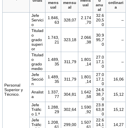
orías
mens
o
mens
mensu
ordinari
ual
anu
ual
al
a
al
Jefe
32.6
1.846,
2.174
Servici
328,07
20,5
–
63
,70
o
0
Titulad
o
30.9
1.743,
2.066
grado
323,18
95,7
–
21
,38
superi
0
or
Titulad
27.0
o
1.489,
1.801
311,79
17,1
–
grado
35
,14
0
medio
Jefe
27.0
1.489,
1.801
Secció
311,79
17,1
16,06
35
,14
n
0
Personal
Superior y
24.6
Analist
1.337,
1.642
Técnico.
304,81
38,7
15,12
a
77
,58
0
Jefe
23.8
1.288,
1.590
Tráfic
302,64
63,8
15,12
29
,92
o 1.ª
0
Jefe
22.6
1.208,
1.507
Tráfic
299,00
14,1
14,27
61
,61