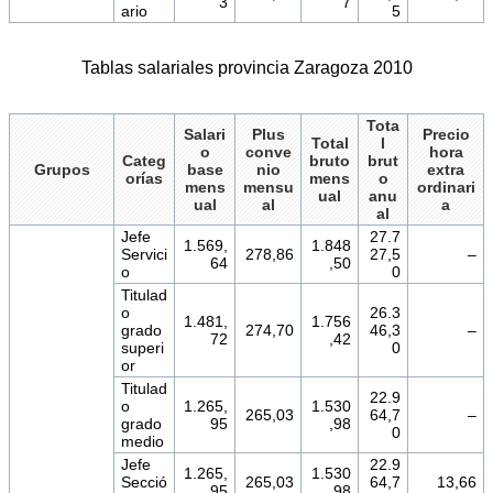
3
7
ario
5
Tablas salariales provincia Zaragoza 2010
Tota
Salari
Plus
Precio
Total
l
o
conve
hora
Categ
bruto
brut
Grupos
base
nio
extra
orías
mens
o
mens
mensu
ordinari
ual
anu
ual
al
a
al
Jefe
27.7
1.569,
1.848
Servici
278,86
27,5
–
64
,50
o
0
Titulad
o
26.3
1.481,
1.756
grado
274,70
46,3
–
72
,42
superi
0
or
Titulad
22.9
o
1.265,
1.530
265,03
64,7
–
grado
95
,98
0
medio
Jefe
22.9
1.265,
1.530
Secció
265,03
64,7
13,66
95
,98