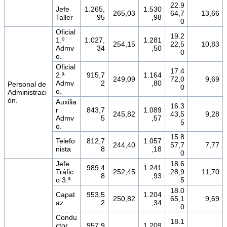
22.9
Jefe
1.265,
1.530
265,03
64,7
13,66
Taller
95
,98
0
Oficial
19.2
1.º
1.027,
1.281
254,15
22,5
10,83
Admv
34
,50
0
o.
Oficial
17.4
2.ª
915,7
1.164
249,09
72,0
9,69
Admv
2
,80
Personal de
0
o.
Administraci
ón.
Auxilia
16.3
r
843,7
1.089
245,82
43,5
9,28
Admv
5
,57
5
o.
15.8
Telefo
812,7
1.057
244,40
57,7
7,77
nista
8
,18
0
Jefe
18.6
989,4
1.241
Tráfic
252,45
28,9
11,70
8
,93
o 3.ª
5
18.0
Capat
953,5
1.204
250,82
65,1
9,69
az
2
,34
0
Condu
18.1
ctor
957,9
1.209