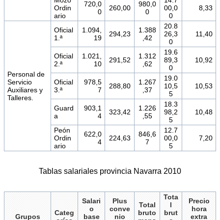
Mozo
14.7
720,0
980,0
Ordin
260,00
00,0
8,33
0
0
ario
0
20.8
Oficial
1.094,
1.388
294,23
26,3
11,40
1.ª
19
,42
0
19.6
Oficial
1.021,
1.312
291,52
89,3
10,92
2.ª
10
,62
0
Personal de
19.0
Servicio
Oficial
978,5
1.267
288,80
10,5
10,53
Auxiliares y
3.ª
7
,37
5
Talleres.
18.3
Guard
903,1
1.226
323,42
98,2
10,48
a
4
,55
5
Peón
12.7
622,0
846,6
Ordin
224,63
00,0
7,20
4
7
ario
5
Tablas salariales provincia Navarra 2010
Tota
Salari
Plus
Precio
Total
l
o
conve
hora
Categ
bruto
brut
Grupos
base
nio
extra