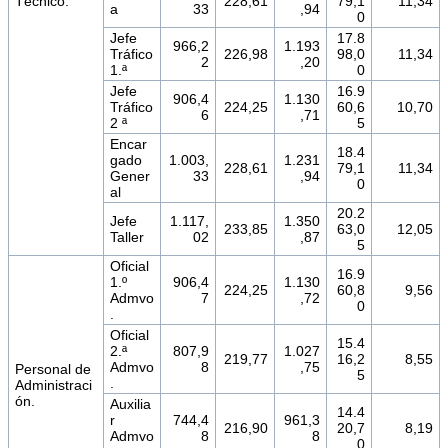
Técnico.
228,61
79,1
11,34
a
33
,94
0
Jefe
17.8
966,2
1.193
Tráfico
226,98
98,0
11,34
2
,20
1.ª
0
Jefe
16.9
906,4
1.130
Tráfico
224,25
60,6
10,70
6
,71
2 ª
5
Encar
18.4
gado
1.003,
1.231
228,61
79,1
11,34
Gener
33
,94
0
al
20.2
Jefe
1.117,
1.350
233,85
63,0
12,05
Taller
02
,87
5
Oficial
16.9
1.º
906,4
1.130
224,25
60,8
9,56
Admvo
7
,72
0
.
Oficial
15.4
2.ª
807,9
1.027
219,77
16,2
8,55
Admvo
8
,75
Personal de
5
.
Administraci
ón.
Auxilia
14.4
r
744,4
961,3
216,90
20,7
8,19
Admvo
8
8
0