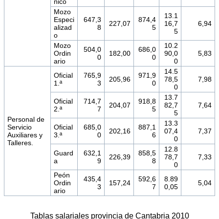
nico
Mozo
13.1
Especi
647,3
874,4
227,07
16,7
6,94
alizad
8
5
5
o
Mozo
10.2
504,0
686,0
Ordin
182,00
90,0
5,83
0
0
ario
0
14.5
Oficial
765,9
971,9
205,96
78,5
7,98
1.ª
3
0
0
13.7
Oficial
714,7
918,8
204,07
82,7
7,64
2.ª
7
5
5
Personal de
13.3
Servicio
Oficial
685,0
887,1
202,16
07,4
7,37
Auxiliares y
3.ª
0
6
0
Talleres.
12.8
Guard
632,1
858,5
226,39
78,7
7,33
a
9
8
0
Peón
435,4
592,6
8.89
Ordin
157,24
5,04
3
7
0,05
ario
Tablas salariales provincia de Cantabria 2010