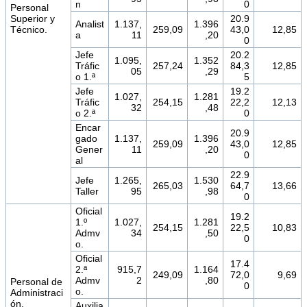
n
0
Personal
Superior y
20.9
Analist
1.137,
1.396
Técnico.
259,09
43,0
12,85
a
11
,20
0
Jefe
20.2
1.095,
1.352
Tráfic
257,24
84,3
12,85
05
,29
o 1.ª
5
Jefe
19.2
1.027,
1.281
Tráfic
254,15
22,2
12,13
32
,48
o 2.ª
0
Encar
20.9
gado
1.137,
1.396
259,09
43,0
12,85
Gener
11
,20
0
al
22.9
Jefe
1.265,
1.530
265,03
64,7
13,66
Taller
95
,98
0
Oficial
19.2
1.º
1.027,
1.281
254,15
22,5
10,83
Admv
34
,50
0
o.
Oficial
17.4
2.ª
915,7
1.164
249,09
72,0
9,69
Admv
2
,80
Personal de
0
o.
Administraci
ón.
Auxilia