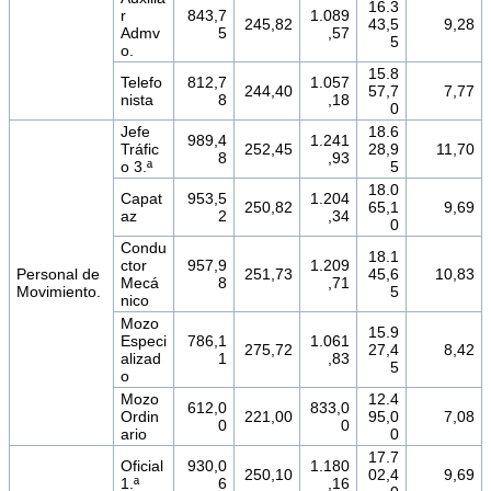
16.3
r
843,7
1.089
245,82
43,5
9,28
Admv
5
,57
5
o.
15.8
Telefo
812,7
1.057
244,40
57,7
7,77
nista
8
,18
0
Jefe
18.6
989,4
1.241
Tráfic
252,45
28,9
11,70
8
,93
o 3.ª
5
18.0
Capat
953,5
1.204
250,82
65,1
9,69
az
2
,34
0
Condu
18.1
ctor
957,9
1.209
Personal de
251,73
45,6
10,83
Mecá
8
,71
Movimiento.
5
nico
Mozo
15.9
Especi
786,1
1.061
275,72
27,4
8,42
alizad
1
,83
5
o
Mozo
12.4
612,0
833,0
Ordin
221,00
95,0
7,08
0
0
ario
0
17.7
Oficial
930,0
1.180
250,10
02,4
9,69
1.ª
6
,16