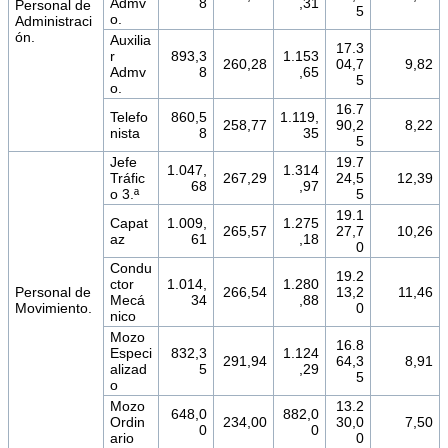
Admv
8
,31
Personal de
5
o.
Administraci
ón.
Auxilia
17.3
r
893,3
1.153
260,28
04,7
9,82
Admv
8
,65
5
o.
16.7
Telefo
860,5
1.119,
258,77
90,2
8,22
nista
8
35
5
Jefe
19.7
1.047,
1.314
Tráfic
267,29
24,5
12,39
68
,97
o 3.ª
5
19.1
Capat
1.009,
1.275
265,57
27,7
10,26
az
61
,18
0
Condu
19.2
ctor
1.014,
1.280
Personal de
266,54
13,2
11,46
Mecá
34
,88
Movimiento.
0
nico
Mozo
16.8
Especi
832,3
1.124
291,94
64,3
8,91
alizad
5
,29
5
o
Mozo
13.2
648,0
882,0
Ordin
234,00
30,0
7,50
0
0
ario
0