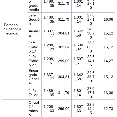
o
1.489,
1.801
311,79
17,1
–
grado
35
,14
0
medio
Jefe
27.0
1.489,
1.801
Secció
311,79
17,1
16,06
35
,14
n
0
Personal
Superior y
24.6
Analist
1.337,
1.642
Técnico.
304,81
38,7
15,12
a
77
,58
0
Jefe
23.8
1.288,
1.590
Tráfic
302,64
63,8
15,12
29
,92
o 1.ª
0
Jefe
22.6
1.208,
1.507
Tráfic
299,00
14,1
14,27
61
,61
o 2.ª
5
Encar
24.6
gado
1.337,
1.642
304,81
38,7
15,12
Gener
77
,58
0
al
27.0
Jefe
1.489,
1.801
311,79
17,1
16,06
Taller
35
,14
0
Oficial
22.6
1.º
1.208,
1.507
299,00
14,4
12,73
Admv
63
,63
5
o.