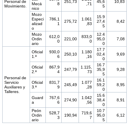
Personal de
251,73
45,6
10,83
Mecá
8
,71
Movimiento.
5
nico
Mozo
15.9
Especi
786,1
1.061
275,72
27,4
8,42
alizad
1
,83
5
o
Mozo
12.4
612,0
833,0
Ordin
221,00
95,0
7,08
0
0
ario
0
17.7
Oficial
930,0
1.180
250,10
02,4
9,69
1.ª
6
,16
0
16.7
Oficial
867,9
1.115,
247,79
35,9
9,28
2.ª
4
73
5
Personal de
16.1
Servicio
Oficial
831,7
1.077
245,49
59,2
8,95
Auxiliares y
3.ª
9
,28
0
Talleres.
15.6
Guard
767,6
1.042
274,90
38,4
8,91
a
6
,56
0
Peón
10.7
528,7
719,6
Ordin
190,94
95,0
6,12
3
7
ario
5