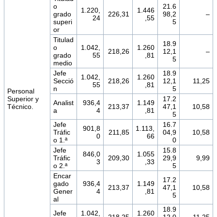
o
21.6
1.220,
1.446
grado
226,31
98,2
–
24
,55
superi
5
or
Titulad
18.9
o
1.042,
1.260
218,26
12,1
–
grado
55
,81
5
medio
Jefe
18.9
1.042,
1.260
Secció
218,26
12,1
11,25
55
,81
n
5
Personal
Superior y
17.2
Analist
936,4
1.149
Técnico.
213,37
47,1
10,58
a
4
,81
5
Jefe
16.7
901,8
1.113,
Tráfic
211,85
04,9
10,58
0
66
o 1.ª
0
Jefe
15.8
846,0
1.055
Tráfic
209,30
29,9
9,99
3
,33
o 2.ª
5
Encar
17.2
gado
936,4
1.149
213,37
47,1
10,58
Gener
4
,81
5
al
18.9
Jefe
1.042,
1.260