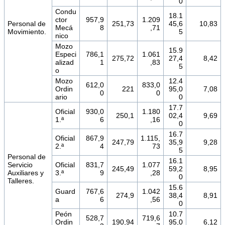
0
Condu
18.1
ctor
957,9
1.209
Personal de
251,73
45,6
10,83
Mecá
8
,71
Movimiento.
5
nico
Mozo
15.9
Especi
786,1
1.061
275,72
27,4
8,42
alizad
1
,83
5
o
Mozo
12.4
612,0
833,0
Ordin
221
95,0
7,08
0
0
ario
0
17.7
Oficial
930,0
1.180
250,1
02,4
9,69
1.ª
6
,16
0
16.7
Oficial
867,9
1.115,
247,79
35,9
9,28
2.ª
4
73
5
Personal de
16.1
Servicio
Oficial
831,7
1.077
245,49
59,2
8,95
Auxiliares y
3.ª
9
,28
0
Talleres.
15.6
Guard
767,6
1.042
274,9
38,4
8,91
a
6
,56
0
Peón
10.7
528,7
719,6
Ordin
190,94
95,0
6,12