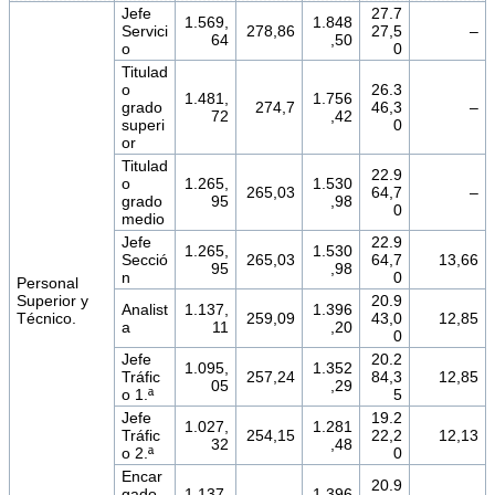
Jefe
27.7
1.569,
1.848
Servici
278,86
27,5
–
64
,50
o
0
Titulad
o
26.3
1.481,
1.756
grado
274,7
46,3
–
72
,42
superi
0
or
Titulad
22.9
o
1.265,
1.530
265,03
64,7
–
grado
95
,98
0
medio
Jefe
22.9
1.265,
1.530
Secció
265,03
64,7
13,66
95
,98
n
0
Personal
Superior y
20.9
Analist
1.137,
1.396
Técnico.
259,09
43,0
12,85
a
11
,20
0
Jefe
20.2
1.095,
1.352
Tráfic
257,24
84,3
12,85
05
,29
o 1.ª
5
Jefe
19.2
1.027,
1.281
Tráfic
254,15
22,2
12,13
32
,48
o 2.ª
0
Encar
20.9
gado
1.137,
1.396