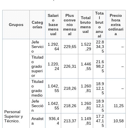
Tota
Salari
Plus
Precio
Total
l
o
conve
hora
Categ
bruto
brut
Grupos
base
nio
extra
orías
mens
o
mens
mensu
ordinari
ual
anu
ual
al
a
al
Jefe
22.8
1.292,
1.522
Servici
229,65
34,3
–
64
,29
o
5
Titulad
o
21.6
1.220,
1.446
grado
226,31
98,2
–
24
,55
superi
5
or
Titulad
18.9
o
1.042,
1.260
218,26
12,1
–
grado
55
,81
5
medio
Jefe
18.9
1.042,
1.260
Secció
218,26
12,1
11,25
55
,81
n
5
Personal
Superior y
17.2
Analist
936,4
1.149
Técnico.
213,37
47,1
10,58
a
4
,81
5