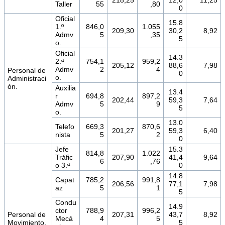
218,25
12,0
11,25
Taller
55
,80
0
Oficial
15.8
1.º
846,0
1.055
209,30
30,2
8,92
Admv
5
,35
5
o.
Oficial
14.3
2.ª
754,1
959,2
205,12
88,6
7,98
Admv
2
4
Personal de
0
o.
Administraci
ón.
Auxilia
13.4
r
694,8
897,2
202,44
59,3
7,64
Admv
5
9
5
o.
13.0
Telefo
669,3
870,6
201,27
59,3
6,40
nista
5
2
0
Jefe
15.3
814,8
1.022
Tráfic
207,90
41,4
9,64
6
,76
o 3.ª
0
14.8
Capat
785,2
991,8
206,56
77,1
7,98
az
5
1
5
Condu
14.9
ctor
788,9
996,2
Personal de
207,31
43,7
8,92
Mecá
4
5
Movimiento.
5