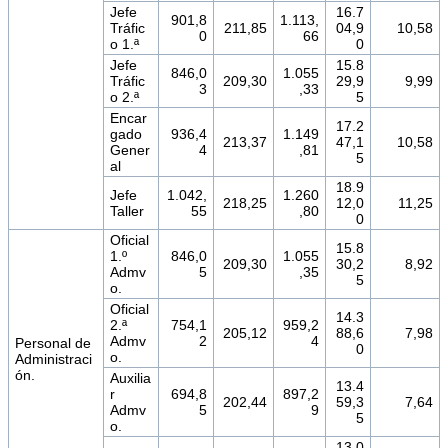
Jefe
16.7
901,8
1.113,
Tráfic
211,85
04,9
10,58
0
66
o 1.ª
0
Jefe
15.8
846,0
1.055
Tráfic
209,30
29,9
9,99
3
,33
o 2.ª
5
Encar
17.2
gado
936,4
1.149
213,37
47,1
10,58
Gener
4
,81
5
al
18.9
Jefe
1.042,
1.260
218,25
12,0
11,25
Taller
55
,80
0
Oficial
15.8
1.º
846,0
1.055
209,30
30,2
8,92
Admv
5
,35
5
o.
Oficial
14.3
2.ª
754,1
959,2
205,12
88,6
7,98
Admv
2
4
Personal de
0
o.
Administraci
ón.
Auxilia
13.4
r
694,8
897,2
202,44
59,3
7,64
Admv
5
9
5
o.
13.0