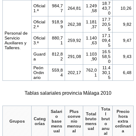
18.7
Oficial
984,7
1.249
264,81
43,7
10,26
1.ª
7
,58
0
17.7
Oficial
918,9
1.181
262,38
20,5
9,82
2.ª
9
,37
5
Personal de
17.1
Servicio
Oficial
880,7
1.140
259,92
09,4
9,47
Auxiliares y
3.ª
1
,63
5
Talleres.
16.5
Guard
812,8
1.103
291,08
58,5
9,43
a
2
,90
0
Peón
11.4
559,8
762,0
Ordin
202,17
30,1
6,48
4
1
ario
5
Tablas salariales provincia Málaga 2010
Tota
Salari
Plus
Precio
Total
l
o
conve
hora
Categ
bruto
brut
Grupos
base
nio
extra
orías
mens
o
mens
mensu
ordinari
ual
anu
ual
al
a
al