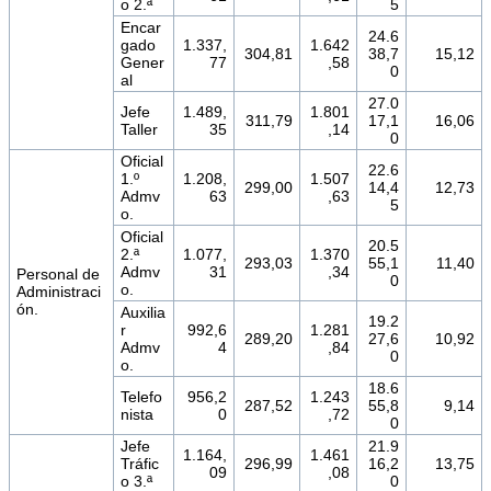
o 2.ª
5
Encar
24.6
gado
1.337,
1.642
304,81
38,7
15,12
Gener
77
,58
0
al
27.0
Jefe
1.489,
1.801
311,79
17,1
16,06
Taller
35
,14
0
Oficial
22.6
1.º
1.208,
1.507
299,00
14,4
12,73
Admv
63
,63
5
o.
Oficial
20.5
2.ª
1.077,
1.370
293,03
55,1
11,40
Admv
31
,34
Personal de
0
o.
Administraci
ón.
Auxilia
19.2
r
992,6
1.281
289,20
27,6
10,92
Admv
4
,84
0
o.
18.6
Telefo
956,2
1.243
287,52
55,8
9,14
nista
0
,72
0
Jefe
21.9
1.164,
1.461
Tráfic
296,99
16,2
13,75
09
,08
o 3.ª
0