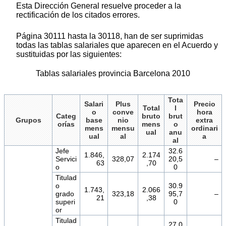
Esta Dirección General resuelve proceder a la
rectificación de los citados errores.
Página 30111 hasta la 30118, han de ser suprimidas
todas las tablas salariales que aparecen en el Acuerdo y
sustituidas por las siguientes:
Tablas salariales provincia Barcelona 2010
Tota
Salari
Plus
Precio
Total
l
o
conve
hora
Categ
bruto
brut
Grupos
base
nio
extra
orías
mens
o
mens
mensu
ordinari
ual
anu
ual
al
a
al
Jefe
32.6
1.846,
2.174
Servici
328,07
20,5
–
63
,70
o
0
Titulad
o
30.9
1.743,
2.066
grado
323,18
95,7
–
21
,38
superi
0
or
Titulad
27.0