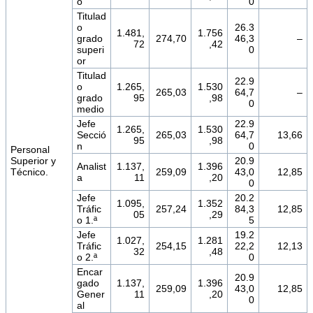
o
0
Titulad
o
26.3
1.481,
1.756
grado
274,70
46,3
–
72
,42
superi
0
or
Titulad
22.9
o
1.265,
1.530
265,03
64,7
–
grado
95
,98
0
medio
Jefe
22.9
1.265,
1.530
Secció
265,03
64,7
13,66
95
,98
n
0
Personal
Superior y
20.9
Analist
1.137,
1.396
Técnico.
259,09
43,0
12,85
a
11
,20
0
Jefe
20.2
1.095,
1.352
Tráfic
257,24
84,3
12,85
05
,29
o 1.ª
5
Jefe
19.2
1.027,
1.281
Tráfic
254,15
22,2
12,13
32
,48
o 2.ª
0
Encar
20.9
gado
1.137,
1.396
259,09
43,0
12,85
Gener
11
,20
0
al