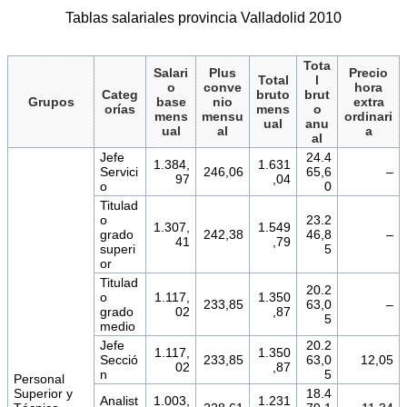
Tablas salariales provincia Valladolid 2010
Tota
Salari
Plus
Precio
Total
l
o
conve
hora
Categ
bruto
brut
Grupos
base
nio
extra
orías
mens
o
mens
mensu
ordinari
ual
anu
ual
al
a
al
Jefe
24.4
1.384,
1.631
Servici
246,06
65,6
–
97
,04
o
0
Titulad
o
23.2
1.307,
1.549
grado
242,38
46,8
–
41
,79
superi
5
or
Titulad
20.2
o
1.117,
1.350
233,85
63,0
–
grado
02
,87
5
medio
Jefe
20.2
1.117,
1.350
Secció
233,85
63,0
12,05
02
,87
n
5
Personal
Superior y
18.4
Analist
1.003,
1.231