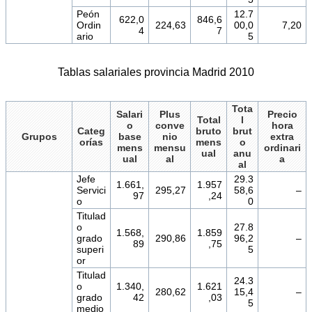
Peón
12.7
622,0
846,6
Ordin
224,63
00,0
7,20
4
7
ario
5
Tablas salariales provincia Madrid 2010
Tota
Salari
Plus
Precio
Total
l
o
conve
hora
Categ
bruto
brut
Grupos
base
nio
extra
orías
mens
o
mens
mensu
ordinari
ual
anu
ual
al
a
al
Jefe
29.3
1.661,
1.957
Servici
295,27
58,6
–
97
,24
o
0
Titulad
o
27.8
1.568,
1.859
grado
290,86
96,2
–
89
,75
superi
5
or
Titulad
24.3
o
1.340,
1.621
280,62
15,4
–
grado
42
,03
5
medio