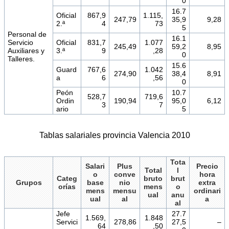
0
16.7
Oficial
867,9
1.115,
247,79
35,9
9,28
2.ª
4
73
5
Personal de
16.1
Servicio
Oficial
831,7
1.077
245,49
59,2
8,95
Auxiliares y
3.ª
9
,28
0
Talleres.
15.6
Guard
767,6
1.042
274,90
38,4
8,91
a
6
,56
0
Peón
10.7
528,7
719,6
Ordin
190,94
95,0
6,12
3
7
ario
5
Tablas salariales provincia Valencia 2010
Tota
Salari
Plus
Precio
Total
l
o
conve
hora
Categ
bruto
brut
Grupos
base
nio
extra
orías
mens
o
mens
mensu
ordinari
ual
anu
ual
al
a
al
Jefe
27.7
1.569,
1.848
Servici
278,86
27,5
–
64
,50