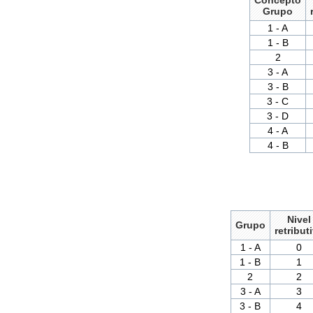
Grupo
1 - A
1 - B
2
3 - A
3 - B
3 - C
3 - D
4 - A
4 - B
Nivel
Grupo
retribut
1 - A
0
1 - B
1
2
2
3 - A
3
3 - B
4