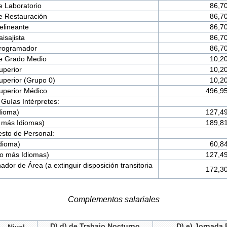
e Laboratorio
86,7
e Restauración
86,7
elineante
86,7
isajista
86,7
Programador
86,7
de Grado Medio
10,2
uperior
10,2
uperior (Grupo 0)
10,2
Superior Médico
496,9
 Guías Intérpretes:
dioma)
127,4
o más Idiomas)
189,8
esto de Personal:
dioma)
60,8
o más Idiomas)
127,4
ador de Área (a extinguir disposición transitoria
172,3
Complementos salariales
D) d) de Trabajo Nocturno
D) e) Jornada 
Nivel