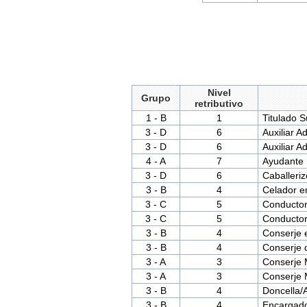
Nivel
Grupo
retributivo
1 - B
1
Titulado S
3 - D
6
Auxiliar A
3 - D
6
Auxiliar Ad
4 - A
7
Ayudante 
3 - D
6
Caballeriz
3 - B
4
Celador e
3 - C
5
Conducto
3 - C
5
Conductor
3 - B
4
Conserje 
3 - B
4
Conserje d
3 - A
3
Conserje 
3 - A
3
Conserje 
3 - B
4
Doncella/
3 - B
4
Encargad