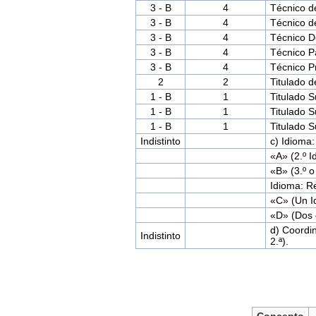
3 - B
4
Técnico d
3 - B
4
Técnico d
3 - B
4
Técnico D
3 - B
4
Técnico Pa
3 - B
4
Técnico 
2
2
Titulado 
1 - B
1
Titulado S
1 - B
1
Titulado S
1 - B
1
Titulado 
Indistinto
c) Idioma:
«A» (2.º I
«B» (3.º 
Idioma: R
«C» (Un I
«D» (Dos 
d) Coordin
Indistinto
2.ª).
Concepto