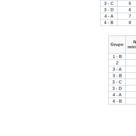
3 - C
5
3 - D
6
4 - A
7
4 - B
8
N
Grupo
retr
1 - B
2
3 - A
3 - B
3 - C
3 - D
4 - A
4 - B