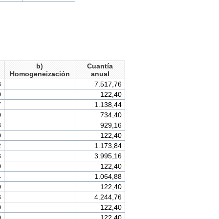
b)
Cuantía
Homogeneización
anual
8
7.517,76
0
122,40
7
1.138,44
0
734,40
3
929,16
0
122,40
2
1.173,84
3
3.995,16
0
122,40
4
1.064,88
0
122,40
3
4.244,76
0
122,40
0
122,40