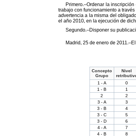
Primero.–Ordenar la inscripción 
trabajo con funcionamiento a través
advertencia a la misma del obligad
el año 2010, en la ejecución de dicha
Segundo.–Disponer su publicació
Madrid, 25 de enero de 2011.–El
Concepto
Nivel
Grupo
retributiv
1 - A
0
1 - B
1
2
2
3 - A
3
3 - B
4
3 - C
5
3 - D
6
4 - A
7
4 - B
8