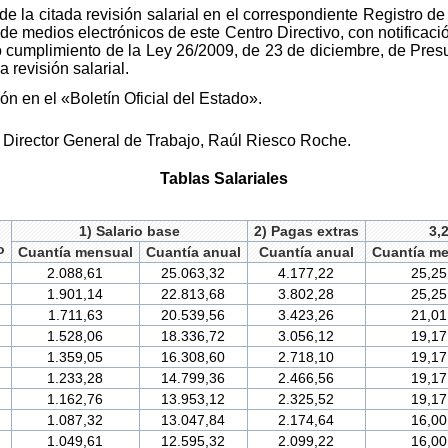
de la citada revisión salarial en el correspondiente Registro d
 de medios electrónicos de este Centro Directivo, con notificac
o cumplimiento de la Ley 26/2009, de 23 de diciembre, de Pre
 revisión salarial.
n en el «Boletín Oficial del Estado».
 Director General de Trabajo, Raúl Riesco Roche.
Tablas Salariales
1) Salario base
2) Pagas extras
3,
o
Cuantía mensual
Cuantía anual
Cuantía anual
Cuantía m
2.088,61
25.063,32
4.177,22
25,25
1.901,14
22.813,68
3.802,28
25,25
1.711,63
20.539,56
3.423,26
21,01
1.528,06
18.336,72
3.056,12
19,17
1.359,05
16.308,60
2.718,10
19,17
1.233,28
14.799,36
2.466,56
19,17
1.162,76
13.953,12
2.325,52
19,17
1.087,32
13.047,84
2.174,64
16,00
1.049,61
12.595,32
2.099,22
16,00