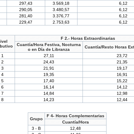
297,43
3.569,18
6,12
290,05
3.480,57
6,12
281,40
3.376,77
6,12
229,47
2.753,63
6,12
F 2.- Horas Extraordinarias
ivel
Cuantía/Hora Festiva, Nocturna
ibutivo
Cuantía/Resto Horas Ext
o en Día de Libranza
1
27,11
23,72
2
24,43
21,35
3
21,91
19,17
4
19,35
16,91
5
17,40
15,22
6
16,14
14,12
7
14,84
12,98
8
14,23
12,44
F 4- Horas Complementarias
Grupo
Cuantía/Hora
3 - B
12,48