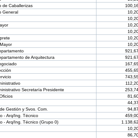
 de Caballerizas
100,1
o General
10,2
10,2
ayor
10,2
10,2
prete
10,2
 Mayor
10,2
epartamento
921,6
epartamento de Arquitectura
921,6
egociado
167,6
ección
455,6
rvicio
743,5
ministrativo
112,2
ministrativo Secretaría Presidente
253,7
Oficios
81,6
44,3
de Gestión y Svos. Com.
94,8
o - Arq/Ing. Técnico
459,0
o - Arq/Ing. Técnico (Grupo 0)
1.138,6
10,2
86,7