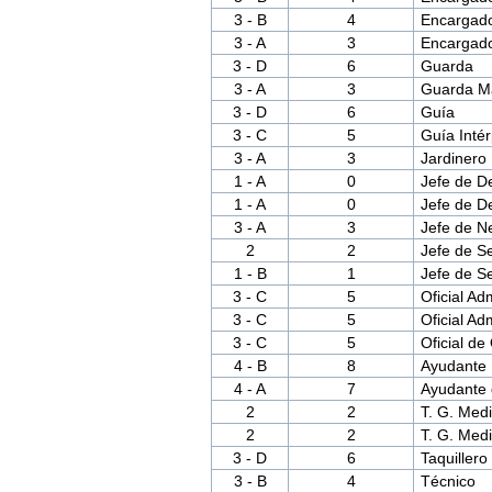
3 - B
4
Encargado
3 - A
3
Encargad
3 - D
6
Guarda
3 - A
3
Guarda M
3 - D
6
Guía
3 - C
5
Guía Intér
3 - A
3
Jardinero
1 - A
0
Jefe de D
1 - A
0
Jefe de D
3 - A
3
Jefe de N
2
2
Jefe de S
1 - B
1
Jefe de Se
3 - C
5
Oficial Ad
3 - C
5
Oficial Ad
3 - C
5
Oficial de 
4 - B
8
Ayudante
4 - A
7
Ayudante 
2
2
T. G. Medi
2
2
T. G. Medi
3 - D
6
Taquillero
3 - B
4
Técnico