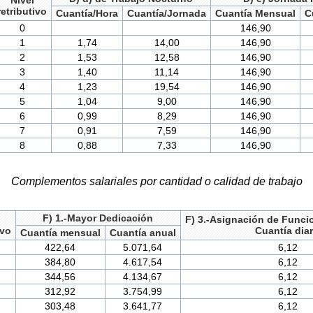
retributivo
Cuantía/Hora
Cuantía/Jornada
Cuantía Mensual
C
0
146,90
1
1,74
14,00
146,90
2
1,53
12,58
146,90
3
1,40
11,14
146,90
4
1,23
19,54
146,90
5
1,04
9,00
146,90
6
0,99
8,29
146,90
7
0,91
7,59
146,90
8
0,88
7,33
146,90
Complementos salariales por cantidad o calidad de trabajo
F) 1.-Mayor Dedicación
F) 3.-Asignación de Funci
ivo
Cuantía diar
Cuantía mensual
Cuantía anual
422,64
5.071,64
6,12
384,80
4.617,54
6,12
344,56
4.134,67
6,12
312,92
3.754,99
6,12
303,48
3.641,77
6,12