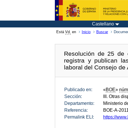
Castellano
Está
Vd.
en
Inicio
Buscar
Documen
Resolución de 25 de 
registra y publican l
laboral del Consejo de 
Publicado en:
«
BOE
»
núm
Sección:
III. Otras di
Departamento:
Ministerio d
Referencia:
BOE-A-201
Permalink ELI:
https://www.