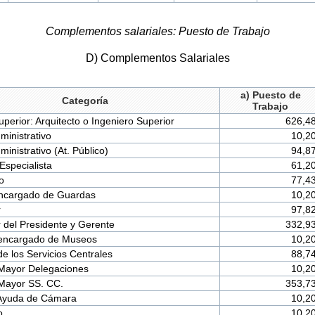
Complementos salariales: Puesto de Trabajo
D) Complementos Salariales
a) Puesto de
Categoría
Trabajo
uperior: Arquitecto o Ingeniero Superior
626,4
dministrativo
10,2
ministrativo (At. Público)
94,8
Especialista
61,2
o
77,4
ncargado de Guardas
10,2
r
97,8
 del Presidente y Gerente
332,9
encargado de Museos
10,2
e los Servicios Centrales
88,7
Mayor Delegaciones
10,2
Mayor SS. CC.
353,7
Ayuda de Cámara
10,2
o
10,2