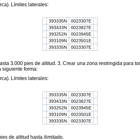
a). Límites laterales:
393335N
0023307E
393433N
0023827E
393252N
0023945E
393109N
0023501E
393335N
0023307E
hasta 3.000 pies de altitud. 3. Crear una zona restringida para 
a siguiente forma:
a). Límites laterales:
393335N
0023307E
393433N
0023827E
393252N
0023945E
393109N
0023501E
393335N
0023307E
es de altitud hasta ilimitado.