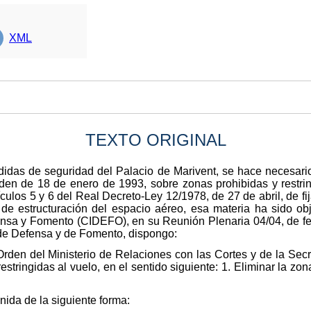
XML
TEXTO ORIGINAL
idas de seguridad del Palacio de Marivent, se hace necesario 
den de 18 de enero de 1993, sobre zonas prohibidas y restri
ículos 5 y 6 del Real Decreto-Ley 12/1978, de 27 de abril, de f
e de estructuración del espacio aéreo, esa materia ha sido ob
fensa y Fomento (CIDEFO), en su Reunión Plenaria 04/04, de 
s de Defensa y de Fomento, dispongo:
Orden del Ministerio de Relaciones con las Cortes y de la Sec
stringidas al vuelo, en el sentido siguiente: 1. Eliminar la zo
nida de la siguiente forma: