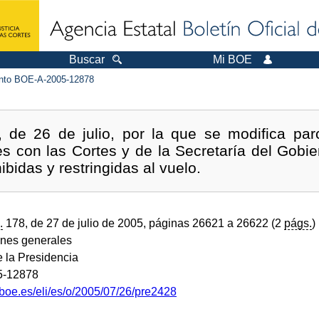
Buscar
Mi BOE
to BOE-A-2005-12878
de 26 de julio, por la que se modifica par
es con las Cortes y de la Secretaría del Gobi
bidas y restringidas al vuelo.
.
178, de 27 de julio de 2005, páginas 26621 a 26622 (2
págs.
)
ones generales
e la Presidencia
5-12878
.boe.es/eli/es/o/2005/07/26/pre2428