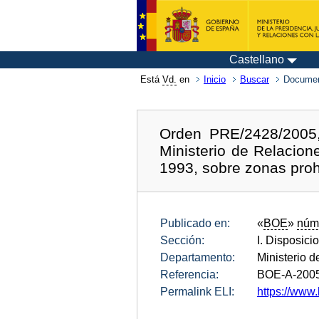
Castellano
Está
Vd.
en
Inicio
Buscar
Documen
Orden PRE/2428/2005, 
Ministerio de Relacion
1993, sobre zonas prohi
Publicado en:
«
BOE
»
núm
Sección:
I. Disposici
Departamento:
Ministerio d
Referencia:
BOE-A-200
Permalink ELI:
https://www