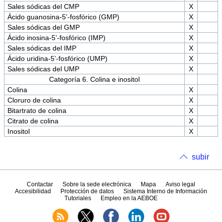
Sales sódicas del CMP
X
Ácido guanosina-5’-fosfórico (GMP)
X
Sales sódicas del GMP
X
Ácido inosina-5’-fosfórico (IMP)
X
Sales sódicas del IMP
X
Ácido uridina-5’-fosfórico (UMP)
X
Sales sódicas del UMP
X
Categoría 6. Colina e inositol
Colina
X
Cloruro de colina
X
Bitartrato de colina
X
Citrato de colina
X
Inositol
X
subir
Contactar
Sobre la sede electrónica
Mapa
Aviso legal
Accesibilidad
Protección de datos
Sistema Interno de Información
Tutoriales
Empleo en la AEBOE