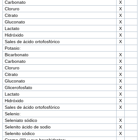
Carbonato
X
Cloruro
X
Citrato
X
Gluconato
X
Lactato
X
Hidróxido
X
Sales de ácido ortofosfórico
X
Potasio:
Bicarbonato
X
Carbonato
X
Cloruro
X
Citrato
X
Gluconato
X
Glicerofosfato
X
Lactato
X
Hidróxido
X
Sales de ácido ortofosfórico
X
Selenio:
Seleniato sódico
X
Selenito ácido de sodio
X
Selenito sódico
X