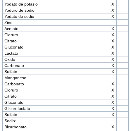
Yodato de potasio
X
Yoduro de sodio
X
Yodato de sodio
X
Zinc:
Acetato
X
Cloruro
X
Citrato
X
Gluconato
X
Lactato
X
Oxido
X
Carbonato
X
Sulfato
X
Manganeso:
Carbonato
X
Cloruro
X
Citrato
X
Gluconato
X
Glicerofosfato
X
Sulfato
X
Sodio:
Bicarbonato
X