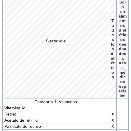
Sol
o
en
alim
T
ent
o
os
d
diet
o
étic
s
os
Sustancia
lo
des
s
tina
di
dos
et
a
ét
uso
ic
s
o
mé
s
dic
os
esp
ecia
les
Categoría 1. Vitaminas
Vitamina A:
Retinol
X
Acetato de retinilo
X
Palmitato de retinilo
X