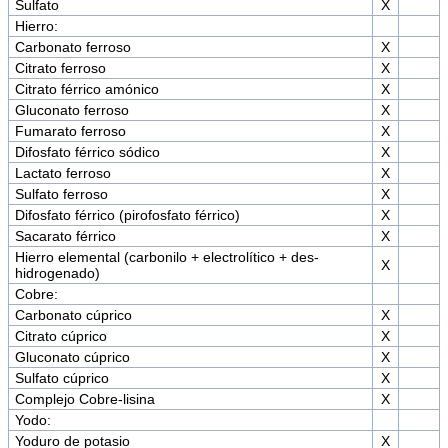
Sulfato
X
Hierro:
Carbonato ferroso
X
Citrato ferroso
X
Citrato férrico amónico
X
Gluconato ferroso
X
Fumarato ferroso
X
Difosfato férrico sódico
X
Lactato ferroso
X
Sulfato ferroso
X
Difosfato férrico (pirofosfato férrico)
X
Sacarato férrico
X
Hierro elemental (carbonilo + electrolítico + des-
X
hidrogenado)
Cobre:
Carbonato cúprico
X
Citrato cúprico
X
Gluconato cúprico
X
Sulfato cúprico
X
Complejo Cobre-lisina
X
Yodo:
Yoduro de potasio
X