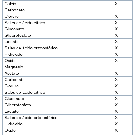
Calcio:
X
Carbonato
Cloruro
X
Sales de ácido cítrico
X
Gluconato
X
Glicerofosfato
X
Lactato
X
Sales de ácido ortofosfórico
X
Hidróxido
X
Oxido
X
Magnesio:
Acetato
X
Carbonato
X
Cloruro
X
Sales de ácido cítrico
X
Gluconato
X
Glicerofosfato
X
Lactato
X
Sales de ácido ortofosfórico
X
Hidróxido
X
Oxido
X