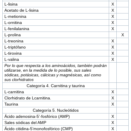
L-lisina
X
Acetato de L-lisina
X
L-metionina
X
L-ornitina
X
L-fenilalanina
X
L-prolina
X
L-treonina
X
L-triptófano
X
L-tiroxina
X
L-valina
X
Por lo que respecta a los aminoácidos, también podrán
utilizarse, en la medida de lo posible, sus sales
sódicas, potásicas, cálcicas y magnésicas, así como
sus clorhidratos
Categoría 4. Carnitina y taurina
L-carnitina
X
Clorhidrato de Lcarnitina.
X
Taurina
X
Categoría 5. Nucleótidos
Ácido adenosina-5’-fosfórico (AMP)
X
Sales sódicas del AMP
X
Ácido citidina-5’monofosfórico (CMP)
X