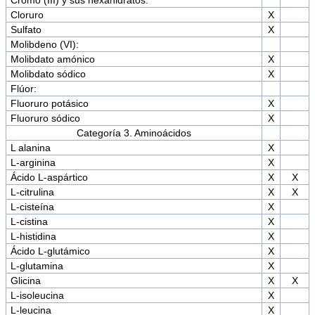
Cromo (III) y sus hexahidratos:
Cloruro
X
Sulfato
X
Molibdeno (VI):
Molibdato amónico
X
Molibdato sódico
X
Flúor:
Fluoruro potásico
X
Fluoruro sódico
X
Categoría 3. Aminoácidos
L alanina
X
L-arginina
X
Ácido L-aspártico
X
X
L-citrulina
X
X
L-cisteína
X
L-cistina
X
L-histidina
X
Ácido L-glutámico
X
L-glutamina
X
Glicina
X
X
L-isoleucina
X
L-leucina
X