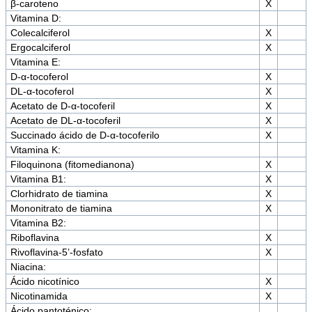
β-caroteno
X
Vitamina D:
Colecalciferol
X
Ergocalciferol
X
Vitamina E:
D-α-tocoferol
X
DL-α-tocoferol
X
Acetato de D-α-tocoferil
X
Acetato de DL-α-tocoferil
X
Succinado ácido de D-α-tocoferilo
X
Vitamina K:
Filoquinona (fitomedianona)
X
Vitamina B1:
X
Clorhidrato de tiamina
X
Mononitrato de tiamina
X
Vitamina B2:
Riboflavina
X
Rivoflavina-5’-fosfato
X
Niacina:
Ácido nicotínico
X
Nicotinamida
X
Ácido pantoténico: