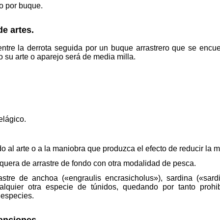
o por buque.
e artes.
entre la derrota seguida por un buque arrastrero que se encu
o su arte o aparejo será de media milla.
elágico.
 al arte o a la maniobra que produzca el efecto de reducir la m
quera de arrastre de fondo con otra modalidad de pesca.
tre de anchoa («engraulis encrasicholus»), sardina («sardi
alquier otra especie de túnidos, quedando por tanto proh
especies.