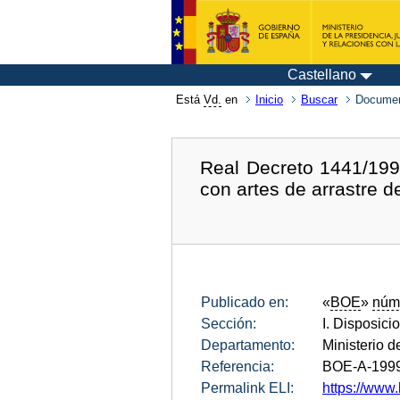
Castellano
Está
Vd.
en
Inicio
Buscar
Documen
Real Decreto 1441/1999
con artes de arrastre d
Publicado en:
«
BOE
»
núm
Sección:
I. Disposici
Departamento:
Ministerio d
Referencia:
BOE-A-199
Permalink ELI:
https://www.