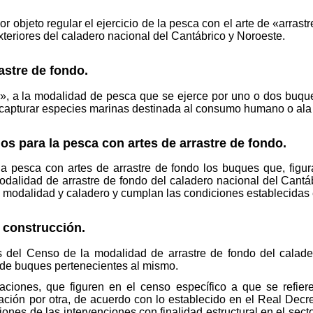
or objeto regular el ejercicio de la pesca con el arte de «arras
teriores del caladero nacional del Cantábrico y Noroeste.
astre de fondo.
», a la modalidad de pesca que se ejerce por uno o dos buque
e capturar especies marinas destinada al consumo humano o ala 
s para la pesca con artes de arrastre de fondo.
la pesca con artes de arrastre de fondo los buques que, figur
odalidad de arrastre de fondo del caladero nacional del Cantá
 modalidad y caladero y cumplan las condiciones establecidas 
 construcción.
 del Censo de la modalidad de arrastre de fondo del calade
de buques pertenecientes al mismo.
aciones, que figuren en el censo específico a que se refier
rcación por otra, de acuerdo con lo establecido en el Real Dec
iones de las intervenciones con finalidad estructural en el sect