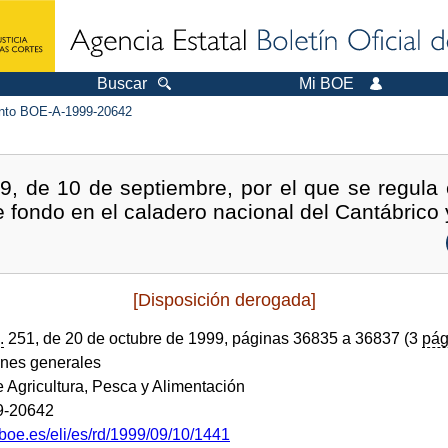
Buscar
Mi BOE
to BOE-A-1999-20642
, de 10 de septiembre, por el que se regula e
e fondo en el caladero nacional del Cantábrico
[Disposición derogada]
.
251, de 20 de octubre de 1999, páginas 36835 a 36837 (3
pág
ones generales
e Agricultura, Pesca y Alimentación
9-20642
boe.es/eli/es/rd/1999/09/10/1441