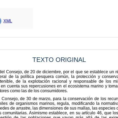
XML
TEXTO ORIGINAL
el Consejo, de 20 de diciembre, por el que se establece un r
neral de la política pesquera común, la protección y conser
tenible, de la explotación racional y responsable de los 
o en cuenta sus repercusiones en el ecosistema marino y toman
ctores como las de los consumidores.
 Consejo, de 30 de marzo, para la conservación de los recu
niles de organismos marinos, regula, modificando la normativa
 redes de arrastre, las dimensiones de sus mallas, las especies
as comunitarias. Asimismo establece, en su artículo 46, que 
estión de las poblaciones que vayan más allá de las exig