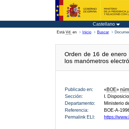
Castellano
Está
Vd.
en
Inicio
Buscar
Documen
Orden de 16 de enero d
los manómetros electró
Publicado en:
«
BOE
»
núm
Sección:
I. Disposici
Departamento:
Ministerio 
Referencia:
BOE-A-199
Permalink ELI:
https://www.