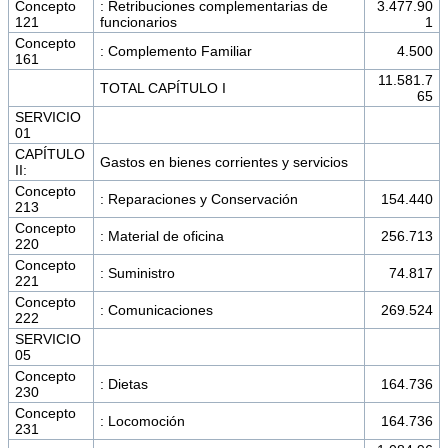
Concepto
: Retribuciones complementarias de
3.477.90
121
funcionarios
1
Concepto
: Complemento Familiar
4.500
161
11.581.7
TOTAL CAPÍTULO I
65
SERVICIO
01
CAPÍTULO
Gastos en bienes corrientes y servicios
II:
Concepto
: Reparaciones y Conservación
154.440
213
Concepto
: Material de oficina
256.713
220
Concepto
: Suministro
74.817
221
Concepto
: Comunicaciones
269.524
222
SERVICIO
05
Concepto
: Dietas
164.736
230
Concepto
: Locomoción
164.736
231