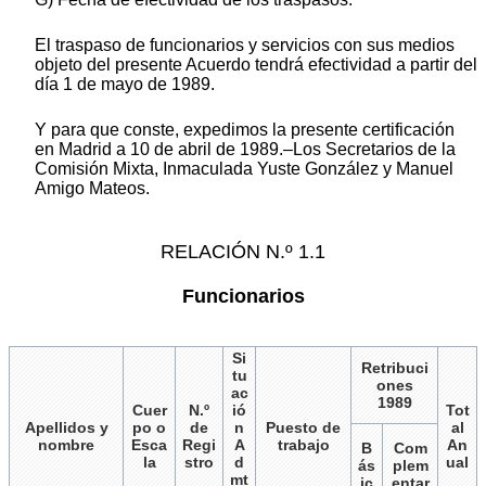
El traspaso de funcionarios y servicios con sus medios
objeto del presente Acuerdo tendrá efectividad a partir del
día 1 de mayo de 1989.
Y para que conste, expedimos la presente certificación
en Madrid a 10 de abril de 1989.–Los Secretarios de la
Comisión Mixta, Inmaculada Yuste González y Manuel
Amigo Mateos.
RELACIÓN N.º 1.1
Funcionarios
Si
Retribuci
tu
ones
ac
1989
Cuer
N.º
ió
Tot
Apellidos y
po o
de
n
Puesto de
al
nombre
Esca
Regi
A
trabajo
An
B
Com
la
stro
d
ual
ás
plem
mt
ic
entar