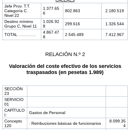
Jefe Prov. T.T.
1.377.65
Categoría C.
802.863
2.180.519
6
Nivel 22
Destino mínimo
1.026.92
299.616
1.326.544
Grupo C, Nivel 11
8
4.867.47
TOTAL ...............
2.545.489
7.412.967
8
RELACIÓN N.º 2
Valoración del coste efectivo de los servicios
traspasados (en pesetas 1.989)
SECCIÓN
23
SERVICIO
01
CAPÍTULO
Gastos de Personal
I:
Concepto
8.099.35
: Retribuciones básicas de funcionarios
120
4