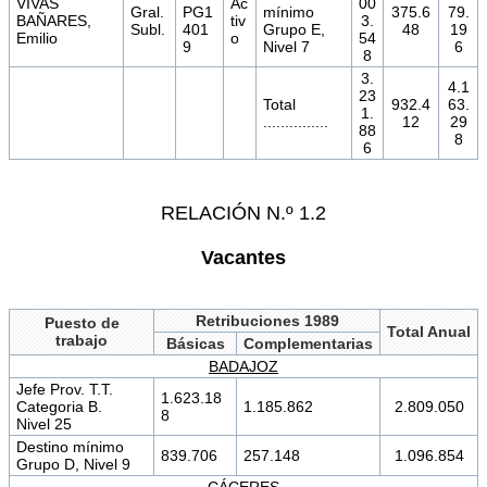
VIVAS
Ac
00
Gral.
PG1
mínimo
375.6
79.
BAÑARES,
tiv
3.
Subl.
401
Grupo E,
48
19
Emilio
o
54
9
Nivel 7
6
8
3.
4.1
23
Total
932.4
63.
1.
...............
12
29
88
8
6
RELACIÓN N.º 1.2
Vacantes
Retribuciones 1989
Puesto de
Total Anual
trabajo
Básicas
Complementarias
BADAJOZ
Jefe Prov. T.T.
1.623.18
Categoria B.
1.185.862
2.809.050
8
Nivel 25
Destino mínimo
839.706
257.148
1.096.854
Grupo D, Nivel 9
CÁCERES