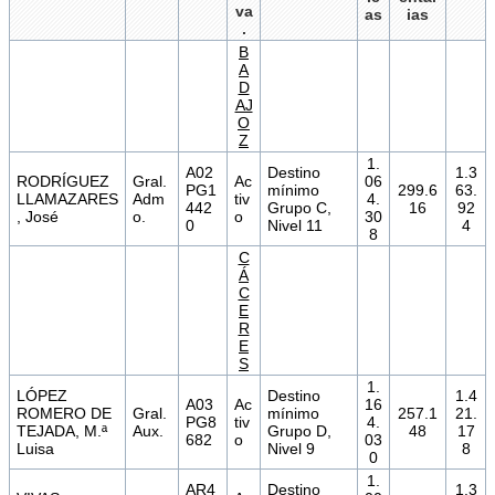
va
as
ias
.
B
A
D
AJ
O
Z
1.
A02
Destino
1.3
RODRÍGUEZ
Gral.
Ac
06
PG1
mínimo
299.6
63.
LLAMAZARES
Adm
tiv
4.
442
Grupo C,
16
92
, José
o.
o
30
0
Nivel 11
4
8
C
Á
C
E
R
E
S
1.
LÓPEZ
Destino
1.4
A03
Ac
16
ROMERO DE
Gral.
mínimo
257.1
21.
PG8
tiv
4.
TEJADA, M.ª
Aux.
Grupo D,
48
17
682
o
03
Luisa
Nivel 9
8
0
1.
AR4
Destino
1.3