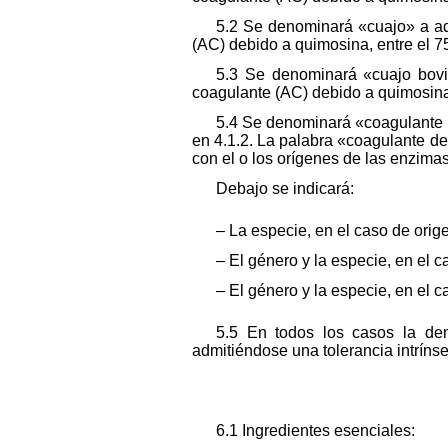
5.2 Se denominará «cuajo» a aqu
(AC) debido a quimosina, entre el 75
5.3 Se denominará «cuajo bovin
coagulante (AC) debido a quimosina,
5.4 Se denominará «coagulante d
en 4.1.2. La palabra «coagulante d
con el o los orígenes de las enzima
Debajo se indicará:
– La especie, en el caso de orig
– El género y la especie, en el c
– El género y la especie, en el 
5.5 En todos los casos la den
admitiéndose una tolerancia intrín
6.1 Ingredientes esenciales: