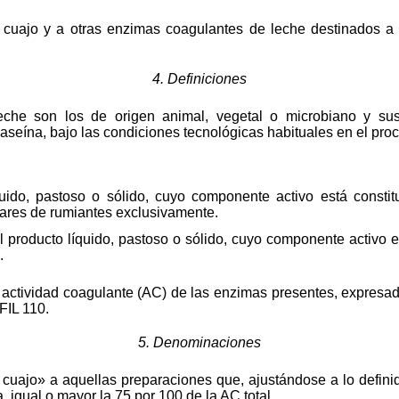
 cuajo y a otras enzimas coagulantes de leche destinados a
4. Definiciones
eche son los de origen animal, vegetal o microbiano y su
seína, bajo las condiciones tecnológicas habituales en el pro
quido, pastoso o sólido, cuyo componente activo está consti
jares de rumiantes exclusivamente.
 producto líquido, pastoso o sólido, cuyo componente activo es
.
 la actividad coagulante (AC) de las enzimas presentes, expre
FIL 110.
5. Denominaciones
cuajo» a aquellas preparaciones que, ajustándose a lo definid
 igual o mayor la 75 por 100 de la AC total.