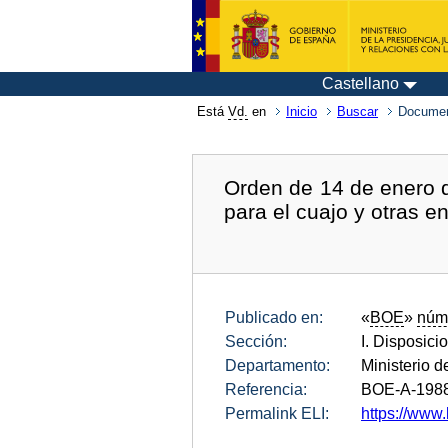
Castellano
Está
Vd.
en
Inicio
Buscar
Documen
Orden de 14 de enero d
para el cuajo y otras e
Publicado en:
«
BOE
»
núm
Sección:
I. Disposici
Departamento:
Ministerio d
Referencia:
BOE-A-198
Permalink ELI:
https://www.