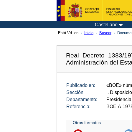
Castellano
Está
Vd.
en
Inicio
Buscar
Documen
Real Decreto 1383/19
Administración del Esta
Publicado en:
«
BOE
»
núm
Sección:
I. Disposici
Departamento:
Presidencia
Referencia:
BOE-A-197
Otros formatos: