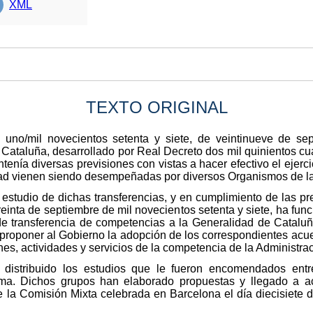
XML
TEXTO ORIGINAL
 uno/mil novecientos setenta y siete, de veintinueve de sep
Cataluña, desarrollado por Real Decreto dos mil quinientos cua
ontenía diversas previsiones con vistas a hacer efectivo el ejerc
ad vienen siendo desempeñadas por diversos Organismos de la
estudio de dichas transferencias, y en cumplimiento de las pre
reinta de septiembre de mil novecientos setenta y siete, ha fun
e transferencia de competencias a la Generalidad de Cataluñ
 proponer al Gobierno la adopción de los correspondientes acuer
nes, actividades y servicios de la competencia de la Administra
 distribuido los estudios que le fueron encomendados entre
sma. Dichos grupos han elaborado propuestas y llegado a ac
 la Comisión Mixta celebrada en Barcelona el día diecisiete de