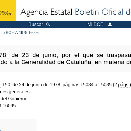
Buscar
Mi BOE
to BOE-A-1978-16095
78, de 23 de junio, por el que se traspas
do a la Generalidad de Cataluña, en materia de
.
150, de 24 de junio de 1978, páginas 15034 a 15035 (2
págs.
)
ones generales
 del Gobierno
8-16095