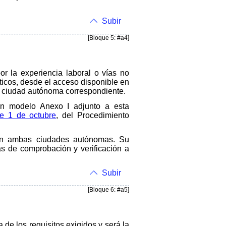
Subir
[Bloque 5: #a4]
or la experiencia laboral o vías no
ticos, desde el acceso disponible en
 la ciudad autónoma correspondiente.
gún modelo Anexo I adjunto a esta
de 1 de octubre
, del Procedimiento
 en ambas ciudades autónomas. Su
as de comprobación y verificación a
Subir
[Bloque 6: #a5]
 de los requisitos exigidos y será la