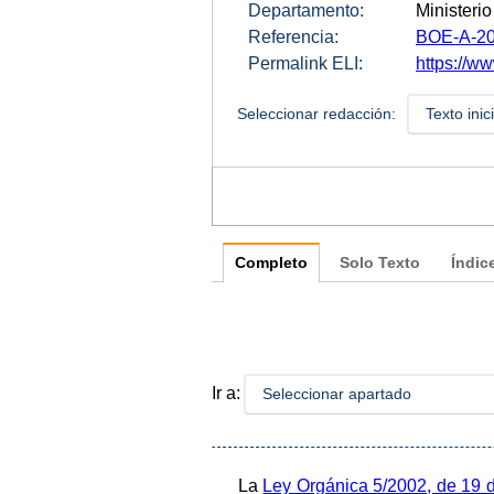
Departamento:
Ministeri
Referencia:
BOE-A-20
Permalink ELI:
https://w
Seleccionar redacción:
Texto inic
Completo
Solo Texto
Índic
Ir a:
Seleccionar apartado
La
Ley Orgánica 5/2002, de 19 d