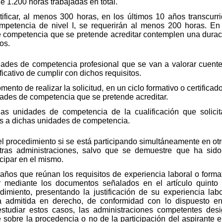
e 1.200 horas trabajadas en total.
ificar, al menos 300 horas, en los últimos 10 años transcurr
ompetencia de nivel I, se requerirán al menos 200 horas. E
 competencia que se pretende acreditar contemplen una duració
os.
ades de competencia profesional que se van a valorar cuenten
icativo de cumplir con dichos requisitos.
mento de realizar la solicitud, en un ciclo formativo o certifica
dades de competencia que se pretende acreditar.
 las unidades de competencia de la cualificación que solic
os a dichas unidades de competencia.
n el procedimiento si se está participando simultáneamente en ot
otras administraciones, salvo que se demuestre que ha sido
cipar en el mismo.
ños que reúnan los requisitos de experiencia laboral o format
car mediante los documentos señalados en el artículo quinto 
edimiento, presentando la justificación de su experiencia la
a admitida en derecho, de conformidad con lo dispuesto e
estudiar estos casos, las administraciones competentes des
 sobre la procedencia o no de la participación del aspirante e