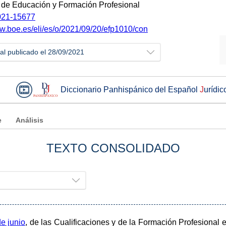
o de Educación y Formación Profesional
21-15677
ww.boe.es/eli/es/o/2021/09/20/efp1010/con
ial publicado el 28/09/2021
Diccionario Panhispánico del Español
J
urídic
e
Análisis
TEXTO CONSOLIDADO
e junio
, de las Cualificaciones y de la Formación Profesional 