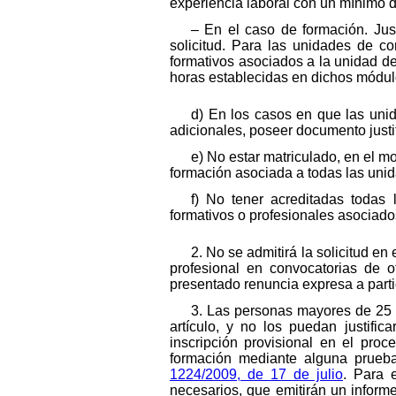
experiencia laboral con un mínimo d
– En el caso de formación. Just
solicitud. Para las unidades de c
formativos asociados a la unidad de
horas establecidas en dichos módul
d) En los casos en que las unid
adicionales, poseer documento justif
e) No estar matriculado, en el mo
formación asociada a todas las uni
f) No tener acreditadas todas
formativos o profesionales asociad
2. No se admitirá la solicitud e
profesional en convocatorias de 
presentado renuncia expresa a parti
3. Las personas mayores de 25 a
artículo, y no los puedan justifi
inscripción provisional en el proc
formación mediante alguna prueb
1224/2009, de 17 de julio
. Para 
necesarios, que emitirán un informe