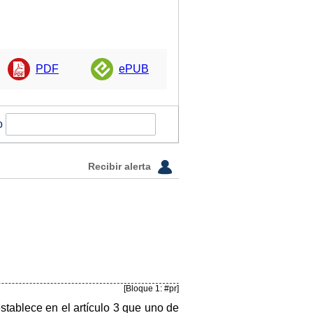
PDF
ePUB
o
Recibir alerta
[Bloque 1: #pr]
establece en el artículo 3 que uno de