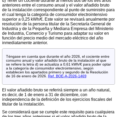
d) Tener un cociente durante al menos dos de los tres años
anteriores entre el consumo anual y el valor añadido bruto
de la instalación correspondiente al punto de suministro para
el cual tenga la categoría de consumidor electrointensivo
superior a 0,25 kWh/€. Este valor se revisará anualmente por
resolución de la persona titular de la Secretaría General de
Industria y de la Pequeña y Mediana Empresa del Ministerio
de Industria, Comercio y Turismo para adaptar su valor en
función del precio medio del mercado eléctrico del año
inmediatamente anterior.
Téngase en cuenta que durante el año 2026, el cociente entre
consumo anual y valor añadido bruto de la instalación al que
se refiere la letra d) se actualiza a 0,61 kWh/€ para poder optar
a la categoría de consumidor electrointensivo, según
establecen los apartados primero y segundo de la Resolución
de 16 de enero de 2026.
Ref. BOE-A-2026-1469
El valor añadido bruto se referirá siempre a un año natural,
es decir, de 1 de enero a 31 de diciembre, con
independencia de la definición de los ejercicios fiscales del
titular de la instalación.
Se considerará que se cumple este requisito para cualquiera
de los tres años anteriores si el valor añadido bruto de la