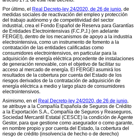
Por último, el
Real Decreto-ley 24/2020, de 26 de junio
, de
medidas sociales de reactivación del empleo y protección
del trabajo autónomo y de competitividad del sector
industrial, crea el Fondo Español de Reserva para Garantías
de Entidades Electrointensivas (F.C.P.J.) (en adelante
FERGEI), dentro de los mecanismos de apoyo a la industria
electrointensiva, como un instrumento de fomento a la
contratación de las entidades calificadas como
consumidores electrointensivos, en particular para la
adquisición de energía eléctrica procedente de instalaciones
de generación renovable, con el objetivo de facilitar su
acceso al mercado de energía. El FERGEI asumirá los
resultados de la cobertura por cuenta del Estado de los
riesgos derivados de la contratación de adquisición de
energía eléctrica a medio y largo plazo de consumidores
electrointensivos.
Asimismo, en el
Real Decreto-ley 24/2020, de 26 de junio
,
se atribuye a la Compañía Española de Seguros de Crédito
a la Exportación S.A., Compañía de Seguros y Reaseguros,
Sociedad Mercantil Estatal (CESCE) la condición de Agente
Gestor, para que gestione como asegurador o como garante,
en nombre propio y por cuenta del Estado, la cobertura del
riesgo de crédito (insolvencia de hecho o de derecho)