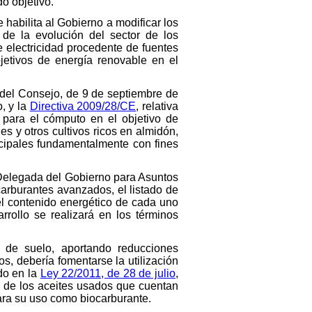
do objetivo.
e habilita al Gobierno a modificar los
 de la evolución del sector de los
e electricidad procedente de fuentes
jetivos de energía renovable en el
 del Consejo, de 9 de septiembre de
o, y la
Directiva 2009/28/CE
, relativa
 para el cómputo en el objetivo de
es y otros cultivos ricos en almidón,
ncipales fundamentalmente con fines
n Delegada del Gobierno para Asuntos
arburantes avanzados, el listado de
el contenido energético de cada uno
rrollo se realizará en los términos
 de suelo, aportando reducciones
s, debería fomentarse la utilización
do en la
Ley 22/2011, de 28 de julio
,
so de los aceites usados que cuentan
ara su uso como biocarburante.