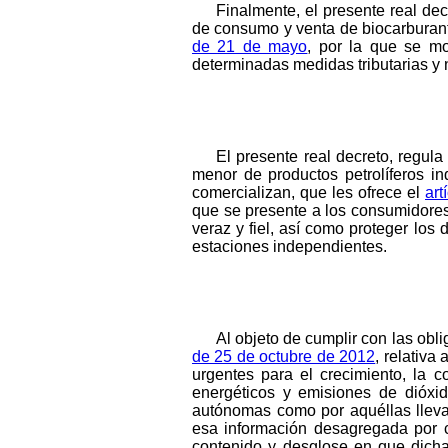
Finalmente, el presente real dec
de consumo y venta de biocarburant
de 21 de mayo
, por la que se mo
determinadas medidas tributarias y n
El presente real decreto, regula
menor de productos petrolíferos i
comercializan, que les ofrece el
art
que se presente a los consumidores 
veraz y fiel, así como proteger los
estaciones independientes.
Al objeto de cumplir con las obli
de 25 de octubre de 2012
, relativa
urgentes para el crecimiento, la c
energéticos y emisiones de dióxi
autónomas como por aquéllas llevad
esa información desagregada por 
contenido y desglose en que dicha