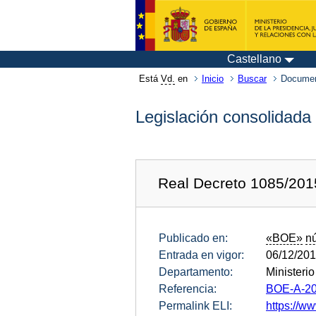
Castellano
Está
Vd.
en
Inicio
Buscar
Documen
Legislación consolidada
Real Decreto 1085/2015
Publicado en:
«BOE»
n
Entrada en vigor:
06/12/20
Departamento:
Ministerio
Referencia:
BOE-A-20
Permalink ELI:
https://w