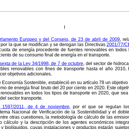
I
rlamento Europeo y del Consejo, de 23 de abril de 2009
, re
por la que se modifican y se derogan las Directivas
2001/77/C
cuota de energía procedente de fuentes renovables en todos l
iento de su consumo final de energía en el transporte.
sexta de la Ley 34/1998, de 7 de octubre
, del sector de hidroc
bles renovables con fines de transporte hasta el año 2010, 
cer objetivos adicionales.
e Economía Sostenible, estableció en su artículo 78 un objetivo
mo de energía final bruto del 20 por ciento en 2020. Este obje
renovables en todos los tipos de transporte en 2020, que se
del sector transporte.
o 1597/2011, de 4 de noviembre
, por el que se regulan los
istema Nacional de Verificación de la Sostenibilidad y el dobl
ntre otras cuestiones, la metodología de cálculo de las emisi
cho cálculo y la descripción de los agentes económicos integ
y biolíquidos, cuyas instalaciones y productos estarán sujeto