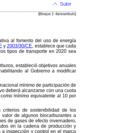
Subir
[Bloque 2: #preambulo]
lativa al fomento del uso de energía
E
y
2003/30/CE
, establece que cada
os tipos de transporte en 2020 sea
arburos, estableció objetivos anuales
habilitando al Gobierno a modificar
 nacional mínimo de participación de
tivo deberá alcanzarse con una cuota
a como mínimo equivalente al 10 por
 criterios de sostenibilidad de los
e valor de algunos biocarburantes a
ones de gases de efecto invernadero,
rados en la cadena de producción y
s a inspección y control en el marco