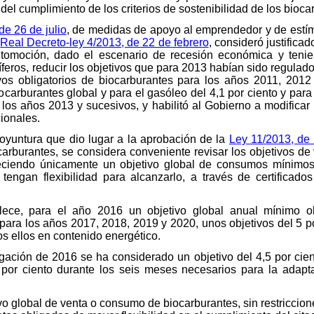
 del cumplimiento de los criterios de sostenibilidad de los bioca
de 26 de julio
, de medidas de apoyo al emprendedor y de estímu
l
Real Decreto-ley 4/2013, de 22 de febrero
, consideró justificad
utomoción, dado el escenario de recesión económica y tenie
íferos, reducir los objetivos que para 2013 habían sido regulad
tivos obligatorios de biocarburantes para los años 2011, 201
arburantes global y para el gasóleo del 4,1 por ciento y para l
 los años 2013 y sucesivos, y habilitó al Gobierno a modificar 
cionales.
oyuntura que dio lugar a la aprobación de la
Ley 11/2013, de 
 carburantes, se considera conveniente revisar los objetivos d
eciendo únicamente un objetivo global de consumos mínimos 
tengan flexibilidad para alcanzarlo, a través de certificado
blece, para el año 2016 un objetivo global anual mínimo 
 para los años 2017, 2018, 2019 y 2020, unos objetivos del 5 por
os ellos en contenido energético.
igación de 2016 se ha considerado un objetivo del 4,5 por cie
 por ciento durante los seis meses necesarios para la adapta
vo global de venta o consumo de biocarburantes, sin restriccion