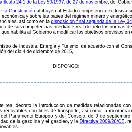
artículo 24.1 de la Ley 50/1997, de 27 de noviembre
, del Gobie
de la Constitución
atribuyen al Estado competencia exclusiva s
ad económica y sobre las bases del régimen minero y energético
enciales, así como en la
disposición final segunda de la Ley 3
bito de sus competencias, mediante real decreto las normas de 
, que habilita al Gobierno a modificar los objetivos previstos en
inistro de Industria, Energía y Turismo, de acuerdo con el Con
ión del día 4 de diciembre de 2015,
DISPONGO:
te real decreto la introducción de medidas relacionadas con 
s renovables con fines de transporte, así como la incorporaci
 del Parlamento Europeo y del Consejo, de 9 de septiembre 
alidad de la gasolina y el gasóleo, y la
Directiva 2009/28/CE
, r
novables.