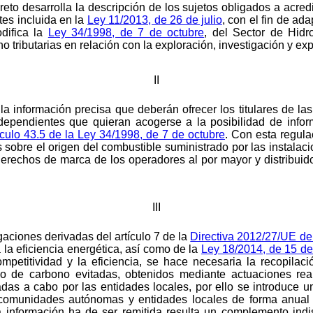
reto desarrolla la descripción de los sujetos obligados a acred
es incluida en la
Ley 11/2013, de 26 de julio
, con el fin de ada
difica la
Ley 34/1998, de 7 de octubre
, del Sector de Hidr
o tributarias en relación con la exploración, investigación y ex
II
 la información precisa que deberán ofrecer los titulares de las
ndependientes que quieran acogerse a la posibilidad de infor
ículo 43.5 de la Ley 34/1998, de 7 de octubre
. Con esta regula
sobre el origen del combustible suministrado por las instalac
 derechos de marca de los operadores al por mayor y distribui
III
gaciones derivadas del artículo 7 de la
Directiva 2012/27/UE de
 a la eficiencia energética, así como de la
Ley 18/2014, de 15 de
ompetitividad y la eficiencia, se hace necesaria la recopila
do de carbono evitadas, obtenidos mediante actuaciones rea
as a cabo por las entidades locales, por ello se introduce un
comunidades autónomas y entidades locales de forma anual
 información ha de ser remitida resulta un complemento ind