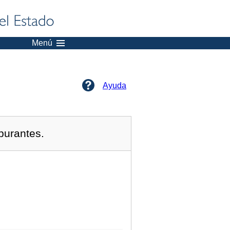
Menú
Ayuda
burantes.