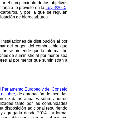
itar el cumplimiento de los objetivos
ptarla a lo previsto en la
Ley 8/2015,
ocarburos, y por la que se regulan
plotación de hidrocarburos.
 instalaciones de distribución al por
mar del origen del combustible que
ción se pretende que la información
iones de suministro al por menor sea
dores al por menor que suministran a
l Parlamento Europeo y del Consejo
 octubre
, de aprobación de medidas
ción de datos anuales sobre ahorros
lizadas tanto por las comunidades
a disposición adicional requiriendo
 y agregada desde 2014. La forma,
ispensable para asegurar el mínimo