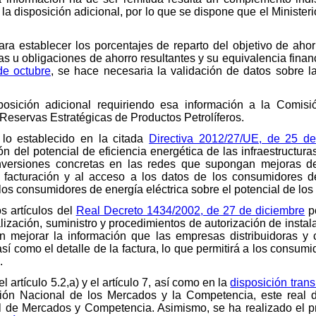
 disposición adicional, por lo que se dispone que el Ministerio
para establecer los porcentajes de reparto del objetivo de aho
as u obligaciones de ahorro resultantes y su equivalencia finan
 de octubre
, se hace necesaria la validación de datos sobre l
isposición adicional requiriendo esa información a la Comi
Reservas Estratégicas de Productos Petrolíferos.
lo establecido en la citada
Directiva 2012/27/UE, de 25 d
n del potencial de eficiencia energética de las infraestructuras
nversiones concretas en las redes que supongan mejoras de 
 facturación y al acceso a los datos de los consumidores de
los consumidores de energía eléctrica sobre el potencial de los
s artículos del
Real Decreto 1434/2002, de 27 de diciembre
po
alización, suministro y procedimientos de autorización de insta
in mejorar la información que las empresas distribuidoras y 
 así como el detalle de la factura, lo que permitirá a los consu
.
 artículo 5.2,a) y el artículo 7, así como en la
disposición trans
ión Nacional de los Mercados y la Competencia, este real d
 de Mercados y Competencia. Asimismo, se ha realizado el pr