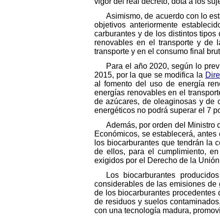
vigor del real decreto, dota a los su
Asimismo, de acuerdo con lo est
objetivos anteriormente estableci
carburantes y de los distintos tipo
renovables en el transporte y de 
transporte y en el consumo final bru
Para el año 2020, según lo prev
2015, por la que se modifica la
Dire
al fomento del uso de energía ren
energías renovables en el transporte
de azúcares, de oleaginosas y de o
energéticos no podrá superar el 7 po
Además, por orden del Ministro 
Económicos, se establecerá, antes 
los biocarburantes que tendrán la 
de ellos, para el cumplimiento, en
exigidos por el Derecho de la Unió
Los biocarburantes producidos
considerables de las emisiones de g
de los biocarburantes procedentes 
de residuos y suelos contaminados, 
con una tecnología madura, promovi