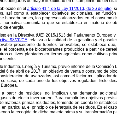
jetos obligados de mayor flexibilidad en el cumplimiento del cita
ablecido en el
artículo 41.4 de la Ley 11/2013, de 26 de julio
, s
dos, así como a establecer objetivos adicionales, en función
s de biocarburantes, los progresos alcanzados en el consumo d
la normativa comunitaria que se establezca en materia de ob
to de energía.
isto en la Directiva (UE) 2015/1513 del Parlamento Europeo y
ctiva 98/70/CE
, relativa a la calidad de la gasolina y el gasóle
ovable procedente de fuentes renovables, se establece que,
, el porcentaje de biocarburantes producidos a partir de cereal
tros cultivos plantados en tierras agrícolas como cultivos pri
r ciento.
de Industria, Energía y Turismo, previo informe de la Comisió
del 6 de abril de 2017, un objetivo de venta o consumo de bioc
consideración de avanzados, así como el factor multiplicador d
 su caso, de cada uno de los objetivos regulados. Este desa
n Europea.
 a partir de residuos, no implican una demanda adicional
ases de efecto invernadero. Para cumplir los objetivos previsto
de materias primas residuales, teniendo en cuenta lo estableci
en particular, el principio de jerarquía de residuos. Es el ca
endo la recogida de dicha materia prima y su transformación p