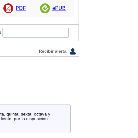
PDF
ePUB
o
Recibir alerta
a, quinta, sexta, octava y
iente, por la disposición