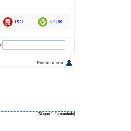
PDF
ePUB
o
Recibir alerta
[Bloque 1: #preambulo]