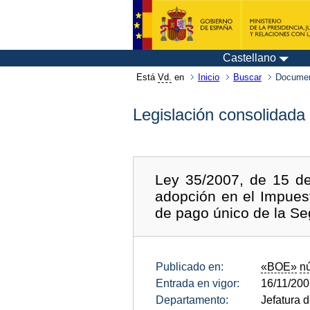
Castellano
Está
Vd.
en
Inicio
Buscar
Documen
Legislación consolidada
Ley 35/2007, de 15 de
adopción en el Impues
de pago único de la Se
Publicado en:
«BOE»
n
Entrada en vigor:
16/11/20
Departamento:
Jefatura 