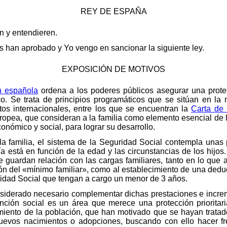
REY DE ESPAÑA
en y entendieren.
 han aprobado y Yo vengo en sancionar la siguiente ley.
EXPOSICIÓN DE MOTIVOS
ón española
ordena a los poderes públicos asegurar una protec
co. Se trata de principios programáticos que se sitúan en la
tos internacionales, entre los que se encuentran la
Carta de
ropea, que consideran a la familia como elemento esencial de 
conómico y social, para lograr su desarrollo.
la familia, el sistema de la Seguridad Social contempla unas
 está en función de la edad y las circunstancias de los hijos. 
 guardan relación con las cargas familiares, tanto en lo que 
ción del «mínimo familiar», como al establecimiento de una dedu
ridad Social que tengan a cargo un menor de 3 años.
nsiderado necesario complementar dichas prestaciones e incre
unción social es un área que merece una protección prioritar
miento de la población, que han motivado que se hayan tratad
uevos nacimientos o adopciones, buscando con ello hacer fr