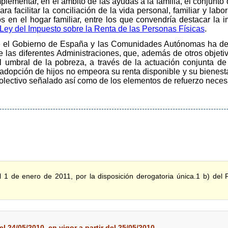
ementar, en el ámbito de las ayudas a la familia, el conjunto d
ra facilitar la conciliación de la vida personal, familiar y la
os en el hogar familiar, entre los que convendría destacar la 
Ley del Impuesto sobre la Renta de las Personas Físicas
.
re el Gobierno de España y las Comunidades Autónomas ha de fa
de las diferentes Administraciones, que, además de otros objeti
l umbral de la pobreza, a través de la actuación conjunta de 
dopción de hijos no empeora su renta disponible y su bienestar.
colectivo señalado así como de los elementos de refuerzo necesa
 1 de enero de 2011, por la disposición derogatoria única.1 b) del
l 24/05/2010, en vigor a partir del 25/05/2010.