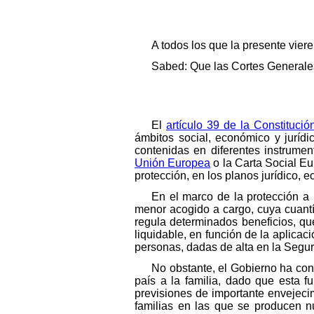
A todos los que la presente vier
Sabed: Que las Cortes Generales
El
artículo 39 de la Constituci
ámbitos social, económico y jurídi
contenidas en diferentes instrumen
Unión Europea
o la Carta Social Eu
protección, en los planos jurídico, e
En el marco de la protección a 
menor acogido a cargo, cuya cuantía
regula determinados beneficios, que
liquidable, en función de la aplica
personas, dadas de alta en la Segu
No obstante, el Gobierno ha co
país a la familia, dado que esta f
previsiones de importante envejeci
familias en las que se producen n