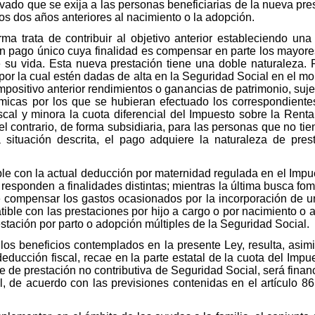
vado que se exija a las personas beneficiarias de la nueva pres
los dos años anteriores al nacimiento o la adopción.
ma trata de contribuir al objetivo anterior estableciendo un
un pago único cuya finalidad es compensar en parte los mayore
 su vida. Esta nueva prestación tiene una doble naturaleza.
 por la cual estén dadas de alta en la Seguridad Social en el m
mpositivo anterior rendimientos o ganancias de patrimonio, suje
micas por los que se hubieran efectuado los correspondientes
iscal y minora la cuota diferencial del Impuesto sobre la Ren
el contrario, de forma subsidiaria, para las personas que no tie
 situación descrita, el pago adquiere la naturaleza de pre
le con la actual deducción por maternidad regulada en el Impu
responden a finalidades distintas; mientras la última busca fom
e compensar los gastos ocasionados por la incorporación de un
ble con las prestaciones por hijo a cargo o por nacimiento o a
stación por parto o adopción múltiples de la Seguridad Social.
los beneficios contemplados en la presente Ley, resulta, asimis
educción fiscal, recae en la parte estatal de la cuota del Imp
te de prestación no contributiva de Seguridad Social, será fina
, de acuerdo con las previsiones contenidas en el artículo 8