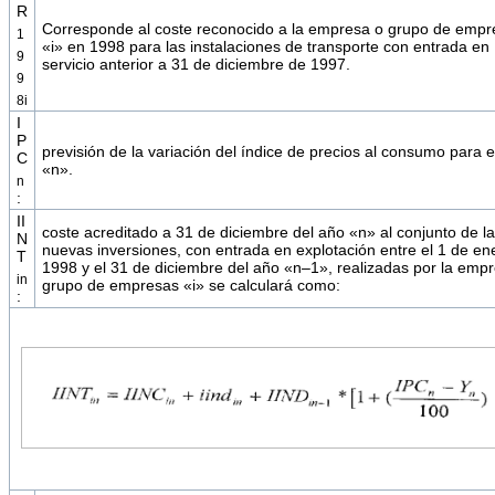
R
Corresponde al coste reconocido a la empresa o grupo de empr
1
«i» en 1998 para las instalaciones de transporte con entrada en
9
servicio anterior a 31 de diciembre de 1997.
9
8i
I
P
previsión de la variación del índice de precios al consumo para e
C
«n».
n
:
II
coste acreditado a 31 de diciembre del año «n» al conjunto de l
N
nuevas inversiones, con entrada en explotación entre el 1 de en
T
1998 y el 31 de diciembre del año «n–1», realizadas por la emp
in
grupo de empresas «i» se calculará como:
: