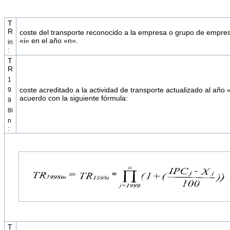
T
R
coste del transporte reconocido a la empresa o grupo de empre
«i» en el año «n».
in
:
T
R
1
coste acreditado a la actividad de transporte actualizado al año 
9
acuerdo con la siguiente fórmula:
9
8i
n
:
T