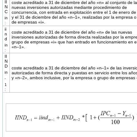
II
coste acreditado a 31 de diciembre del año «n» al conjunto de l
N
nuevas inversiones autorizadas mediante procedimiento de
C
concurrencia, con entrada en explotación entre el 1 de enero d
y el 31 de diciembre del año «n–1», realizadas por la empresa o
in
de empresas «i».
:
ii
coste acreditado a 31 de diciembre del año «n» de las nuevas
n
inversiones autorizadas de forma directa realizadas por la empr
d
grupo de empresas «i» que han entrado en funcionamiento en e
in
«n–1».
:
II
N
D
coste acreditado a 31 de diciembre del año «n–1» de las inversi
in
autorizadas de forma directa y puestas en servicio entre los añ
y «n–2», ambos inclusive, por la empresa o grupo de empresas 
-
1
: