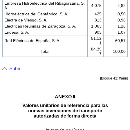
Empresa Hidroeléctrica del Ribagorzana, S.
4.075
4,82
A.
Hidroeléctrica del Cantábrico, S. A.
425
0,50
Electra de Viesgo, S. A.
813
0,96
Eléctricas Reunidas de Zaragoza, S. A.
1.063
1,26
Endesa, S. A.
903
1,07
51.12
Red Eléctrica de España, S. A.
60,57
1
84.39
Total
100,00
7
Subir
[Bloque 42: #anii]
ANEXO II
Valores unitarios de referencia para las
nuevas inversiones de transporte
autorizadas de forma directa