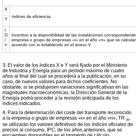
X
,
índices de eficiencia.
Y
:
I
D
incentivo a la disponibilidad de las instalaciones correspondiente
i
empresa o grupo de empresas «i» en el año «n» que se calcula
n
acuerdo con lo establecido en el anexo V.
:
3. El valor de los índices X e Y será fijado por el Ministerio
de Industria y Energía para un período máximo de cuatro
años al final del cual se procederá a la publicación, en su
caso, de nuevos valores para dichos coeficientes. No
obstante, si se produjesen variaciones significativas en las
magnitudes macroeconómicas, la Dirección General de la
Energía podrá proceder a la revisión anticipada de los
índices indicados.
4. Para la determinación del coste del transporte reconocido
a la empresa o grupo de empresas «i» en el año «n», TR
,
in
se utilizarán los valores definitivos de los índices oficiales de
precios al consumo, IPC, de los años anteriores, que se
encuentren disponibles en el momento de cálculo.