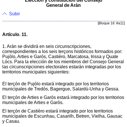
Elección y constitución del Consejo
General de Arán
Subir
[Bloque 16: #a11]
Artículo. 11.
1. Arán se dividirá en seis circunscripciones,
correspondientes a los seis terçons históricos formados por:
Pujòlo, Arties e Garòs, Castièro, Marcatosa, Irissa y Quate
Lòcs. Para la elección de los miembros del Consejo General
las circunscripciones electorales estarán integradas por los
territorios municipales siguientes:
El terçón de Pujòlo estará integrado por los territorios
municipales de Tredòs, Bagergue, Salardú-Unha y Gessa.
El terçón de Arties e Garòs estará integrado por los territorios
municipales de Arties e Garòs.
El terçón de Castièro estará integrado por los territorios
municipales de Escunhau, Casarilh, Betren, Vielha, Gausac
y Casau.