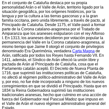
En el conjunto de Cataluña destaca por su propia
personalidad Arán o el Valle de Arán, territorio ligado por la
situación geográfica, por los orígenes históricos, por la
lengua y por la cultura a las tierras gasconas y a la gran
familia occitana, pero unida libremente, a través de pacto, al
Principado de Cataluña. Desde 1175, el Valle pasó a formar
parte de la Corona catalano-aragonesa por el Tratado de
Amparanza que los araneses estipularon con el rey Alfonso
I. En 1313, los araneses decidieron por votación popular la
permanencia del Valle en la Corona catalano-aragonesa, al
mismo tiempo que Jaime II otorgó el conjunto de privilegios
denominado Era Querimónia, verdadera
Carta Magna
de
Arán, ratificada por todos los Reyes hasta Fernando VII. En
1411, además, el Síndico de Arán ofreció la unión libre y
pactada de Arán al Principado de Cataluña, cosa que el
Parlamento catalán aceptó. El Decreto de Nueva Planta de
1716, que suprimió las instituciones políticas de Cataluña,
no afectó al régimen político-administrativo del Valle de Arán
y, por eso, no fue éste incorporado a ninguno de los nuevos
corregimientos en que se dividió el Principado. Hasta que en
1834 la Reina Gobernadora suprimió las instituciones
tradicionales aranesas, hecho que culmino en una acción de
fuerza del Gobiernador real Pascual Madoz que impuso en
el Valle de Arán el nuevo régimen administrativo general del
Estado.