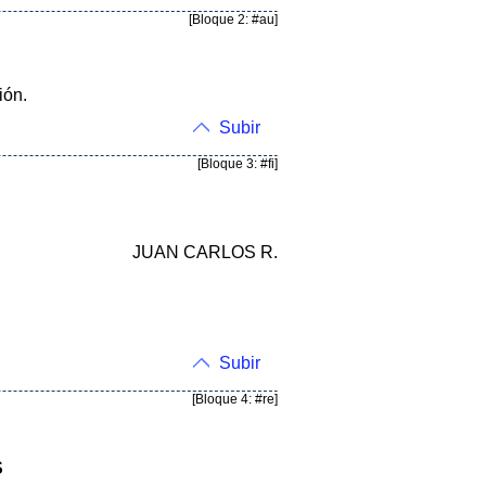
[Bloque 2: #au]
ión.
Subir
[Bloque 3: #fi]
JUAN CARLOS R.
Subir
[Bloque 4: #re]
S