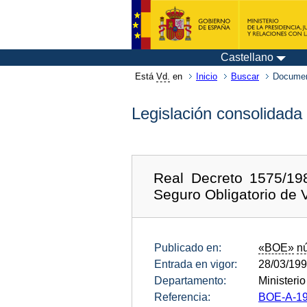
Castellano
Está
Vd.
en
Inicio
Buscar
Documen
Legislación consolidada
Real Decreto 1575/19
Seguro Obligatorio de V
Publicado en:
«BOE»
n
Entrada en vigor:
28/03/19
Departamento:
Ministeri
Referencia:
BOE-A-19