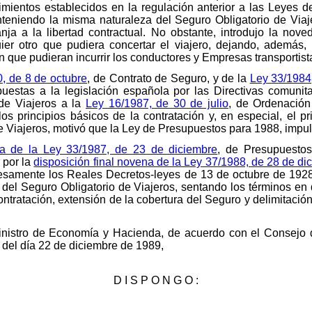
mientos establecidos en la regulación anterior a las Leyes d
nteniendo la misma naturaleza del Seguro Obligatorio de Viaj
nja a la libertad contractual. No obstante, introdujo la nov
ier otro que pudiera concertar el viajero, dejando, además, 
 que pudieran incurrir los conductores y Empresas transportista
, de 8 de octubre
, de Contrato de Seguro, y de la
Ley 33/1984
puestas a la legislación española por las Directivas comuni
 de Viajeros a la
Ley 16/1987, de 30 de julio
, de Ordenación 
os principios básicos de la contratación y, en especial, el p
e Viajeros, motivó que la Ley de Presupuestos para 1988, impul
da de la Ley 33/1987, de 23 de diciembre
, de Presupuesto
 por la
disposición final novena de la Ley 37/1988, de 28 de di
samente los Reales Decretos-leyes de 13 de octubre de 1928 
 del Seguro Obligatorio de Viajeros, sentando los términos en
 contratación, extensión de la cobertura del Seguro y delimitac
Ministro de Economía y Hacienda, de acuerdo con el Consejo d
 del día 22 de diciembre de 1989,
D I S P O N G O :