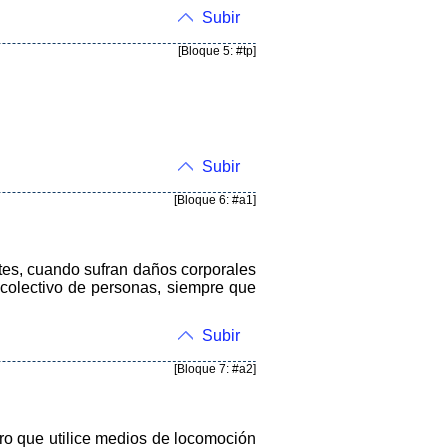
Subir
[Bloque 5: #tp]
Subir
[Bloque 6: #a1]
ntes, cuando sufran daños corporales
colectivo de personas, siempre que
Subir
[Bloque 7: #a2]
ero que utilice medios de locomoción