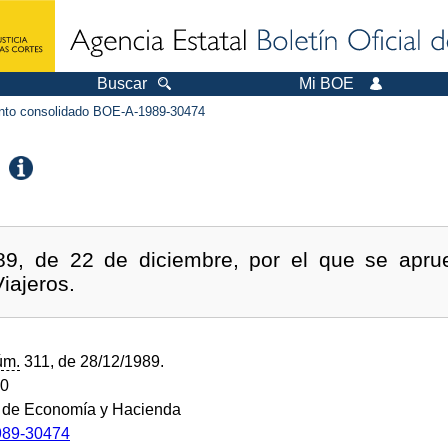
Buscar
Mi BOE
to consolidado BOE-A-1989-30474
89, de 22 de diciembre, por el que se apru
iajeros.
úm.
311, de 28/12/1989.
90
o de Economía y Hacienda
89-30474