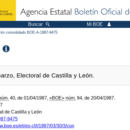
Buscar
Mi BOE
to consolidado BOE-A-1987-9475
rzo, Electoral de Castilla y León.
núm.
40, de 01/04/1987,
«BOE»
núm.
94, de 20/04/1987.
87
 de Castilla y León
87-9475
w.boe.es/eli/es-cl/l/1987/03/30/3/con