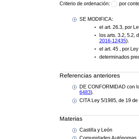
Criterio de ordenación:
por cont
SE MODIFICA:
el art. 26.3, por L
los arts. 3.2, 5.2,
2016-12435
).
el art. 45 , por L
determinados prec
Referencias anteriores
DE CONFORMIDAD con los ar
6483
).
CITA Ley 5/1985, de 19 de 
Materias
Castilla y León
Comunidades Autónomas