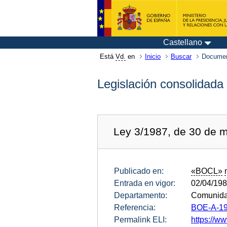
Castellano
Está
Vd.
en
Inicio
Buscar
Documen
Legislación consolidada
Ley 3/1987, de 30 de ma
Publicado en:
«BOCL»
Entrada en vigor:
02/04/19
Departamento:
Comunidad
Referencia:
BOE-A-19
Permalink ELI:
https://ww