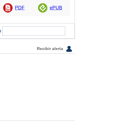
PDF
ePUB
o
Recibir alerta