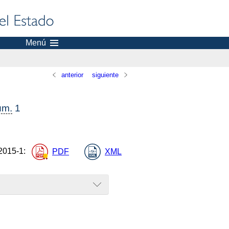
Menú
anterior
siguiente
úm.
1
2015-1
:
PDF
XML