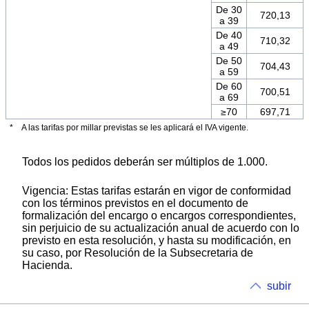
De 30
720,13
a 39
De 40
710,32
a 49
De 50
704,43
a 59
De 60
700,51
a 69
≥70
697,71
* A las tarifas por millar previstas se les aplicará el IVA vigente.
Todos los pedidos deberán ser múltiplos de 1.000.
Vigencia: Estas tarifas estarán en vigor de conformidad
con los términos previstos en el documento de
formalización del encargo o encargos correspondientes,
sin perjuicio de su actualización anual de acuerdo con lo
previsto en esta resolución, y hasta su modificación, en
su caso, por Resolución de la Subsecretaria de
Hacienda.
subir