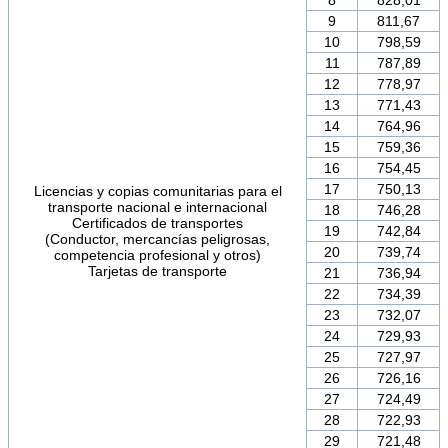
9
811,67
10
798,59
11
787,89
12
778,97
13
771,43
14
764,96
15
759,36
16
754,45
17
750,13
Licencias y copias comunitarias para el
transporte nacional e internacional
18
746,28
Certificados de transportes
19
742,84
(Conductor, mercancías peligrosas,
20
739,74
competencia profesional y otros)
Tarjetas de transporte
21
736,94
22
734,39
23
732,07
24
729,93
25
727,97
26
726,16
27
724,49
28
722,93
29
721,48