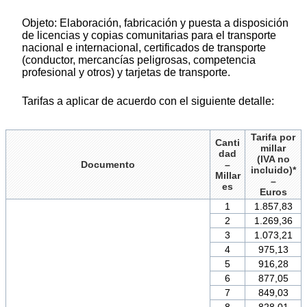
Objeto: Elaboración, fabricación y puesta a disposición
de licencias y copias comunitarias para el transporte
nacional e internacional, certificados de transporte
(conductor, mercancías peligrosas, competencia
profesional y otros) y tarjetas de transporte.
Tarifas a aplicar de acuerdo con el siguiente detalle:
Tarifa por
Canti
millar
dad
(IVA no
Documento
–
incluido)*
Millar
–
es
Euros
1
1.857,83
2
1.269,36
3
1.073,21
4
975,13
5
916,28
6
877,05
7
849,03
8
828,01