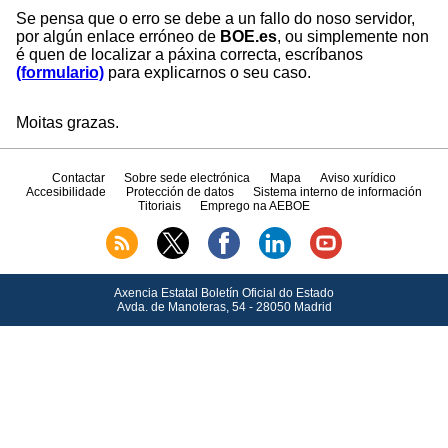
Se pensa que o erro se debe a un fallo do noso servidor,
por algún enlace erróneo de
BOE.es
, ou simplemente non
é quen de localizar a páxina correcta, escríbanos
(formulario)
para explicarnos o seu caso.
Moitas grazas.
Contactar
Sobre sede electrónica
Mapa
Aviso xurídico
Accesibilidade
Protección de datos
Sistema interno de información
Titoriais
Emprego na AEBOE
Axencia Estatal Boletín Oficial do Estado
Avda.
de Manoteras, 54 - 28050 Madrid