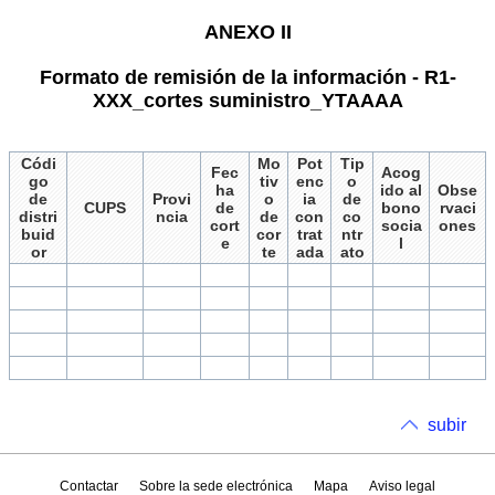
ANEXO II
Formato de remisión de la información - R1-
XXX_cortes suministro_YTAAAA
Códi
Mo
Pot
Tip
Fec
Acog
go
tiv
enc
o
ha
ido al
Obse
de
Provi
o
ia
de
CUPS
de
bono
rvaci
distri
ncia
de
con
co
cort
socia
ones
buid
cor
trat
ntr
e
l
or
te
ada
ato
subir
Contactar
Sobre la sede electrónica
Mapa
Aviso legal