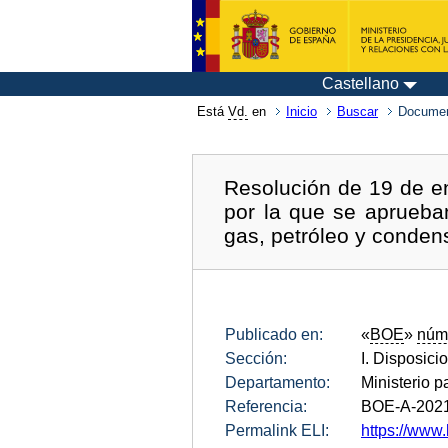
Castellano
Está
Vd.
en
Inicio
Buscar
Documen
Resolución de 19 de en
por la que se aprueban
gas, petróleo y conden
Publicado en:
«
BOE
»
núm
Sección:
I. Disposici
Departamento:
Ministerio p
Referencia:
BOE-A-202
Permalink ELI:
https://www.