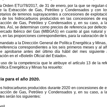
de la Orden ETU/78/2017, de 31 de enero, por la que se regula
e la Extracción de Gas, Petróleo y Condensados y con los
etarios de terrenos suprayacentes a concesiones de explotaci
ia de los hidrocarburos producidos en las concesiones de exp
racción de Gas, Petróleo y Condensados y, en su caso, a la
tes. Así, se determinan como precios de referencia por defecto 
l Mercado Ibérico del Gas (MIBGAS) en cuanto al gas natural y 
, en las proporciones correspondientes, para la valoración de 
 mandato a la Dirección General de Política Energética y Minas,
e referencia correspondientes a los seis primeros meses y al a
de aprobarse antes del último día hábil del mes siguiente 
ción en el «Boletín Oficial del Estado».
 uso de la competencia que le atribuye el artículo 13 de la r
ítica Energética y Minas ha resuelto:
a para el año 2020.
los hidrocarburos producidos durante 2020 en concesiones de e
racción de Gas, Petróleo y Condensados y, en su caso, a la
es serán los siguientes:
ril.