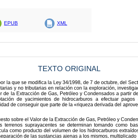
EPUB
XML
TEXTO ORIGINAL
r la que se modifica la Ley 34/1998, de 7 de octubre, del Sect
rias y no tributarias en relación con la exploración, investiga
or de la Extracción de Gas, Petróleo y Condensados a partir de
otación de yacimientos de hidrocarburos a efectuar pagos a
alidad de conseguir que parte de la «riqueza derivada del apro
uesto sobre el Valor de la Extracción de Gas, Petróleo y Cond
los terrenos suprayacentes se determinan tomando como bas
lcula como producto del volumen de los hidrocarburos extraídos
eparación de las sustancias ajenas a los mismos, multiplicado p