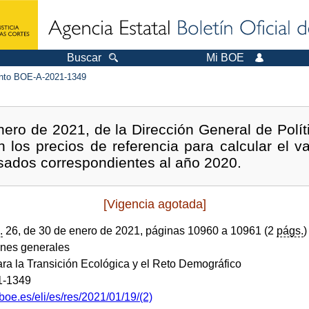
Buscar
Mi BOE
to BOE-A-2021-1349
ero de 2021, de la Dirección General de Polít
 los precios de referencia para calcular el va
sados correspondientes al año 2020.
[Vigencia agotada]
.
26, de 30 de enero de 2021, páginas 10960 a 10961 (2
págs.
)
ones generales
ara la Transición Ecológica y el Reto Demográfico
1-1349
boe.es/eli/es/res/2021/01/19/(2)