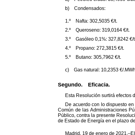
b) Condensados:
1.º Nafta: 302,5035 €/t.
2.º Queroseno: 319,0164 €/t.
3.º Gasóleo 0,1%: 327,8242 €/t
4.º Propano: 272,3815 €/t.
5.º Butano: 305,7962 €/t.
c) Gas natural: 10,2353 €/.MW
Segundo. Eficacia.
Esta Resolución surtirá efectos d
De acuerdo con lo dispuesto en l
Común de las Administraciones Públ
Público, contra la presente Resoluci
de Estado de Energía en el plazo de 
Madrid, 19 de enero de 2021.–El