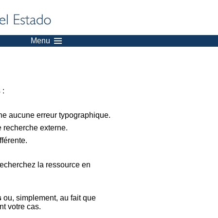
Menu
 :
nne aucune erreur typographique.
e recherche externe.
férente.
recherchez la ressource en
s
ou, simplement, au fait que
t votre cas.