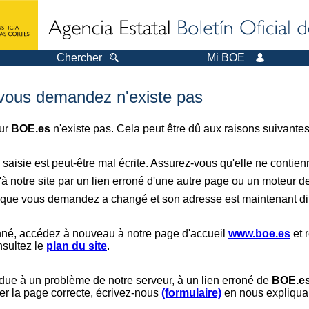
Chercher
Mi BOE
 vous demandez n'existe pas
sur
BOE.es
n'existe pas. Cela peut être dû aux raisons suivantes
saisie est peut-être mal écrite. Assurez-vous qu'elle ne contie
à notre site par un lien erroné d'une autre page ou un moteur d
er que vous demandez a changé et son adresse est maintenant dif
nné, accédez à nouveau à notre page d'accueil
www.boe.es
et 
nsultez le
plan du site
.
 due à un problème de notre serveur, à un lien erroné de
BOE.e
er la page correcte, écrivez-nous
(formulaire)
en nous expliquan