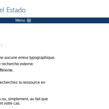
Menu
 :
nne aucune erreur typographique.
e recherche externe.
férente.
recherchez la ressource en
s
ou, simplement, au fait que
t votre cas.