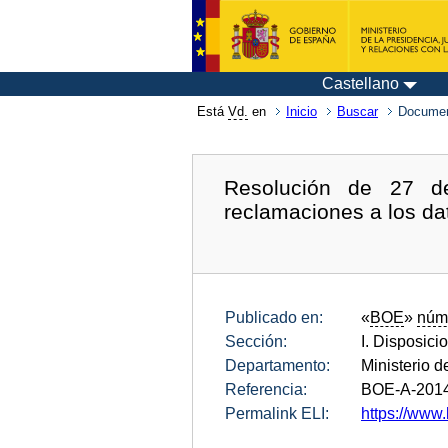
Castellano
Está
Vd.
en
Inicio
Buscar
Documen
Resolución de 27 de
reclamaciones a los dat
Publicado en:
«
BOE
»
núm
Sección:
I. Disposici
Departamento:
Ministerio 
Referencia:
BOE-A-201
Permalink ELI:
https://www.