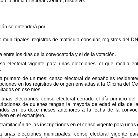
on la Junta Electoral Central, resuelve:
ión se entenderá por:
 municipales, registros de matrícula consular, registros del DN
a entre los días de la convocatoria y el de la votación.
so electoral vigente para unas elecciones: el que media ent
.
día primero de un mes: censo electoral de españoles resident
ipciones en los registros de origen enviadas a la Oficina del C
mitadas en ese mes.
a unas elecciones: censo electoral cerrado el día primero de
ripciones de quienes tengan la mayoría de edad el día de la
idos en los doce meses anteriores a la fecha de la convoca
ven en el extranjero.
ramitación de las inscripciones en el censo vigente para unas
ra unas elecciones municipales: censo electoral vigente pa