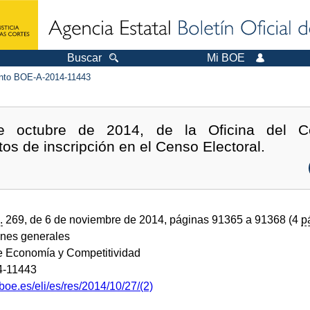
Buscar
Mi BOE
to BOE-A-2014-11443
 octubre de 2014, de la Oficina del Ce
os de inscripción en el Censo Electoral.
.
269, de 6 de noviembre de 2014, páginas 91365 a 91368 (4
p
ones generales
de Economía y Competitividad
4-11443
boe.es/eli/es/res/2014/10/27/(2)