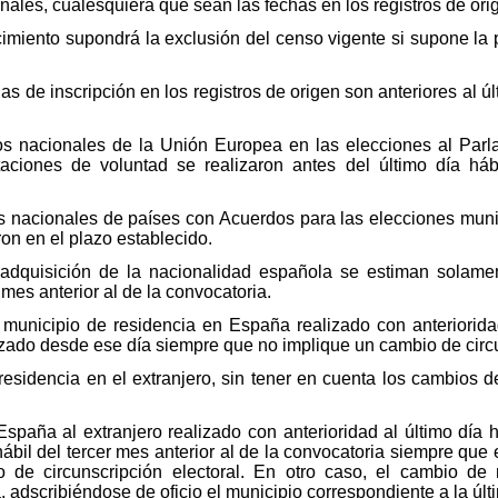
nales, cualesquiera que sean las fechas en los registros de ori
cimiento supondrá la exclusión del censo vigente si supone la
has de inscripción en los registros de origen son anteriores al úl
os nacionales de la Unión Europea en las elecciones al Par
aciones de voluntad se realizaron antes del último día hábi
s nacionales de países con Acuerdos para las elecciones muni
ron en el plazo establecido.
 adquisición de la nacionalidad española se estiman solame
r mes anterior al de la convocatoria.
municipio de residencia en España realizado con anterioridad
lizado desde ese día siempre que no implique un cambio de circu
residencia en el extranjero, sin tener en cuenta los cambios d
paña al extranjero realizado con anterioridad al último día há
ábil del tercer mes anterior al de la convocatoria siempre que 
 de circunscripción electoral. En otro caso, el cambio de 
, adscribiéndose de oficio el municipio correspondiente a la úl