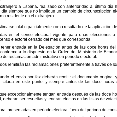
xtranjero a España, realizado con anterioridad al último día há
 día siempre que no implique un cambio de circunscripción ele
o residente en el extranjero.
imarse total o parcialmente como resultado de la aplicación de l
zadas en el censo electoral vigente para unas elecciones a
censo electoral cerrado del mes que corresponda.
tener entrada en la Delegación antes de las doce horas del d
, conforme a lo dispuesto en la Orden del Ministerio de Eco
o de reclamación administrativa en periodo electoral.
dos remitirán las reclamaciones preferentemente a través de l
zando el envío por fax deberán remitir el documento original
 citada en este punto, y siempre antes de las doce horas d
 que excepcionalmente tengan entrada después de las doce hor
l, deberán ser resueltas y tendrán efectos en las listas de votac
ral presentadas en período electoral fuera del período de consu