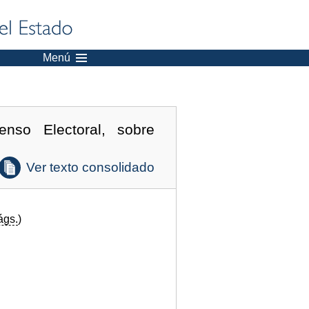
Menú
nso Electoral, sobre
Ver texto consolidado
ágs.
)