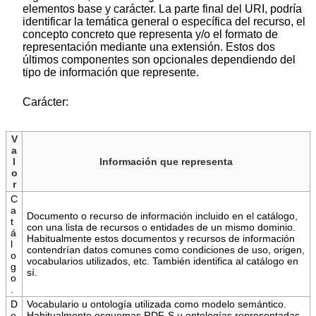
elementos base y carácter. La parte final del URI, podría
identificar la temática general o específica del recurso, el
concepto concreto que representa y/o el formato de
representación mediante una extensión. Estos dos
últimos componentes son opcionales dependiendo del
tipo de información que represente.
Carácter:
V
a
l
Información que representa
o
r
C
a
Documento o recurso de información incluido en el catálogo,
t
con una lista de recursos o entidades de un mismo dominio.
á
Habitualmente estos documentos y recursos de información
l
contendrían datos comunes como condiciones de uso, origen,
o
vocabularios utilizados, etc. También identifica al catálogo en
g
sí.
o
.
D
Vocabulario u ontología utilizada como modelo semántico.
e
Habitualmente esquemas RDF-S u ontologías representadas