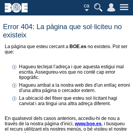
ca
Error 404: La pàgina que sol·liciteu no
existeix
La pàgina que esteu cercant a
BOE.es
no existeix. Pot ser
que:
Hagueu teclejat l'adreça i que aquesta estigui mal
escrita. Assegureu-vos que no conté cap error
tipogràfic.
Hagueu arribat a la nostra web des d'un enllaç erroni
d'una altra pàgina o cercador extern.
La ubicació del fitxer que esteu sol·licitant hagi
canviat i ara tingui una altra adreça diferent.
En qualsevol dels casos anteriors, accediu-hi de nou a
través de la nostra pàgina d'inici,
www.boe.es
, i busqueu
el recurs utilitzant els nostres menús, o bé visiteu el nostre