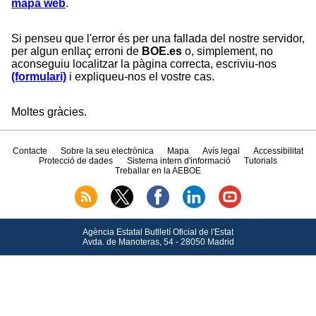
mapa web
.
Si penseu que l'error és per una fallada del nostre servidor,
per algun enllaç erroni de
BOE.es
o, simplement, no
aconseguiu localitzar la pàgina correcta, escriviu-nos
(formulari)
i expliqueu-nos el vostre cas.
Moltes gràcies.
Contacte
Sobre la seu electrònica
Mapa
Avís legal
Accessibilitat
Protecció de dades
Sistema intern d'informació
Tutorials
Treballar en la AEBOE
Agència Estatal Butlletí Oficial de l'Estat
Avda.
de Manoteras, 54 - 28050 Madrid