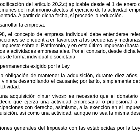
dificación del artículo 20.2.c) aplicable desde el 1 de enero 
munes del matrimonio afectos al ejercicio de la actividad emp
ntada. A partir de dicha fecha, sí procede la reducción.
sarrollar la empresa.
8, el concepto de empresa individual debe entenderse refer
educciones se encuentra en favorecer a las pequeñas y median
 Impuesto sobre el Patrimonio, y en este último Impuesto (hasta
os a actividades empresariales. Por el contrario, desde dicha 
s de forma individual o societaria.
e permanencia exigido por la Ley.
la obligación de mantener la adquisición, durante diez años,
 viniera desarrollando el causante; por tanto, simplemente de
actividad.
na adquisición «ínter vivos» es necesario que el donatario
decir, que ejerza una actividad empresarial o profesional a 
cipaciones con derecho, asimismo, a la exención en el Impuest
uisición, así como una actividad, aunque no sea la misma desar
ciones generales del Impuesto con las establecidas por la Le