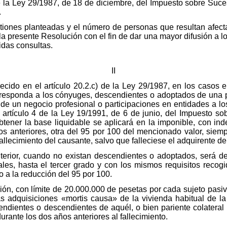
 de la Ley 29/1987, de 18 de diciembre, del Impuesto sobre Suc
.
tiones planteadas y el número de personas que resultan afect
la presente Resolución con el fin de dar una mayor difusión a l
idas consultas.
II
ecido en el artículo 20.2.c) de la Ley 29/1987, en los casos
responda a los cónyuges, descendientes o adoptados de una pe
 de un negocio profesional o participaciones en entidades a l
 artículo 4 de la Ley 19/1991, de 6 de junio, del Impuesto so
btener la base liquidable se aplicará en la imponible, con i
os anteriores, otra del 95 por 100 del mencionado valor, siem
fallecimiento del causante, salvo que falleciese el adquirente de
terior, cuando no existan descendientes o adoptados, será de
ales, hasta el tercer grado y con los mismos requisitos recogi
 a la reducción del 95 por 100.
ón, con límite de 20.000.000 de pesetas por cada sujeto pasiv
s adquisiciones «mortis causa» de la vivienda habitual de la
ndientes o descendientes de aquél, o bien pariente colateral
rante los dos años anteriores al fallecimiento.