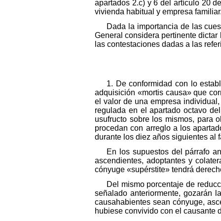
apartados 2.c) y 6 del artículo 20
vivienda habitual y empresa familiar
Dada la importancia de las cues
General considera pertinente dictar 
las contestaciones dadas a las refer
1. De conformidad con lo establ
adquisición «mortis causa» que cor
el valor de una empresa individual,
regulada en el apartado octavo del
usufructo sobre los mismos, para o
procedan con arreglo a los apartad
durante los diez años siguientes al 
En los supuestos del párrafo an
ascendientes, adoptantes y colater
cónyuge «supérstite» tendrá derecho
Del mismo porcentaje de reducci
señalado anteriormente, gozarán la
causahabientes sean cónyuge, asce
hubiese convivido con el causante du