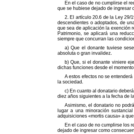
En el caso de no cumplirse el re
que se hubiese dejado de ingresar 
2. El artículo 20.6 de la Ley 29
descendientes o adoptados, de una 
que sea de aplicación la exención re
Patrimonio, se aplicará una reducc
siempre que concurran las condicio
a) Que el donante tuviese ses
absoluta o gran invalidez.
b) Que, si el donante viniere ej
dichas funciones desde el momento 
A estos efectos no se entenderá
la sociedad.
c) En cuanto al donatario deberá
diez años siguientes a la fecha de l
Asimismo, el donatario no podrá
lugar a una minoración sustancial
adquisiciones «mortis causa» a que se
En el caso de no cumplirse los r
dejado de ingresar como consecuenc