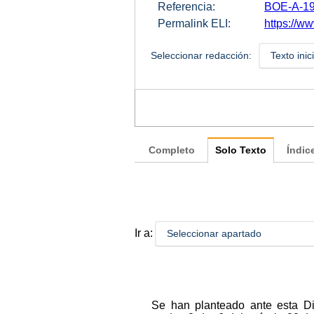
Referencia:
BOE-A-19
Permalink ELI:
https://w
Seleccionar redacción:
Texto inic
Completo
Solo Texto
Índic
Ir a:
Seleccionar apartado
Se han planteado ante esta Dir