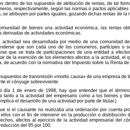
s dentro de los supuestos de atribución de rentas, de tal form
neros, respectivamente, según las normas o pactos aplicables 
 se atribuyen por partes iguales, gozando dichas rentas de la n
 comunidad de bienes una actividad económica, las rentas obt
as derivadas de actividades económicas.
a actividad sea desarrollada por medio de una comunidad de
tenderse que son cada uno de los comuneros, partícipes o so
rse que se trata de participaciones de una entidad a efecto
tar de la exención de los elementos afectos a la actividad, e
ta, de acuerdo con la normativa del Impuesto sobre la Renta d
s supuestos de transmisión «mortis causa» de una empresa de 
nte el cónyuge sobreviviente.
 al día 1 de enero de 1998, hay que entender que el términ
ia tanto a la actividad del empresario como a los bienes y der
plica el desarrollo de una actividad por parte de titular.)
que si el causante no realizaba una ordenación por cuenta pr
os con el fin de intervenir en la producción o distribución d
chos, afectos al ejercicio de la actividad empresarial del có
 reducción del 95 por 100.