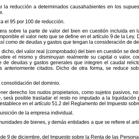
car la reducción a determinados causahabientes en los supues
e.
ca el 95 por 100 de reducción.
ra sobre la parte de valor del bien en cuestión incluida en l
imponible el valor neto que se define en el artículo 9 de la Ley
así como de deudas y gastos que tengan la consideración de ded
 dicho, del valor real (comprobado) del bien en cuestión se d
sobre el mismo y disminuyan realmente su capital o valor, c
e de deudas y gastos generales que integren el caudal relict
os anteriormente citados. Dicho de otra forma, se reduce so
a consolidación del dominio.
ner derecho los nudos propietarios, como sujetos pasivos, no
, será posible trasladar el resto no imputado a la liquidación
 establece en el artículo 51.2 del Reglamento del Impuesto so
uisición de la empresa individual.
unidades de bienes, y demás entidades a que se refiere el artíc
, de 9 de diciembre, del Impuesto sobre la Renta de las Persona