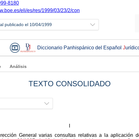
99-8180
ww.boe.es/eli/es/res/1999/03/23/2/con
ial publicado el 10/04/1999
Diccionario Panhispánico del Español
J
urídic
e
Análisis
TEXTO CONSOLIDADO
I
ección General varias consultas relativas a la aplicación d