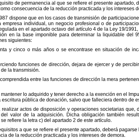
quisito de permanencia al que se refiere el presente apartado, 
como consecuencia de la reducción practicada y los intereses 
/1987 dispone que en los casos de transmisión de participacione
empresa individual, un negocio profesional o de participaci
gulada en el apartado octavo del artículo 4 de la Ley 19/1991, 
ión en la base imponible para determinar la liquidable del 9
nes siguientes:
enta y cinco o más años o se encontrase en situación de in
erciendo funciones de dirección, dejara de ejercer y de percibi
de la transmisión.
 comprendida entre las funciones de dirección la mera pertene
 mantener lo adquirido y tener derecho a la exención en el Impu
a escritura pública de donación, salvo que falleciera dentro de e
 realizar actos de disposición y operaciones societarias que, 
 del valor de la adquisición. Dicha obligación también resul
 refiere la letra c) del apartado 2 de este artículo.
equisitos a que se refiere el presente apartado, deberá pagarse
ia de la reducción practicada y los intereses de demora.