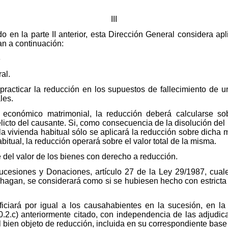
III
en la parte II anterior, esta Dirección General considera aplic
an a continuación:
»
al.
 practicar la reducción en los supuestos de fallecimiento de
les.
n económico matrimonial, la reducción deberá calcularse so
elicto del causante. Si, como consecuencia de la disolución d
a vivienda habitual sólo se aplicará la reducción sobre dicha mi
abitual, la reducción operará sobre el valor total de la misma.
e del valor de los bienes con derecho a reducción.
ucesiones y Donaciones, artículo 27 de la Ley 29/1987, cuale
 hagan, se considerará como si se hubiesen hecho con estricta 
eficiará por igual a los causahabientes en la sucesión, en 
20.2.c) anteriormente citado, con independencia de las adjudica
l bien objeto de reducción, incluida en su correspondiente base