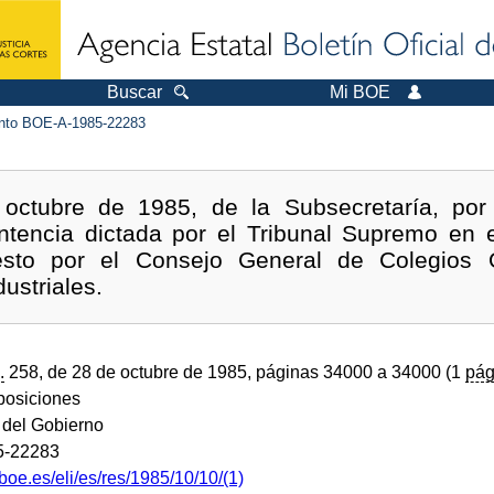
Buscar
Mi BOE
to BOE-A-1985-22283
octubre de 1985, de la Subsecretaría, por
ntencia dictada por el Tribunal Supremo en e
puesto por el Consejo General de Colegios O
ustriales.
.
258, de 28 de octubre de 1985, páginas 34000 a 34000 (1
pág
sposiciones
 del Gobierno
5-22283
boe.es/eli/es/res/1985/10/10/(1)