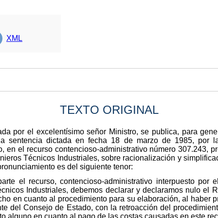
XML
TEXTO ORIGINAL
da por el excelentísimo señor Ministro, se publica, para gen
e la sentencia dictada en fecha 18 de marzo de 1985, por l
o, en el recurso contencioso-administrativo número 307.243, 
nieros Técnicos Industriales, sobre racionalización y simplific
pronunciamiento es del siguiente tenor:
rte el recurso, contencioso-administrativo interpuesto por
Técnicos Industriales, debemos declarar y declaramos nulo el R
ho en cuanto al procedimiento para su elaboración, al haber pr
 del Consejo de Estado, con la retroacción del procedimiento
to alguno en cuanto al pago de las costas causadas en este rec