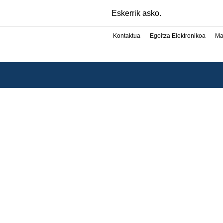
Eskerrik asko.
Kontaktua
Egoitza Elektronikoa
Ma