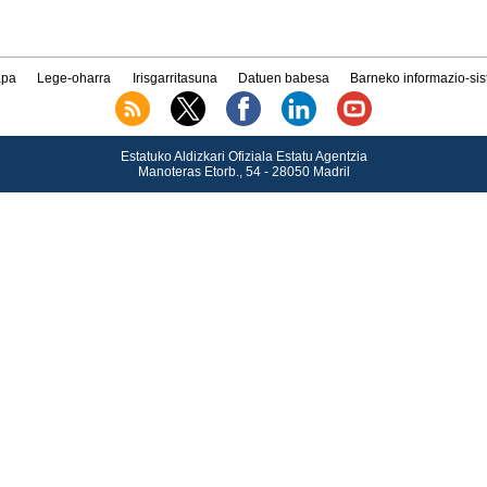
pa
Lege-oharra
Irisgarritasuna
Datuen babesa
Barneko informazio-si
Estatuko Aldizkari Ofiziala Estatu Agentzia
Manoteras Etorb., 54 - 28050 Madril