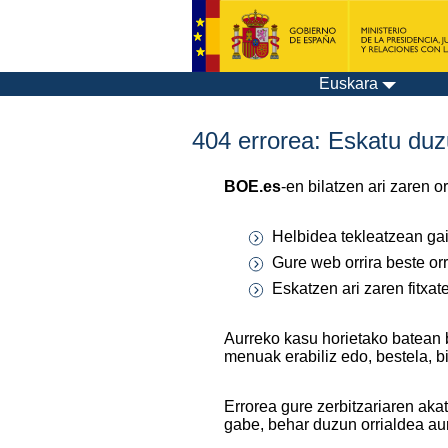
Euskara
404 errorea: Eskatu duzu
BOE.es
-en bilatzen ari zaren 
Helbidea tekleatzean gaiz
Gure web orrira beste orr
Eskatzen ari zaren fitxa
Aurreko kasu horietako batean 
menuak erabiliz edo, bestela, b
Errorea gure zerbitzariaren aka
gabe, behar duzun orrialdea au