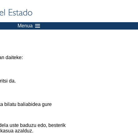
Menua
an daiteke:
itsi da.
a bilatu baliabidea gure
dela uste baduzu edo, besterik
 kasua azalduz.