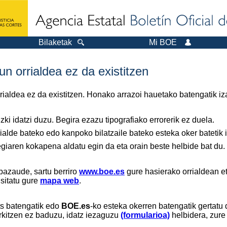
Bilaketak
Mi BOE
n orrialdea ez da existitzen
orrialdea ez da existitzen. Honako arrazoi hauetako batengatik iz
ki idatzi duzu. Begira ezazu tipografiako errorerik ez duela.
ialde bateko edo kanpoko bilatzaile bateko esteka oker batetik ir
tegiaren kokapena aldatu egin da eta orain beste helbide bat du.
bazaude, sartu berriro
www.boe.es
gure hasierako orrialdean et
isitatu gure
mapa web
.
ts batengatik edo
BOE.es
-ko esteka okerren batengatik gertatu 
rkitzen ez baduzu, idatz iezaguzu
(formularioa)
helbidera, zure