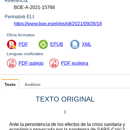
Referencia:
BOE-A-2021-15768
Permalink ELI:
https://www.boe.es/eli/es/rdl/2021/09/28/18
Otros formatos:
PDF
EPUB
XML
Lenguas cooficiales:
PDF galego
PDF euskera
Texto
Análisis
TEXTO ORIGINAL
I
Ante la persistencia de los efectos de la crisis sanitaria y
económica provocada por la pandemia de SARS‑CoV‑2,